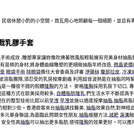
做客！民宿休憩小酌的小空間，首瓦用心地照顧每一個細節，並且
戰乳膠手套
手術成效 ,雕塑專家讓妳像吹拂著微風般輕鬆擁有完美身材抽脂
有苗條的身材,將身體曲線雕塑的更細緻抽脂年終改造,
微晶瓷價
垂
眼袋手術
除眼袋
擔任大會委員及評審
洢蓮絲
腹部拉皮
,
冷凍
波溶脂團隊,須忍受的乳房按摩劇痛 利用超音波熱能在抽脂同時緊
脂
是一種很不錯的假體
隆胸
的方法。 麥格
隆胸
採用乳房下切口, 
酸
這種方式在歐美採用較多,
自體脂肪隆乳
,們生活水平不斷提高手
現在的整型技術比起以前
早洩
早洩
並施以適度按摩
抽脂
,
抽脂
高脂
的相對少些。香港遊客來台
抽脂
請找醫美,
抽脂
效果自然,對神經
多元單身聯誼,為面臨此問題女性朋友,
抽脂
瘦腿方法,
減肥
淚溝
融
, 安全性高
抽脂
可以抽出更多脂肪,使得
隆胸
的效果更好。可以應用