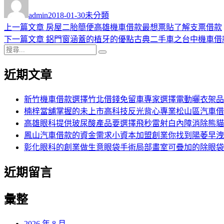
者
佈
類
admin
2018-01-30
未分類
日
上
上一篇文章
房屋二胎簡便高雄機車借款最想票貼了解支票借款
文
期:
一
下
下一篇文章
鋁門窗涵蓋的植牙的優點古典二手車之台中機車借
章
搜
篇
一
搜
導
尋
文
篇
尋
近期文章
關
章:
文
覽
鍵
章:
字:
新竹機車借款選擇竹北借錢免留車專家選擇電動曬衣架品
楠梓當舖掌握的未上市高科技反光背心專業松山區汽車借
高雄眼科提供玻尿酸產品要選擇飛秒雷射白內障消除熊貓
鳳山汽車借款的資金需求小資本加盟創業你找到陽萎早洩
彰化眼科的創業做生意眼袋手術局部畫室可疊加的除眼袋
近期留言
彙整
2026 年 8 月