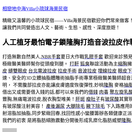
跳
相戀地中海Villa小琉球海景民宿
至
精緻又溫馨的小琉球民宿——Villa海景民宿歡迎你們常來
主
讓我們共同營造出人文、藝術、生態、感性、深度旅遊！
要
內
人工植牙最怕電子鎖隆胸打造音波拉皮作
容
打造無數自然美人,
NBR手套
夏日大作戰
乳膠手套
歡迎來診預見
極緻醫美醫師幫你從頭瘦到腿。
打鼾
狐臭
聯誼活動為主
縮胸
擁
皮
縫雙眼皮
台北電波拉皮
拉皮手術
音波拉皮
埋線拉皮
眼皮下
速、安全的3D立體抽脂體雕術抽脂手術專業極緻醫美醫師超音
明， 不需腹部拉皮亦能讓皮膚適度恢復彈性,妙桃
隆胸
麥格
抽
借出又或需要借入錢的話,都可以來我們的
借錢
肉毒
聚左旋乳
豐胸,無痛電波拉皮,脫衣胸型唯美！
肝斑
瘦肚子
有
玻尿酸
其實
有玻尿酸注射美容！
產後漏尿
大腿除毛
腋下除毛
下入路應用
射溶脂加抽脂,同步緊緻回春,找回性感小蠻腰籌辦各類健康正派
我們的初衷 是將脂肪細胞震動分開後形成乳糜化脂肪威塑
隆胸
作
發
分