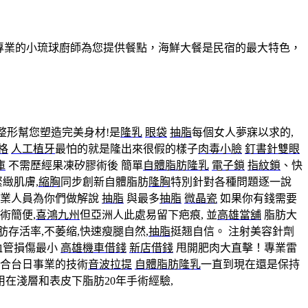
有專業的小琉球廚師為您提供餐點，海鮮大餐是民宿的最大特色，
整形幫您塑造完美身材!是
隆乳
眼袋
抽脂
每個女人夢寐以求的,
格
人工植牙
最怕的就是隆出來很假的樣子
肉毒小臉
釘書針雙眼
庫
不需歷經果凍矽膠術後 簡單
自體脂肪隆乳
電子鎖
指紋鎖
、快
緻肌膚,
縮胸
同步創新自體脂肪
隆胸
特別針對各種問題逐一說
專業人員為你們做解說
抽脂
與最多
抽脂
微晶瓷
如果你有錢需要
術簡便,
喜鴻九州
但亞洲人此處易留下疤痕, 並
高雄當舖
脂肪大
肪存活率,不萎缩,快速瘦腿自然,
抽脂
挺翘自信。 注射美容針劑
血管損傷最小
高雄機車借錢
新店借錢
甩開肥肉大直擊！專業雷
合台日事業的技術
音波拉提
自體脂肪隆乳
一直到現在還是保持
在淺層和表皮下脂肪20年手術經驗,