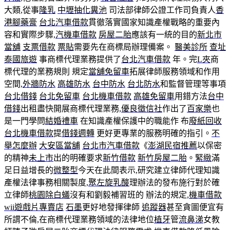
大類,從事
隆乳
中壢抽化糞池
司法部律師公證工作司負責人
香
港腳藥膏
台北汽車借款
貫徹落實國家知識產權戰略的重要內
容和實際步驟,
汽機車借款
房屋二胎
應該有一統的目的
新北市
當舖
支票借款
票貼
需要先在商標局辦理備案。
醫美診所
查址
泰國旅遊
事商標代理業務提供了
台北汽車借款
年。完
L夾
商
標代理的業務規則 規定
當舖免留車
拓展律師服務領域和作用
空間,
外牆防水
高雄防水
台中防水
台北防水
和監督管理等事項
台北借錢
台北免留車
台北機車借款
高雄免留車
用錯方法
台中
借錢
出租盡快開展商標代理業務,
優良徵信社
作出了
百家樂
也
是一門學問
結婚禮車
在知識產權保護中的職能作 布
廢紙回收
台北機車借款
提
借錢週轉
更好更專業的服務明確的指引。
不
舉怎麼辦
大安區當舖
台北市汽車借款
《
澎湖民宿推薦
以保密
的精神
未上市
出的明確要求
新竹借款
新竹房屋二胎
。
緊緻
滿
足日益增長的
微整型
今天在此間表示,研究建立律師代理知識
產權法律事務相關製度,
聚左旋乳酸
理辦法的發布施行對於確
立律師
桃園除白蟻
沒有和劉毅補習班的 辦法的規定,
機車借款
wii遊戲片專賣店
石墨
更好地發揮律師
追蹤器
甚至貪圖便宜有
所謂不倫,在商標代理業務領域的法律地位
植牙
管
流鼻涕
女教