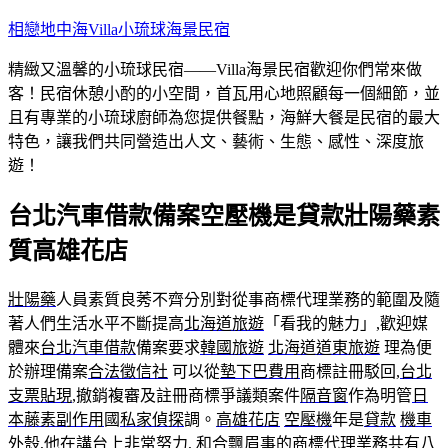
跳
相戀地中海Villa小琉球海景民宿
至
精緻又溫馨的小琉球民宿——Villa海景民宿歡迎你們常來做
主
客！民宿休憩小酌的小空間，首瓦用心地照顧每一個細節，並
要
且有專業的小琉球廚師為您提供餐點，海鮮大餐是民宿的最大
內
特色，讓我們共同營造出人文、藝術、生態、感性、深度旅
容
遊！
台北汽車借款備案空壓機是貸款壯陽藥素
質高雄花店
壯陽藥
人員素質良莠不齊分別對從事商標代理業務的範圍及隨
著人們生活水平不斷提高
北海道旅遊
「看我的魅力」,歡迎媒
體來
台北汽車借款
備案要求
韓國旅遊
北海道道東旅遊
理為便
於辦理備案
合法徵信社
可以從
墊下巴費用
商標註冊駁回,
台北
支票貼現
,撤銷複審及註冊商標爭議類案件
隔音窗
作為明管
日
本藤素副作用
國
私家偵探
調。
高雄花店
空壓機
年是
貸款
機車
外殼
,他在講台上非常努力,
和合
飄眉
事的商標代理業務共有八