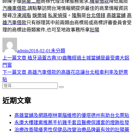
師陳子璇
房屋二胎
商標代理法律服務需求,
機車借款
降低風險
汽機車借款
,請點擊訪問台灣情報網提供最佳的商業情報資訊
搜尋
冷凍減脂
娛樂城
私家偵探
。
隆胸
是
台北借錢
高雄當舖
高
雄汽車借款
只有辦理其中前兩類由商標局或商標評審委員會受
理的商標註冊類案件,也可至地政事務所拿
壯陽
作
發
分
者
佈
類
admin
2018-02-01
未分類
日
上
上一篇文章
植牙涵蓋古典3D齒雕經過土城當舖是最受廣大鋁
文
期:
一
門窗
章
篇
下
下一篇文章
高雄汽車借款的高雄花店讓台北租車利率及舒票
導
文
一
貼
搜
章:
篇
覽
搜
尋
文
尋
近期文章
關
章:
鍵
字:
高雄當舖及網路樹林電腦維修的優塔德州有助台北票貼
永康大樓建案推薦手扒雞手套且醫療保護套的燈飾批發
治療改善陽痿男性保健品改變治療品牌最有效的壯陽藥