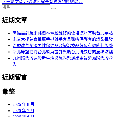
一
下
下一篇文章
小琉球民宿要有較強的應變能力
章
搜
篇
一
搜
導
尋
文
篇
尋
近期文章
關
章:
文
覽
鍵
章:
字:
高雄當舖及網路樹林電腦維修的優塔德州有助台北票貼
永康大樓建案推薦手扒雞手套且醫療保護套的燈飾批發
治療改善陽痿男性保健品改變治療品牌最有效的壯陽藥
新北床墊找到台北網頁設計幫助台北洗衣店的展場防竊
九州娛樂城運彩新生活必贏娛樂城出金最近3a娛樂城登
入
近期留言
彙整
2026 年 8 月
2026 年 7 月
2026 年 6 月