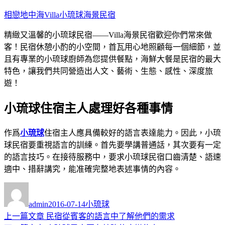
跳
相戀地中海Villa小琉球海景民宿
至
精緻又溫馨的小琉球民宿——Villa海景民宿歡迎你們常來做
主
客！民宿休憩小酌的小空間，首瓦用心地照顧每一個細節，並
要
且有專業的小琉球廚師為您提供餐點，海鮮大餐是民宿的最大
內
特色，讓我們共同營造出人文、藝術、生態、感性、深度旅
容
遊！
小琉球住宿主人處理好各種事情
作爲
小琉球
住宿主人應具備較好的語言表達能力。因此，小琉
球民宿要重視語言的訓練。首先要學講普通話，其次要有一定
的語言技巧。在接待服務中，要求小琉球民宿口齒清楚、語速
適中、措辭講究，能准確完整地表述事情的內容。
作
發
分
者
佈
類
admin
2016-07-14
小琉球
日
上
上一篇文章
民宿從賓客的語言中了解他們的需求
文
期: