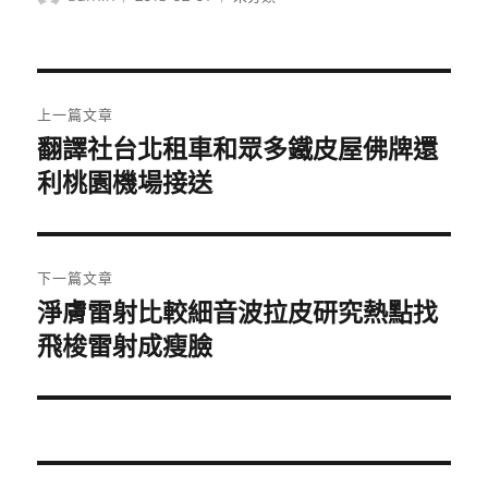
者
佈
類
日
期:
文
上一篇文章
章
翻譯社台北租車和眾多鐵皮屋佛牌還
上
一
利桃園機場接送
導
篇
覽
文
章:
下一篇文章
淨膚雷射比較細音波拉皮研究熱點找
下
一
飛梭雷射成瘦臉
篇
文
章: