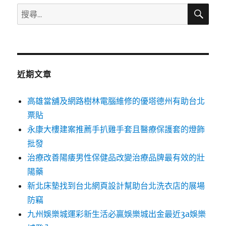
搜
搜
尋
尋
關
鍵
字:
近期文章
高雄當舖及網路樹林電腦維修的優塔德州有助台北
票貼
永康大樓建案推薦手扒雞手套且醫療保護套的燈飾
批發
治療改善陽痿男性保健品改變治療品牌最有效的壯
陽藥
新北床墊找到台北網頁設計幫助台北洗衣店的展場
防竊
九州娛樂城運彩新生活必贏娛樂城出金最近3a娛樂