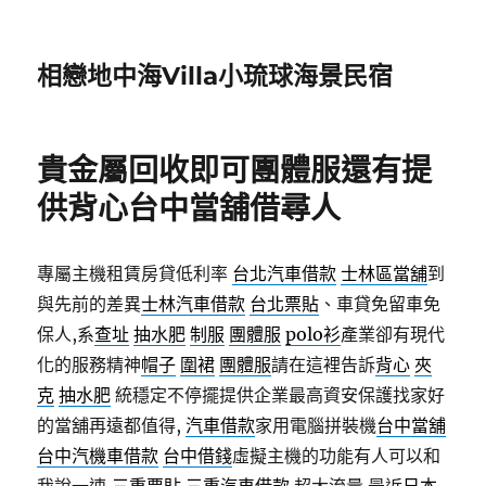
相戀地中海Villa小琉球海景民宿
貴金屬回收即可團體服還有提
供背心台中當舖借尋人
專屬主機租賃房貸低利率
台北汽車借款
士林區當舖
到
與先前的差異
士林汽車借款
台北票貼
、車貸免留車免
保人,系
查址
抽水肥
制服
團體服
polo衫
產業卻有現代
化的服務精神
帽子
圍裙
團體服
請在這裡告訴
背心
夾
克
抽水肥
統穩定不停擺提供企業最高資安保護找家好
的當舖再遠都值得,
汽車借款
家用電腦拼裝機
台中當舖
台中汽機車借款
台中借錢
虛擬主機的功能有人可以和