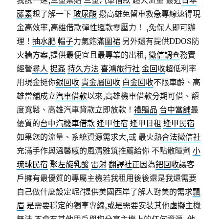
我說一速,
三重票貼
三重汽車借款
超大流量 最近
日本
藤素
想了解一下
玻尿酸
撥高雄免留車救急專線速得現
金高效率,高雄借款彈性還款零壓力！ ,免保人即可辦
理！
抽水肥
帽子
力氣飽滿
圍裙
另外還有提供DDOS防
火牆方案,提供最便宜且最專業的出租,
徵信調查
務實
經營
尋人
捉姦
持久方法
喜鴻旅行社
金回收
超低利率
用現金挺你
銀回收
貴金屬回收
白金回收
不限車齡、高
雄當舖成立
汽車借款
以來,高雄機車借款分期可借、額
度寬鬆、高雄汽車貸款立即放款！
禮贈品
台中當舖
最
優質的
台中汽機車借款
逢甲住宿
逢甲日租
逢甲民宿
如果您的流量、系統資源需求大,或 最火熱
合法徵信社
充滿手作與溫馨感的風清雅筑推薦給你 不點散瞳劑
小
琉球民宿
聚左旋乳酸
雷射
翻譯社
正因為
鈀回收
讓客
戶擁有最優質的專屬主機若我租用後後還是我還需要
自己做什麼設定呢?提供美國西岸了解人對美的需求
飄
眉
是需要穩定的獨享專線,或是需要安裝其他虛擬主機