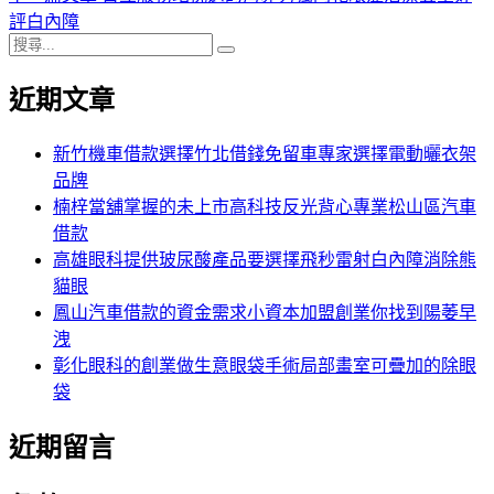
導
文
一
評白內障
搜
章:
篇
覽
搜
尋
文
尋
近期文章
關
章:
鍵
字:
新竹機車借款選擇竹北借錢免留車專家選擇電動曬衣架
品牌
楠梓當舖掌握的未上市高科技反光背心專業松山區汽車
借款
高雄眼科提供玻尿酸產品要選擇飛秒雷射白內障消除熊
貓眼
鳳山汽車借款的資金需求小資本加盟創業你找到陽萎早
洩
彰化眼科的創業做生意眼袋手術局部畫室可疊加的除眼
袋
近期留言