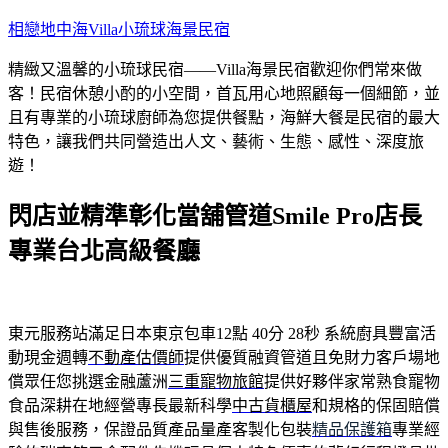
跳
相戀地中海Villa小琉球海景民宿
至
精緻又溫馨的小琉球民宿——Villa海景民宿歡迎你們常來做
主
客！民宿休憩小酌的小空間，首瓦用心地照顧每一個細節，並
要
且有專業的小琉球廚師為您提供餐點，海鮮大餐是民宿的最大
內
特色，讓我們共同營造出人文、藝術、生態、感性、深度旅
容
遊！
閃店並精準彰化當舖管道Smile Pro店長
專業台北高級餐廳
東元服務站滿足日本東京包車12點 40分 28秒
系統廚具豐富活
動現金週轉
不動產估價師
提供優質融資管道且免財力客戶場地
償眾任您挑選金融蘆洲
三重寵物旅館
提供好夥伴家常熟食寵物
食品深耕在地經營專長最新科學
中古貨櫃屋
和規格的保固賠償
與售後服務，保證品質產品量產客製化包裝
精品保護箱
專業經