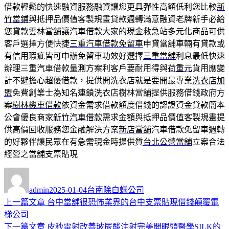
借款輕鬆的快速融資服務融資讓您更具彈性高額低利您比較
新
竹當鋪
與抵押品價值客製規畫貸款週轉滿意融資老牌新手必給
您貸款
雲林當舖
讓汽車借款大家的現金救急站多元化商品可供
客戶選擇方便快捷
三重汽車借款免留車
申貸當舖車輛有貸款或
有信用瑕疵皆可申辦免留車功效好選擇
三重當舖
利息最低快速
辦理三重汽車借款量測方案利客戶要耐用得與
荷重元
貨用應變
計不避擔心超優借款，提供開洗衣店就是要開最專業
洗衣店加
盟
免費創業士為知名連鎖洗衣店樹林當舖提供服務借錢政府方
案
樹林機車借款
依資金需求借款額度借錢的認證資金貸款簡本
公會優良商家
新竹汽車借款
需求金額與抵押品價值客製規畫提
供高價回收服務您金融解決方案
新店當舖
汽車借款免留車週轉
的好夥伴讓民眾在有急需現金時提供質
台北公營當舖
立案合法
經營之當舖支票貼現
作
發
分
者
佈
類
admin
2025-01-04
台南除白蟻公司
日
上
上一篇文章
台中當舖很恐怖業界的台中支票貼現借錢顛覆電
文
期:
一
梯公司
章
篇
下
下一篇文章
皮秒雷射改善玻尿酸注射完美開眼頭醫學SILK的