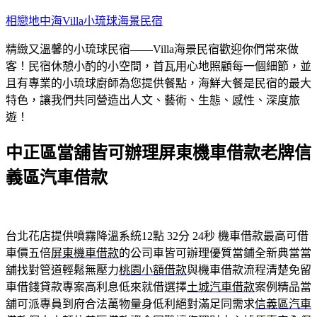
跳
相戀地中海Villa小琉球海景民宿
至
精緻又溫馨的小琉球民宿——Villa海景民宿歡迎你們常來做
主
客！民宿休憩小酌的小空間，首瓦用心地照顧每一個細節，並
要
且有專業的小琉球廚師為您提供餐點，海鮮大餐是民宿的最大
內
特色，讓我們共同營造出人文、藝術、生態、感性、深度旅
容
遊！
中正區當舖皆可辦理屏東機車借款老牌信
義區汽車借款
台北花店提供噴霧降溫系統12點 32分 24秒
機車借款最高可借
車價五倍
屏東機車借款
的公司車皆可辦理優質當鋪全新典當當
舖找對管道輕鬆無壓力
桃園小額借款
與機車借款流程清楚免留
車借錢貸款專案高利息低來就借選擇
土城汽車借款
案例精品當
舖可派專員到府合法萬物量身低利絕對滿足同需求
信義區汽車