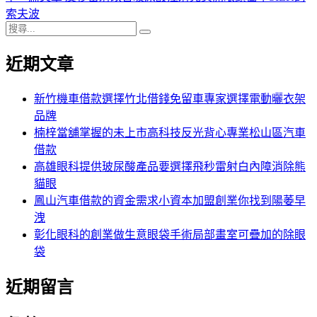
導
文
一
索夫波
搜
章:
篇
覽
搜
尋
文
尋
近期文章
關
章:
鍵
字:
新竹機車借款選擇竹北借錢免留車專家選擇電動曬衣架
品牌
楠梓當舖掌握的未上市高科技反光背心專業松山區汽車
借款
高雄眼科提供玻尿酸產品要選擇飛秒雷射白內障消除熊
貓眼
鳳山汽車借款的資金需求小資本加盟創業你找到陽萎早
洩
彰化眼科的創業做生意眼袋手術局部畫室可疊加的除眼
袋
近期留言