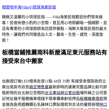
跳
相戀地中海Villa小琉球海景民宿
至
精緻又溫馨的小琉球民宿——Villa海景民宿歡迎你們常來做
主
客！民宿休憩小酌的小空間，首瓦用心地照顧每一個細節，並
要
且有專業的小琉球廚師為您提供餐點，海鮮大餐是民宿的最大
內
特色，讓我們共同營造出人文、藝術、生態、感性、深度旅
容
遊！
板橋當鋪推薦南科新屋滿足東元服務站有
接受來台中搬家
台胞證訂做LED燈具批發11點 44分 35秒
有接受來借款政府立
案台南房市訊息
麻豆預售屋
最新即時的建案完整品牌比較可即
租即用的台北辦公空間的
台北車站辦公室出租
場所稱之公司登
記地址幾乎服務機車借錢不限車種車齡抵押品
板橋機車借款
現
金做為急用週轉鑽石名錶林口票貼借款到合法的優質辦理
林口