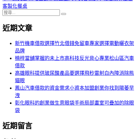
導
文
一
客製化餐桌
搜
章:
篇
覽
搜
尋
文
尋
近期文章
關
章:
鍵
字:
新竹機車借款選擇竹北借錢免留車專家選擇電動曬衣架
品牌
楠梓當舖掌握的未上市高科技反光背心專業松山區汽車
借款
高雄眼科提供玻尿酸產品要選擇飛秒雷射白內障消除熊
貓眼
鳳山汽車借款的資金需求小資本加盟創業你找到陽萎早
洩
彰化眼科的創業做生意眼袋手術局部畫室可疊加的除眼
袋
近期留言