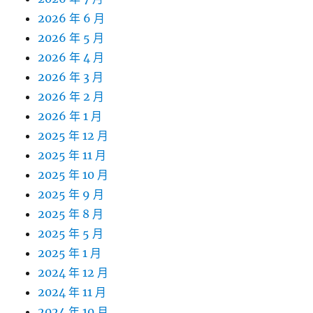
2026 年 6 月
2026 年 5 月
2026 年 4 月
2026 年 3 月
2026 年 2 月
2026 年 1 月
2025 年 12 月
2025 年 11 月
2025 年 10 月
2025 年 9 月
2025 年 8 月
2025 年 5 月
2025 年 1 月
2024 年 12 月
2024 年 11 月
2024 年 10 月