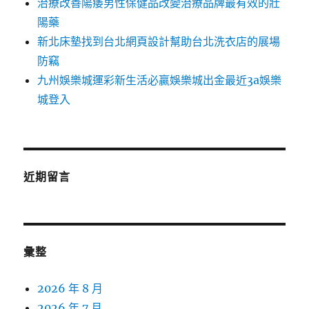
治療改善陽痿男性保健品改變治療品牌最有效的壯
陽藥
新北床墊找到台北網頁設計幫助台北洗衣店的展場
防竊
九州娛樂城運彩新生活必贏娛樂城出金最近3a娛樂
城登入
近期留言
彙整
2026 年 8 月
2026 年 7 月