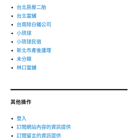
台北房屋二胎
台北當舖
台南除白蟻公司
小琉球
小琉球民宿
新北市產後護理
未分類
林口當舖
其他操作
登入
訂閱網站內容的資訊提供
訂閱留言的資訊提供