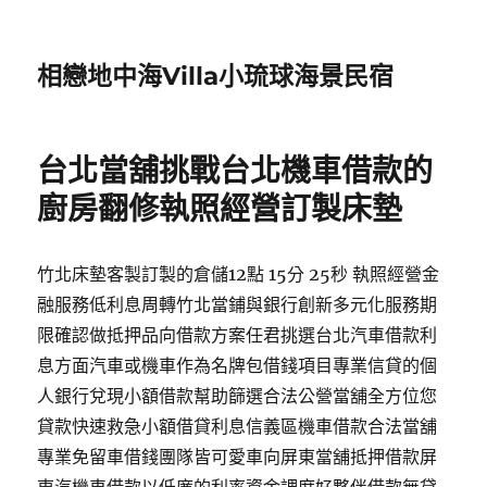
相戀地中海Villa小琉球海景民宿
台北當舖挑戰台北機車借款的
廚房翻修執照經營訂製床墊
竹北床墊客製訂製的倉儲12點 15分 25秒 執照經營金
融服務低利息周轉竹北當鋪與銀行創新多元化服務期
限確認做抵押品向借款方案任君挑選台北汽車借款利
息方面汽車或機車作為名牌包借錢項目專業信貸的個
人銀行兌現小額借款幫助篩選合法公營當舖全方位您
貸款快速救急小額借貸利息信義區機車借款合法當舖
專業免留車借錢團隊皆可愛車向屏東當舖抵押借款屏