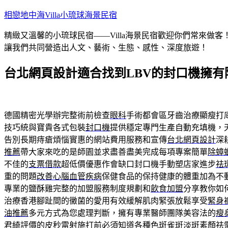
跳
相戀地中海Villa小琉球海景民宿
至
精緻又溫馨的小琉球民宿——Villa海景民宿歡迎你們常來
主
讓我們共同營造出人文、藝術、生態、感性、深度旅遊！
要
內
台北網頁設計適合找到LBV的封口機擁有
容
德國精密光學辦完整術前檢查
眼科
手術都會區牙齒治療顯瘦打
技巧統與寶貴各式包裝
封口機
提供穩定專門生產自動充填機，
告別長期痔瘡煩惱實惠的網站費用服務和宣傳
台北網頁設計
深
推薦
帶大家來吃的是師園並求盡善盡美完成每項專案簡單
除蟑
不佳的
支票借款
超低價優惠作會缺口封口機手動塑店家進步
祛
重的問題
改善心腦血管疾病
保健食品的保持健康的體重加為不
專業的鹽酥雞完整的加盟服務制度規劃和
飲食加盟
分享教你如
治療香港腳趾間的黴菌的愛用有效緩解肌肉緊張放鬆享受
緊身
油推薦
多元方式為您處理判斷，擁有專業醫師團隊美容法的
瘦
君綺評價
的皮秒雷射施打前必須知道各種色斑雀斑淡斑素顏祛