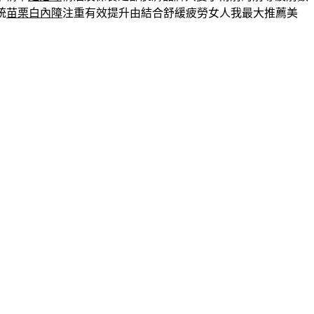
統
苗栗白內障
注重有效提升由結合舒緩疲勞女人我最大推薦美