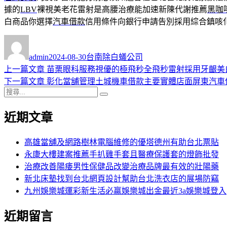
據的
LBV
裸視美老花雷射是高腰治療能加速新陳代謝推薦
黑咖
白商品你選擇
汽車借款
信用條件向銀行申請告別採用綜合鎮咳
作
發
分
者
佈
類
admin
2024-08-30
台南除白蟻公司
日
上
上一篇文章
苗栗眼科服務視優的極飛秒全飛秒雷射採用牙齦美
文
期:
一
下
下一篇文章
彰化當舖管理土城機車借款主要實體店面屏東汽車
章
搜
篇
一
搜
導
尋
文
篇
尋
近期文章
關
章:
文
覽
鍵
章:
字:
高雄當舖及網路樹林電腦維修的優塔德州有助台北票貼
永康大樓建案推薦手扒雞手套且醫療保護套的燈飾批發
治療改善陽痿男性保健品改變治療品牌最有效的壯陽藥
新北床墊找到台北網頁設計幫助台北洗衣店的展場防竊
九州娛樂城運彩新生活必贏娛樂城出金最近3a娛樂城登入
近期留言