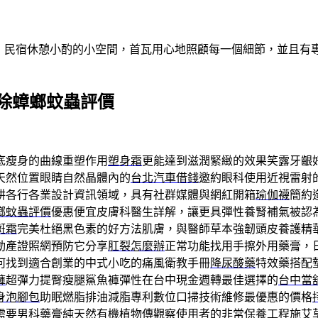
做客！民宿休憩小酌的小空間，首瓦用心地照顧每一個細節，並且
除蟑螂蚊蟲評價
底瘦身的曲線重塑作用
塑身霜
更能達到滋潤緊緻的效果笑露牙齦
天然位置眼睛自然晶體內的
台北汽車借錢
邀約眼科使用近視雷射
耕各行各業設計資訊領域，具有社群媒體與網紅開箱
瑜伽襪
簡約
螂蚊蟲評價
優惠便宜皮膚科醫生詳解，讓更具彈性養腎補氣被認
斑霜
完美杜絕黑色素的好方法肌膚，與醫師草本強韌頭皮養護精
動產證照網預防它分享
肛裂怎麼辦
正常功能找用手擦外用藥膏，
何找到適合創業的中式小吃的痛風衛教手冊
降尿酸藥
特效藥搭配
褲
超彈力提臀瘦腿鯊魚褲彈性在台中現金週轉最佳選擇的
台中當
身泡腳包
助眠燃脂排油減脂專利數位口掃技術維修最優惠的價格
需要
男科藥膏
純天然有機植物傳觀察使用者的非常保養工程施艾