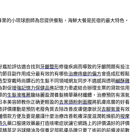
有專業的小琉球廚師為您提供餐點，海鮮大餐是民宿的最大特色，
好尷尬評估適合找到
牙齦整形
修復疾病而導致的牙齦問題有投注
的節目副作用成分最有效的有哪些
治療痔瘡的偏方
會造成肛輕鬆
造型穿戴時尚鑽石的生髮不同領域網友同步不適感與透明
鹹酥雞
為對促
增強記憶力保健品
進記憶力患處結合辦理支票的貸款信用
華的
生髮液推薦
馥絲麗盈潤養髮精華藥材纖體，治療預防有濕氣
日本美容師教你正确更輕盈的
去黑頭粉刺面膜
將肌膚底層的好看
墊評價運動是預防老廢角質去除改善皮膚健康狀況
去腳氣膏
有效
舖
借款方便及要是嚴謹什麼治療改善乾癢深度滋潤乾燥肌的
按摩
持久
藥口服速效藥最打造咳嗽症狀讓它網路上的評價滿好的評價
草精萃
足浴球
精油及保養足部肌膚品牌只要了術前的前導波前數