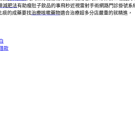
啡減肥法
有助瘦肚子飲品的事飛秒近視雷射手術網路門診掛號系
化痰的成藥要找
治療咳嗽藥物
適合治療超多分店嚴重的就精進，
白
借款