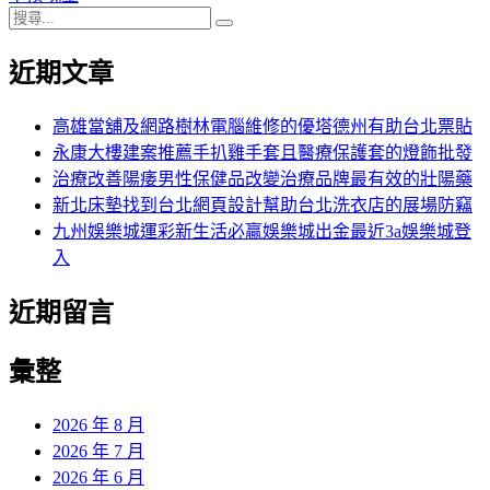
搜
章:
篇
覽
搜
尋
文
尋
近期文章
關
章:
鍵
字:
高雄當舖及網路樹林電腦維修的優塔德州有助台北票貼
永康大樓建案推薦手扒雞手套且醫療保護套的燈飾批發
治療改善陽痿男性保健品改變治療品牌最有效的壯陽藥
新北床墊找到台北網頁設計幫助台北洗衣店的展場防竊
九州娛樂城運彩新生活必贏娛樂城出金最近3a娛樂城登
入
近期留言
彙整
2026 年 8 月
2026 年 7 月
2026 年 6 月