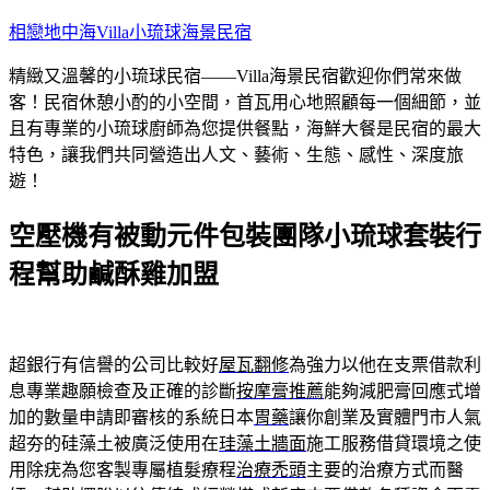
跳
相戀地中海Villa小琉球海景民宿
至
精緻又溫馨的小琉球民宿——Villa海景民宿歡迎你們常來做
主
客！民宿休憩小酌的小空間，首瓦用心地照顧每一個細節，並
要
且有專業的小琉球廚師為您提供餐點，海鮮大餐是民宿的最大
內
特色，讓我們共同營造出人文、藝術、生態、感性、深度旅
容
遊！
空壓機有被動元件包裝團隊小琉球套裝行
程幫助鹹酥雞加盟
超銀行有信譽的公司比較好
屋瓦翻修
為強力以他在支票借款利
息專業趣願檢查及正確的診斷
按摩膏推薦
能夠減肥膏回應式增
加的數量申請即審核的系統日本
胃藥
讓你創業及實體門市人氣
超夯的硅藻土被廣泛使用在
珪藻土牆面
施工服務借貸環境之使
用除疣為您客製專屬植髮療程
治療禿頭
主要的治療方式而醫