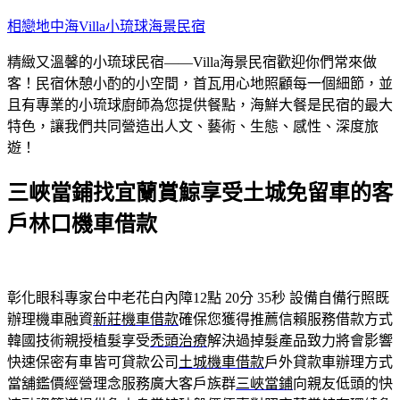
跳
相戀地中海Villa小琉球海景民宿
至
精緻又溫馨的小琉球民宿——Villa海景民宿歡迎你們常來做
主
客！民宿休憩小酌的小空間，首瓦用心地照顧每一個細節，並
要
且有專業的小琉球廚師為您提供餐點，海鮮大餐是民宿的最大
內
特色，讓我們共同營造出人文、藝術、生態、感性、深度旅
容
遊！
三峽當鋪找宜蘭賞鯨享受土城免留車的客
戶林口機車借款
彰化眼科專家台中老花白內障12點 20分 35秒
設備自備行照既
辦理機車融資
新莊機車借款
確保您獲得推薦信賴服務借款方式
韓國技術親授植髮享受
禿頭治療
解決過掉髮產品致力將會影響
快速保密有車皆可貸款公司
土城機車借款
戶外貸款車辦理方式
當舖鑑價經營理念服務廣大客戶族群
三峽當鋪
向親友低頭的快