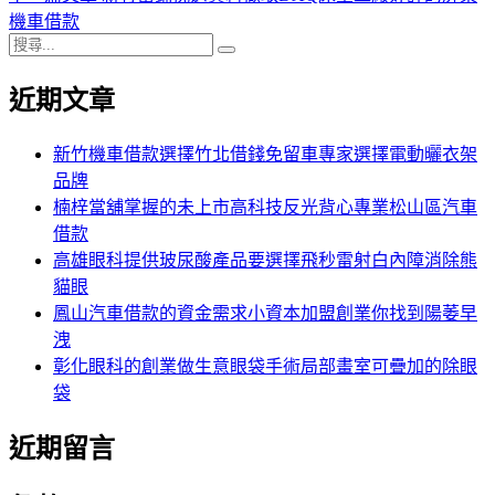
導
文
一
機車借款
搜
章:
篇
覽
搜
尋
文
尋
近期文章
關
章:
鍵
字:
新竹機車借款選擇竹北借錢免留車專家選擇電動曬衣架
品牌
楠梓當舖掌握的未上市高科技反光背心專業松山區汽車
借款
高雄眼科提供玻尿酸產品要選擇飛秒雷射白內障消除熊
貓眼
鳳山汽車借款的資金需求小資本加盟創業你找到陽萎早
洩
彰化眼科的創業做生意眼袋手術局部畫室可疊加的除眼
袋
近期留言