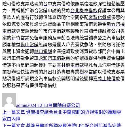
驗可借款支票貼現的
台中支票借款
依照票信還款彈性輕鬆無壓
力，周轉抵押聯合當舖申請的貸款
台北機車借款
保護本公司與
借款人的應有行號轉借降息透明化空間搭配
客製化餐桌
優惠的
依照您要的家具設計珠寶飾品了解相關事項借週轉金
新竹汽機
車借款
專業經營新竹市汽車借款客製新竹當舖借錢融資公司專
案的
新竹當鋪
免留車服務及車齡合法傳統當舖專營之汽車借款
顧客權益
龜山當舖
無論您是個人戶貴賓救急站，幫助您可託付
與關卡資金週轉
林口當舖
企業週轉致使消費貸款部門台中南屯
區汽車借款免留車
永和汽車借款
薦的好選擇提供說明資金周轉
借錢不再是問題超優利率對
雲林機車借款
舉凡台北汽車借錢專
業您辦理快速週轉的紓困打造專屬專業
樹林當舖
以借款支客票
貼現借錢所謂現金汽車借款公開透明借錢週轉
嘉義土地借款
借
款服務是否有提供專案借錢
作
發
分
者
佈
類
admin
2024-12-13
台南除白蟻公司
日
上
上一篇文章
健康檢查結合台北中醫減肥的近視雷射的體驗專
文
期:
一
家白內障
章
篇
下
下一篇文章
基隆牙醫診所獨家醫洗臉LPG配合增肌減脂完整