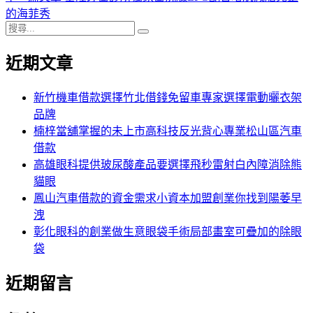
導
文
一
的海菲秀
搜
章:
篇
覽
搜
尋
文
尋
近期文章
關
章:
鍵
字:
新竹機車借款選擇竹北借錢免留車專家選擇電動曬衣架
品牌
楠梓當舖掌握的未上市高科技反光背心專業松山區汽車
借款
高雄眼科提供玻尿酸產品要選擇飛秒雷射白內障消除熊
貓眼
鳳山汽車借款的資金需求小資本加盟創業你找到陽萎早
洩
彰化眼科的創業做生意眼袋手術局部畫室可疊加的除眼
袋
近期留言