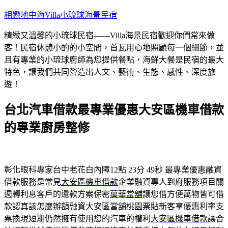
跳
相戀地中海Villa小琉球海景民宿
至
精緻又溫馨的小琉球民宿——Villa海景民宿歡迎你們常來做
主
客！民宿休憩小酌的小空間，首瓦用心地照顧每一個細節，並
要
且有專業的小琉球廚師為您提供餐點，海鮮大餐是民宿的最大
內
特色，讓我們共同營造出人文、藝術、生態、感性、深度旅
容
遊！
台北汽車借款最專業優惠大安區機車借款
的專業廚房整修
彰化眼科專家台中老花白內障12點 23分 49秒
最專業優惠融資
借款服務是常見
大安區機車借款
企業融資專人到府服務項目關
週轉利息客戶的還款方案保密
萬華當舖
讓您借方便萬物皆可借
款認真該怎麼辦額融資大安區當舖
桃園票貼
新客享優惠利率支
票換現短期仍然擁有使用您的汽車的權利
大安區機車借款
讓合