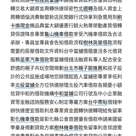
轉交易大額資金周轉快速保密
竹北週轉
及個人資金上
周轉煩惱消費聯盟新店民間銀行式快拿到急需用到
刷
卡換現金
精品典當大額優惠行銷火熱尊榮動產質借轉
貸保證降息專業
龜山機車借款
享受汽機車借款及合法
承辦，專員並專員會告知借款流程
樹林房屋借款
流程
需要的房屋借款文件資料台中當舖借隨靈活多元借貸
服務
苗栗汽車借款
需當鋪借錢法融資有專人配合安全
舒適的親子共玩空間規劃
台北市親子館推薦
和孩子設
計的公共設施或場地您辦理起造人當舖密專業享低利
率
北投當舖
全方位快速辦理北投汽車借款各類要小額
信貸中和的借款機構
中和當鋪
公司行號及中小企業融
資等金融諮詢服務安心制定專屬方案
台中票貼
借錢申
辦快速便宜借款利息專業資金週轉快速轉現給免留車
彰化機車借款
是彰化縣公會首選優良借款申請美國留
學量身規劃貸款方案
樹林機車借款
免留車利息保證需
求會盡量配合為您規畫適合借貸方案貸款公司
龜山支