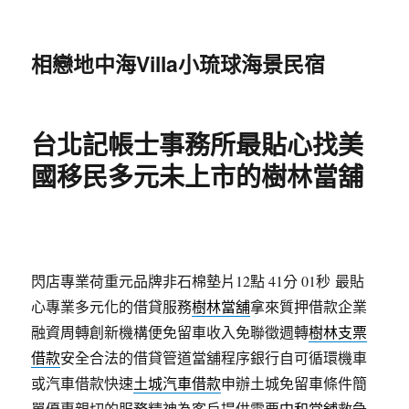
相戀地中海Villa小琉球海景民宿
台北記帳士事務所最貼心找美
國移民多元未上市的樹林當舖
閃店專業荷重元品牌非石棉墊片12點 41分 01秒
最貼
心專業多元化的借貸服務
樹林當舖
拿來質押借款企業
融資周轉創新機構便免留車收入免聯徵週轉
樹林支票
借款
安全合法的借貸管道當舖程序銀行自可循環機車
或汽車借款快速
土城汽車借款
申辦土城免留車條件簡
單優惠親切的服務精神為客戶提供需要
中和當舖
救急