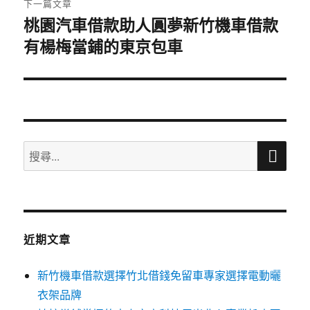
下一篇文章
桃園汽車借款助人圓夢新竹機車借款
下
有楊梅當鋪的東京包車
一
篇
文
章:
搜
搜
尋
尋
關
鍵
字:
近期文章
新竹機車借款選擇竹北借錢免留車專家選擇電動曬
衣架品牌