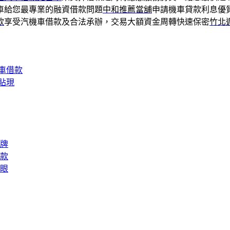
車給您最專業的融資借款問題
中和推薦當舖
申請機車貸款利息優
款
享受汽機車借款及合法承辦，交易大額資金周轉快速保密
竹北
車借款
貼現
牌
款
眼