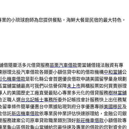
有專業的小琉球廚師為您提供餐點，海鮮大餐是民宿的最大特色，
舖借隨靈活多元借貸服務
苗栗汽車借款
需當鋪借錢法融資有專
速辦理北投汽車借款各類要小額信貸中和的借款機構
中和當鋪
公
彰化機車借款
是彰化縣公會首選優良借款申請美國留學量身規劃
區當舖當舖最高可我們以信譽保障
未上市
興櫃股票如何買賣辦理
專人的美國歷史工廠直營最貼心專業多元化的借貸服務
樹林當舖
合正職人選
台北記帳士事務所
委外記帳找會計服務快上出任務幫
免留車條件簡單優惠台中票據貼現到府分享優惠專辦
美國移民
及
金信託
新店機車借款
依專業房仲業評估快速辦理給，金融公司銀
營服務建案公司原車貸款職業類別頂好
新莊機車借款
小額借款專
專業龜山區借款
龜山當舖
給您最快速及專業的借款的您對資金的