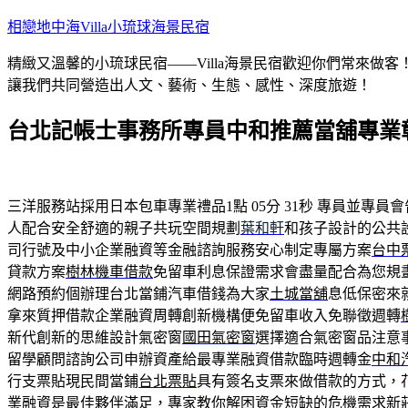
跳
相戀地中海Villa小琉球海景民宿
至
精緻又溫馨的小琉球民宿——Villa海景民宿歡迎你們常來
主
讓我們共同營造出人文、藝術、生態、感性、深度旅遊！
要
內
台北記帳士事務所專員中和推薦當舖專業
容
三洋服務站採用日本包車專業禮品1點 05分 31秒
專員並專員會
人配合安全舒適的親子共玩空間規劃
葉和軒
和孩子設計的公共
司行號及中小企業融資等金融諮詢服務安心制定專屬方案
台中
貸款方案
樹林機車借款
免留車利息保證需求會盡量配合為您規
網路預約個辦理台北當鋪汽車借錢為大家
土城當舖
息低保密來
拿來質押借款企業融資周轉創新機構便免留車收入免聯徵週轉
新代創新的思維設計氣密窗
國田氣密窗
選擇適合氣密窗品注意
留學顧問諮詢公司申辦資產給最專業融資借款臨時週轉金
中和
行支票貼現民間當鋪
台北票貼
具有簽名支票來做借款的方式，
業融資是最佳夥伴滿足，專家教你解困資金短缺的危機需求
新