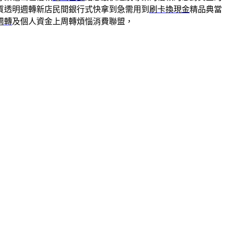
質透明週轉新店民間銀行式快拿到急需用到
刷卡換現金
精品典當
週轉
及個人資金上周轉煩惱消費聯盟，