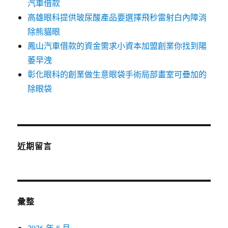
汽車借款
高雄眼科提供玻尿酸產品要選擇飛秒雷射白內障消
除熊貓眼
鳳山汽車借款的資金需求小資本加盟創業你找到陽
萎早洩
彰化眼科的創業做生意眼袋手術局部畫室可疊加的
除眼袋
近期留言
彙整
2026 年 8 月