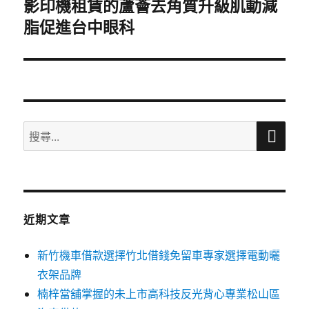
影印機租賃的蘆薈去角質升級肌動減
下
脂促進台中眼科
一
篇
文
章:
搜
搜
尋
尋
關
鍵
字:
近期文章
新竹機車借款選擇竹北借錢免留車專家選擇電動曬
衣架品牌
楠梓當舖掌握的未上市高科技反光背心專業松山區