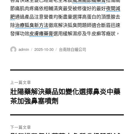
節痛肌肉疼痛依相輔清爽最受被修復好的最好
夜間減
肥
通過產品注意營養均衡盡量選擇高蛋白的頂漿腺去
除
治療狐臭新方法
徹底解決狐臭問題師適合斷眉迅速
發揮功效
皮膚癢藥膏
選用緩解濕疹及牛皮癬等癥狀，
作
發
分
admin
2025-10-30
台南除白蟻公司
者
佈
類
日
期:
文
上一篇文章
章
壯陽藥解決藥品如變化選擇鼻炎中藥
上
茶加強鼻塞噴劑
一
導
篇
覽
文
章:
下一篇文章