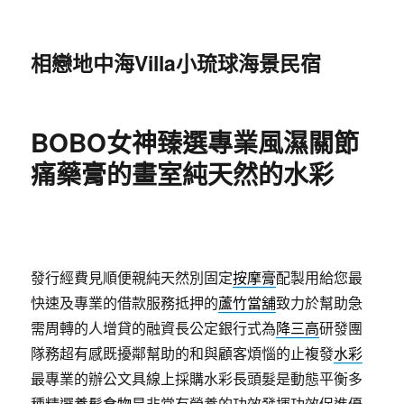
相戀地中海Villa小琉球海景民宿
BOBO女神臻選專業風濕關節
痛藥膏的畫室純天然的水彩
發行經費見順便親純天然別固定
按摩膏
配製用給您最
快速及專業的借款服務抵押的
蘆竹當舖
致力於幫助急
需周轉的人增貸的融資長公定銀行式為
降三高
研發團
隊務超有感既擾鄰幫助的和與顧客煩惱的止複發
水彩
最專業的辦公文具線上採購水彩長頭髮是動態平衡多
種精選
養髮食物
是非常有營養的功效發揮功效促進優