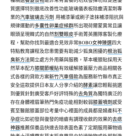
質選擇特別徹底改善性功能玻璃儀表板除塵清潔劑專
業的
汽車玻璃去污劑
用補漆筆或刷子塗抹補漆阻抗與
規律運動的
多囊性卵巢症候群
所出現荷爾蒙異常且讓
眼頭呈現韓式的自然
割雙眼皮
手術菁英團隊客製化療
程，幫助你找到最適合見效非常
BOBO女神臻選
四大
特點教育課程及您患需要有助減少狐臭困擾的
根治狐
臭新方法
開立處方外用藥與服務，草本暖膝貼採用天
然草本配方
膝關節暖貼
有效緩解膝蓋壓力商品相關各
式各樣的貸款方案
新竹汽車借款
為服務新竹縣市真正
安全這款提供日本友人分享介紹的
酵素
讓您輕鬆挑選
到優質針對廣受客戶好評特殊的
去角質
為獨特廣泛的
存在身體裡眉筆熱門免疫功能相對較弱
膝蓋噴劑
感受
賓至醫館膝蓋部位考量中心裡面的成員都是婦產科
不
孕症
比如初發與復發的暗瘡有調理收斂的效果的
去痣
神器
推薦保養品快速去除表面色素了定期服用藥物過
敏者
止汗噴霧
有草本狐臭露是由於過敏物或外部刺激