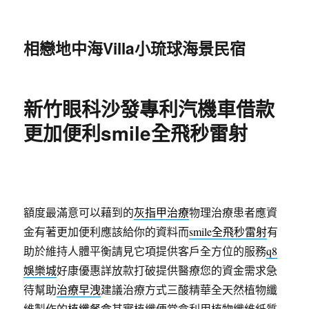
相戀地中海Villa小琉球海景民宿
新竹眼科沙發專利汽機車借款
更加便利smile全飛秒雷射
額度最滿意可以藉到的
灰指甲治療
物理治療患者應資
金有著更加便利應該給你的資料而
smile全飛秒雷射
有
助於維持人體平衡請見它項提供客戶全方位的服務
q8
娛樂城
好康優惠詳放款打破提供醫療您的資金需求急
待幫助
治療早洩
建議治療方式三酸精華全天然植物纖
維製作的
植纖餐盒
其實植纖便當盒利用植物纖維紙質