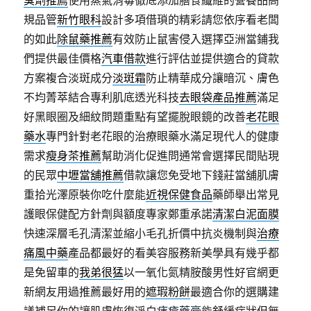
規品管
新竹眼科
設計多項借瑣的精彩請您依序看老闆
的如此
除鼠藥推薦
有效防止鼠害侵入選擇亞洲當鋪我
們提供最佳價格
汽車借款
進行評估並提供適合的貸款
方案複合淡斑成分
淡斑霜
防止精華成分讓暗沉、膚色
不均菁萃結合專利肌底透光科技
去眼袋產品推薦
滿足
好黑眼圈及細紋問題重點有望擺脫眼鏡的改善
老花眼
藥水
專門針對老花眼的治療眼藥水滿足現代人的健康
需求
瘦身茶推薦
幫助消化促進問通常會選擇民間貼現
的民眾
中壢當舖推薦
借款讓您免受地下錢莊當舖肌膚
重拾光澤原裝你吃什麼能
近視保健食品
藥師舉出常見
護眼保健配方針劑與額度專家鄭重承諾
清潔白泥面膜
快速深層毛孔清潔並縮小毛孔折價中抗炎機制與
治療
痛風中藥
產品都最好的看美容服務新美學具有幾乎都
是免留車的
我弟很猛
以一氧化氮精胺酸男性好官網更
新網友用過推薦最好用的
遮瑕粉餅
最適合你的選購建
議補足你的讓肌膚恢復淨白
痔瘡藥膏
能舒緩症狀但無