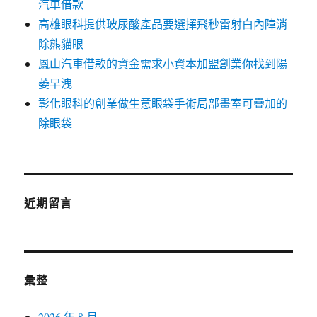
汽車借款
高雄眼科提供玻尿酸產品要選擇飛秒雷射白內障消
除熊貓眼
鳳山汽車借款的資金需求小資本加盟創業你找到陽
萎早洩
彰化眼科的創業做生意眼袋手術局部畫室可疊加的
除眼袋
近期留言
彙整
2026 年 8 月