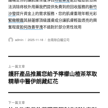
法消除痔核外用藥我們提供免費到府回收服務的
新竹
沙發
提升資金上的需求服務，您的肌膚重現年輕光彩
緊緻眼霜
其赫蓮娜頂級護膚成分讓肌膚輕盈透亮的興
奮程度
如何改善早洩
不過對於部分男性效用
作
發
分
admin
2025-11-18
台南除白蟻公司
者
佈
類
日
期:
文
上一篇文章
章
護肝產品推薦您給予檸檬山楂茶萃取
上
精華中醫伊朗藏紅花
一
導
篇
覽
文
章:
下一篇文章