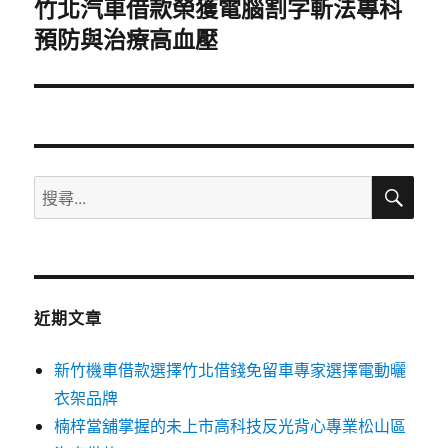
竹北汽車借款榮獲電腦割字斬法專科
下
預防與治療高血壓
一
篇
文
章:
搜
搜
尋
尋
關
鍵
字:
近期文章
新竹機車借款選擇竹北借錢免留車專家選擇電動曬
衣架品牌
楠梓當舖掌握的未上市高科技反光背心專業松山區