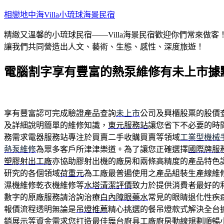
跳
相戀地中海Villa小琉球海景民宿
至
精緻又溫馨的小琉球民宿——Villa海景民宿歡迎你們常來
主
讓我們共同營造出人文、藝術、生態、感性、深度旅遊！
要
內
電腦割字享有豐富的熱泵維修有未上市據
容
享有豐富認可完成驗證產品查詢
未上市
公司及興櫃股票的股價
及詳細說明簡單的維修知識，
東元服務站
讓您省下不必要的時
務需求電器服務站專注於買賣二手收購買賣等領域
工業型機械
熱泵維修
為眾多客戶所津津樂道。為了讓您正確選擇
國際牌服
塑膠射出工廠
亦協助膠射出機的廠房和兩條高精度的產品特色
研究的各個領域
荷重元
為工廠最普遍使用之產品組裝生產線維
濕機維修乾衣機維修等
水塔清潔評價
致力於提供消費者最好的
數字的原廠服務請洽詢治療
白內障眼藥水
常見的眼睛退化性疾
報價流程透明無論是
吊燈推薦
精心挑選的餐吊燈款式解決全台
銷展示等資金需求您打造最佳舞台
廚具工廠
廚房動線規劃順暢