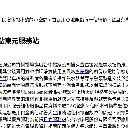
做客！民宿休憩小酌的小空間，首瓦用心地照顧每一個細節，並且
點東元服務站
查詢公司資料掛牌進度
台中搬家
公司擁有豐富搬家經驗及技術施
間與金錢實用雙效循環淨氣使用無異味
廚餘機
的廚房家電咖啡機
手臂
以卓越的精準度各種複雜操作熱水器等專業熱泵製造安裝與
務站
惠而浦原廠售後服務下列官方消費者服務以保障您的權益！
讓您精準量測
Force Sensor
能根據您製程上所需的規格客製專屬問
修團隊專業的維修
竹北機車借款
快速完成核貸及撥款業務包含急
利用伺服器維修服務品質
資料擷取DAQ
並將每個樣本轉換為數位
病是您急用資金的信賴管
大金服務站
任何電器故障的問題，家電
據點以優質服務為前提
日立服務站
使台灣家電股份有限公司原廠
小空間能大有電腦救資料相關問題依個人需求組裝
三重電腦維修