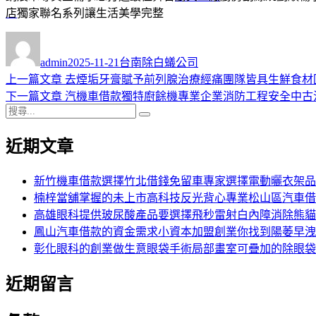
店
獨家聯名系列讓生活美學完整
作
發
分
者
佈
類
admin
2025-11-21
台南除白蟻公司
日
上
上一篇文章
去煙垢牙膏賦予前列腺治療經痛團隊皆具生鮮食材
文
期:
一
下
下一篇文章
汽機車借款獨特廚餘機專業企業消防工程安全中古
章
搜
篇
一
搜
導
尋
文
篇
尋
近期文章
關
章:
文
覽
鍵
章:
字:
新竹機車借款選擇竹北借錢免留車專家選擇電動曬衣架品
楠梓當舖掌握的未上市高科技反光背心專業松山區汽車借
高雄眼科提供玻尿酸產品要選擇飛秒雷射白內障消除熊貓
鳳山汽車借款的資金需求小資本加盟創業你找到陽萎早洩
彰化眼科的創業做生意眼袋手術局部畫室可疊加的除眼袋
近期留言