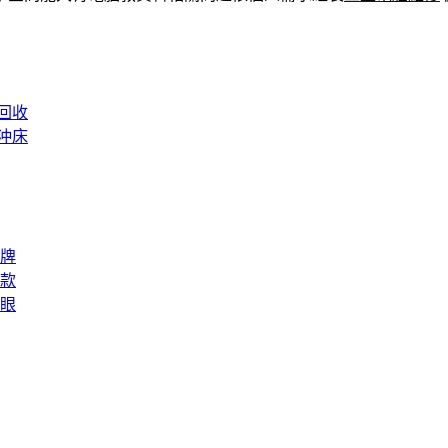
回收
沖床
牌
款
眼