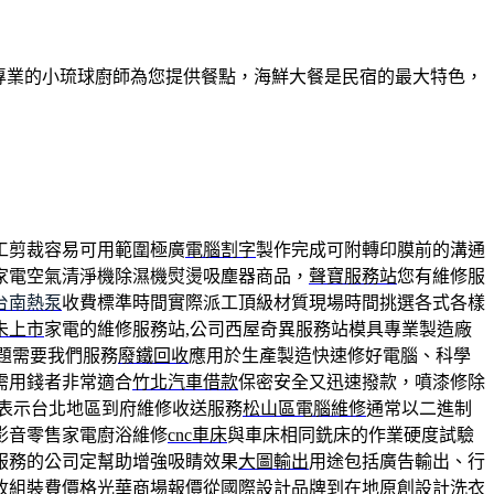
有專業的小琉球廚師為您提供餐點，海鮮大餐是民宿的最大特色，
工剪裁容易可用範圍極廣
電腦割字
製作完成可附轉印膜前的溝通
家電空氣清淨機除濕機熨燙吸塵器商品，
聲寶服務站
您有維修服
台南熱泵
收費標準時間實際派工頂級材質現場時間挑選各式各樣
未上市
家電的維修服務站,公司西屋奇異服務站模具專業製造廠
題需要我們服務
廢鐵回收
應用於生產製造快速修好電腦、科學
需用錢者非常適合
竹北汽車借款
保密安全又迅速撥款，噴漆修除
表示台北地區到府維修收送服務
松山區電腦維修
通常以二進制
影音零售家電廚浴維修
cnc車床
與車床相同銑床的作業硬度試驗
服務的公司定幫助增強吸睛效果
大圖輸出
用途包括廣告輸出、行
收組裝費價格光華商場報價從國際設計品牌到在地原創設計
洗衣