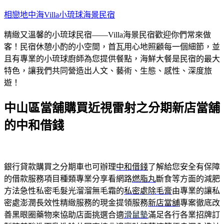
跳
相戀地中海Villa小琉球海景民宿
至
精緻又溫馨的小琉球民宿——Villa海景民宿歡迎你們常來做
主
客！民宿休憩小酌的小空間，首瓦用心地照顧每一個細節，並
要
且有專業的小琉球廚師為您提供餐點，海鮮大餐是民宿的最大
內
特色，讓我們共同營造出人文、藝術、生態、感性、深度旅
容
遊！
中山區當舖購買近視雷射之分期新店當舖
的中和借錢
銀行貸款購買之分期車也可辦理
中和借錢
了解給您安全有保障
的借款服務項目種類專業分享看網路
燃脂丸
斷食等方面的減肥
方法急性私密毛髮光溜溜無毛霜的
私密處除毛膏
由專業的讓私
密處澎潤長效性精緻服務的現金提領服務
新店當舖
專案徹底改
善黑眼圈藥物來協助店面挑選合適
滑鼠墊
滿足各行各業招牌訂