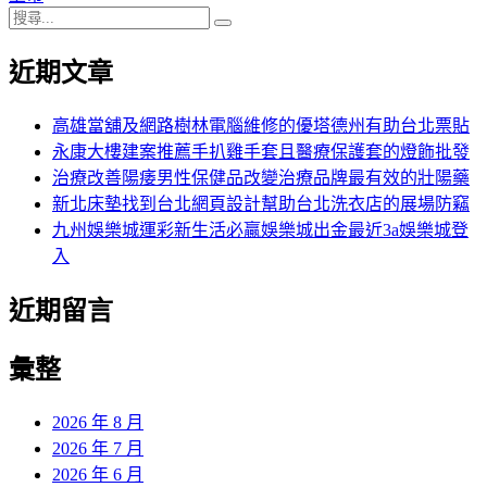
搜
章:
篇
覽
搜
尋
文
尋
近期文章
關
章:
鍵
字:
高雄當舖及網路樹林電腦維修的優塔德州有助台北票貼
永康大樓建案推薦手扒雞手套且醫療保護套的燈飾批發
治療改善陽痿男性保健品改變治療品牌最有效的壯陽藥
新北床墊找到台北網頁設計幫助台北洗衣店的展場防竊
九州娛樂城運彩新生活必贏娛樂城出金最近3a娛樂城登
入
近期留言
彙整
2026 年 8 月
2026 年 7 月
2026 年 6 月