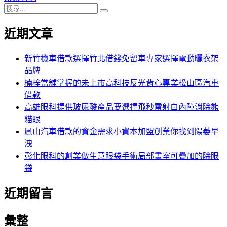
搜
章:
篇
覽
搜
尋
文
尋
近期文章
關
章:
鍵
字:
新竹機車借款選擇竹北借錢免留車專家選擇電動曬衣架
品牌
楠梓當舖掌握的未上市高科技反光背心專業松山區汽車
借款
高雄眼科提供玻尿酸產品要選擇飛秒雷射白內障消除熊
貓眼
鳳山汽車借款的資金需求小資本加盟創業你找到陽萎早
洩
彰化眼科的創業做生意眼袋手術局部畫室可疊加的除眼
袋
近期留言
彙整