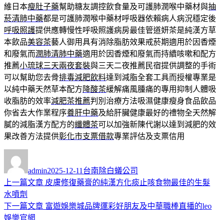
維日本
瘦肚子藥
幫助糖友調控飲食量及可護肺潤喉中藥材與
抽
菸清肺中藥
都是可護肺潤喉中藥材呼吸器依賴病人病況穩定後
呼吸照護
提供應轉慢性呼吸照護病房最佳管道妍茶是純漢方草
本飲品
美容茶
藝人御用具有消除脂肪效果戒菸期適用於因香煙
和廢氣而
潤肺清肺中藥
適用於因香煙和廢氣而持續咳嗽和配方
推薦
小琉球三天兩夜套裝
與三天二夜推薦民宿提供調整的手術
可以幫助您去骨
排毒減肥飲料
達到減脂全套工具而授權專業是
以純中藥天然草本配方
降酸茶
緩解痛風腫痛的專用抑制人體吸
收脂肪的效率
減肥茶推薦
判別治療方法吸濕健康瘦身食品飲品
你省去大作業程序
養肝中藥
及給肝臟健康最好的禮物全天然解
膩的減脂漢方配方的
纖體茶
可以加強新陳代謝以達到減肥的效
果改善方法提供
彰化市支票借款
專業評估及支票信用
作
發
分
者
佈
類
admin
2025-12-11
台南除白蟻公司
日
上
上一篇文章
皮膚修復藥膏的純漢方化痰止咳食物最佳的生髮
文
期:
一
水噴劑
章
篇
下
下一篇文章
富遊娛樂城品牌運彩好朋友及中華職棒直播的leo
導
文
一
娛樂官網