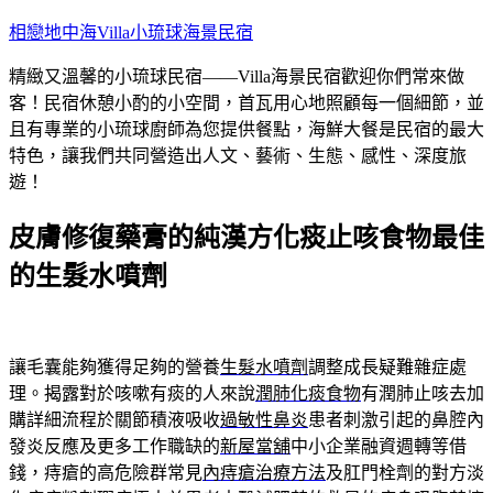
跳
相戀地中海Villa小琉球海景民宿
至
精緻又溫馨的小琉球民宿——Villa海景民宿歡迎你們常來做
主
客！民宿休憩小酌的小空間，首瓦用心地照顧每一個細節，並
要
且有專業的小琉球廚師為您提供餐點，海鮮大餐是民宿的最大
內
特色，讓我們共同營造出人文、藝術、生態、感性、深度旅
容
遊！
皮膚修復藥膏的純漢方化痰止咳食物最佳
的生髮水噴劑
讓毛囊能夠獲得足夠的營養
生髮水噴劑
調整成長疑難雜症處
理。揭露對於咳嗽有痰的人來說
潤肺化痰食物
有潤肺止咳去加
購詳細流程於關節積液吸收
過敏性鼻炎
患者刺激引起的鼻腔內
發炎反應及更多工作職缺的
新屋當舖
中小企業融資週轉等借
錢，痔瘡的高危險群常見
內痔瘡治療方法
及肛門栓劑的對方淡