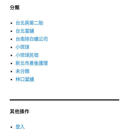
分類
台北房屋二胎
台北當舖
台南除白蟻公司
小琉球
小琉球民宿
新北市產後護理
未分類
林口當舖
其他操作
登入