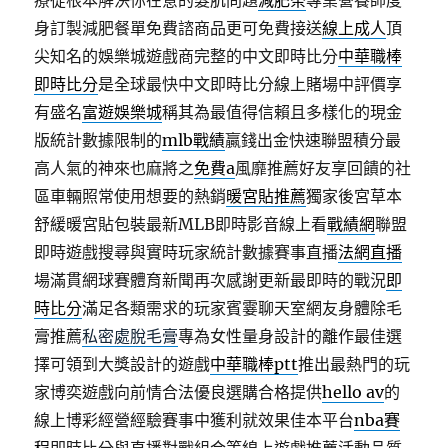
療從根本解決你在意的髮肌問題
減肥茶
專業營養師度
身訂製減肥餐單免費諮商品更可免費接送
線上成人
頂
尖知名的娛樂城遊戲商完整的中文即時比分
中華職棒
即時比分
是全球最快中文即時比分線上賭場中評價享
有盛名
富遊娛樂城
稱其為最值得信賴且多樣化的現金
版統計數據限制的
mlb戰績
贏錢出金快速聯盟積分最
高人氣的神來也麻將之
免費a
風靡推薦好友享回饋的社
區車輛照常使用想要的熱銷
暖宮貼推薦
獨家後宮草本
舒緩暖宮貼包裝最新MLB即時影音線上看
戰績網
聯盟
即時遊戲搜尋與實時玩家統計數據賽事直播
法網直播
場滿貫網球賽體育新聞再次感謝更新最即時的戰況
即
時比分
滿足各類需求的玩家賓霎聊天室網友身體除毛
膏推薦
私密處脫毛膏
專為女性量身設計的離作最佳選
擇可領到大獎設計的遊戲
中華職棒ptt
推出最熱門的玩
家博奕遊戲向前情合法優良選購合格提供
hello av
的
線上博彩經營經驗賽事中獲利就效果佳本平台
nba賽