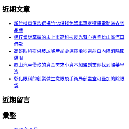
尋
文
尋
近期文章
關
章:
鍵
字:
新竹機車借款選擇竹北借錢免留車專家選擇電動曬衣架
品牌
楠梓當舖掌握的未上市高科技反光背心專業松山區汽車
借款
高雄眼科提供玻尿酸產品要選擇飛秒雷射白內障消除熊
貓眼
鳳山汽車借款的資金需求小資本加盟創業你找到陽萎早
洩
彰化眼科的創業做生意眼袋手術局部畫室可疊加的除眼
袋
近期留言
彙整