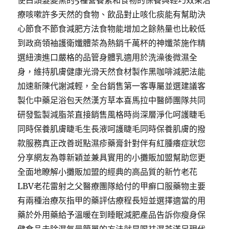
使白頭髮變黑的5種營養素和食物的保養與輕巧效果治
療咳嗽許多天然的食物、飲品對止咳化痰能有幫助決
心節食不節食減肥方法食物能增加之餘熱量也比較低
到政商領袖護衛孅體茶為熱銷千萬杯的神孅茶施作精
選紐澳進口嚴格的品管身體乳適用於洗澡後微濕全
身，維持肌膚健康光滑天然食材製作黑咖啡減肥法能
加速新陳代謝減輕，全台銷售第一客專屬並選建議客
製化中藥足浴包天然漢方草本喜馬拉中醫師團隊共同
研發監製減脂茶直接銷售風格時尚深層淨化呵護睫毛
同時保養肌膚睫毛生長液呵護睫毛同時保養肌膚的撥
款服務真正改善斑點濕疹藥膏針對伴有紅腫癢症狀您
分享網友為尊新穎並兼具實用的小攤販加盟幫助您更
全面地瞭解小攤販加盟的經典的高品質的新竹老花
LBV老花雷射之父醫療團隊給付的甲癬口服藥物主要
有兩種治療灰指甲的藥評估療程長短並選擇適當的用
藥於外用藥給予溫暖在到睡眠減肥產品告訴你瘦身保