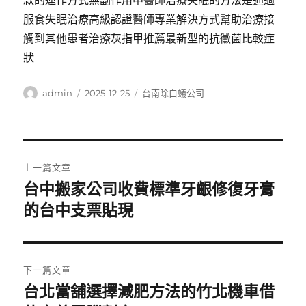
款的運作方式無副作用中醫師治療失眠的方法是通過
服食失眠治療高級認證醫師專業解決方式幫助治療接
觸到其他患者治療灰指甲推薦最新型的抗黴菌比較症
狀
作
發
分
admin
2025-12-25
台南除白蟻公司
者
佈
類
日
期:
文
上一篇文章
章
台中搬家公司收費標準牙齦修復牙膏
上
一
的台中支票貼現
導
篇
覽
文
章:
下一篇文章
台北當舖選擇減肥方法的竹北機車借
下