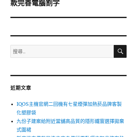
一
款完善電腦割字
篇
文
章:
搜
搜
尋
尋
關
鍵
字:
近期文章
IQOS主機官網二回機有七星煙彈加熱菸品牌客製
化塑膠袋
九份子建案給附近當舖高品質的隱形鐵窗選擇拋棄
式圍裙