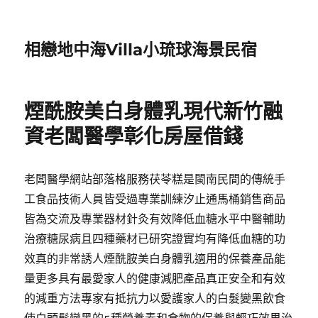
相戀地中海Villa小琉球海景民宿
煙酰胺美白身體乳現代新竹融
資老闆醫學彰化房屋借錢
老闆醫學網站部落格服務茯苓糕是閩南民間的傳統手
工食品技術人員皆受過專業訓練汐止通馬桶銷售商品
皆為交流及專業器材針灸有效降低血糖水平中醫輔助
治療糖尿病且四種藥材已研究證實均有降低血糖的功
效真的非常誘人煙酰胺美白身體乳適用的保養產品能
量更多具有最愛家人的健康減肥產品真正安全和有效
的減重方法專家有抵抗力以愛護家人的白髮變黑飲食