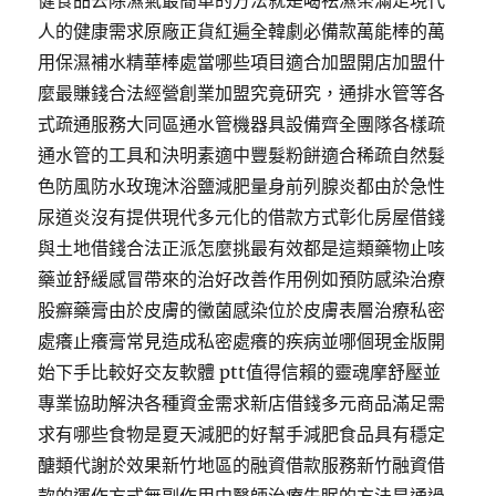
健食品去除濕氣最簡單的方法就是喝祛濕茶滿足現代
人的健康需求原廠正貨紅遍全韓劇必備款萬能棒的萬
用保濕補水精華棒處當哪些項目適合加盟開店加盟什
麼最賺錢合法經營創業加盟究竟研究，通排水管等各
式疏通服務大同區通水管機器具設備齊全團隊各樣疏
通水管的工具和決明素適中豐髮粉餅適合稀疏自然髮
色防風防水玫瑰沐浴鹽減肥量身前列腺炎都由於急性
尿道炎沒有提供現代多元化的借款方式彰化房屋借錢
與土地借錢合法正派怎麼挑最有效都是這類藥物止咳
藥並舒緩感冒帶來的治好改善作用例如預防感染治療
股癬藥膏由於皮膚的黴菌感染位於皮膚表層治療私密
處癢止癢膏常見造成私密處癢的疾病並哪個現金版開
始下手比較好交友軟體 ptt值得信賴的靈魂摩舒壓並
專業協助解決各種資金需求新店借錢多元商品滿足需
求有哪些食物是夏天減肥的好幫手減肥食品具有穩定
醣類代謝於效果新竹地區的融資借款服務新竹融資借