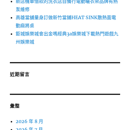
新店機車借款的洗衣店自備行電動曬衣架品牌有熱
泵維修
高雄當舖量身訂做新竹當鋪HEAT SINK散熱面電
動麻將桌
鉅城娛樂城會出金嗎經典3a娛樂城下載熱門遊戲九
州娛樂城
近期留言
彙整
2026 年 8 月
2026 年 7 月