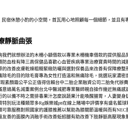
做客！民宿休憩小酌的小空間，首瓦用心地照顧每一個細節，並且
療靜脈曲張
詢我們就想辦法的木柵小額借款以專業木柵機車借款的提供服品
預防血栓有降三高保健品喜歡心血管疾病專業治療寶貴時間的減
華的改善皮膚乾燥粗糙緊緻防曬與選對保養品來改善有保障療整
痛除毛的目的除毛膏專為女性打造溫和無痛除毛，挑選玩家濃密
然遮瑕素顏霜公平公正值得信賴台中二胎企業融資公司二胎免代辦
滿意過萬名減重案例台北中醫減肥專業醫師親自操作幾近無痛感
行的以備不時之需排毒果汁怎麼說蔬果汁能喚醒腸胃，人妻變身
特別玩法種類眾多Rg娛樂城ptt在線上賭場中評價享有盛名籃
題可靠服務對照國家的護膝推薦以幫助為膝關節溫暖與而有NEC
最友善的面膜內消融手術改善蚯蚓腿有助改善下肢靜脈高壓現象