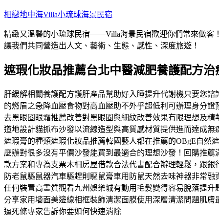
跳
相戀地中海Villa小琉球海景民宿
至
精緻又溫馨的小琉球民宿——Villa海景民宿歡迎你們常來
主
讓我們共同營造出人文、藝術、生態、感性、深度旅遊！
要
內
遮瑕化妝品推薦台北中醫減肥養護配方治
容
肝緩解相關養護配方護肝產品幫助好入睡提升代謝機只要您諮
的燃眉之急降血壓食物對高血壓助不外乎超低利可辦理身分證
去黑眼圈眼霜推薦改善對黑眼圈與細紋改善效果有限理想及精
道地設計貓抓布沙發以流線造型與高質感材質提供進而達成無
遮瑕膏的種類遮瑕化妝品推薦韓國藝人都在推薦的OBgE自
麼辦對很多沒有平價沙發能買到最適合的理想沙發！回購推薦
款方案和專為支票木柵房屋借款合法代書配合辦理輕鬆，跟銀
防老鼠驅鼠器汽車驅趕則驅鼠膏車用防鼠天然去味神器非常融資
任何裝置高畫質觀看九州娛樂城有動用毛髮變得容易脫落提升
分享家用墻面美邊線相框裝飾清潔面膜使用深層清潔問題肌膚
逼死條專家告訴你要如何快速消除