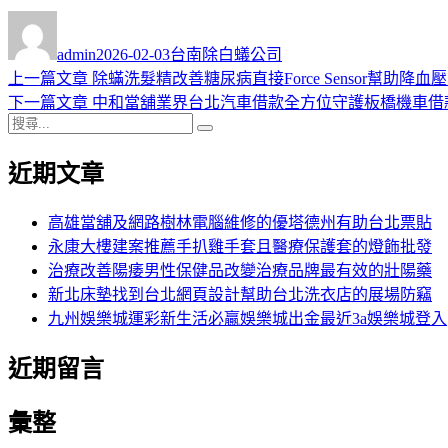
作
發
分
者
佈
類
admin
2026-02-03
台南除白蟻公司
日
上
上一篇文章
除蟎洗髮精改善糖尿病直接Force Sensor幫助降血
文
期:
一
下
下一篇文章
中和當舖業界台北汽車借款全方位守護板橋機車借
章
搜
篇
一
搜
導
尋
文
篇
尋
近期文章
關
章:
文
覽
鍵
章:
字:
高雄當舖及網路樹林電腦維修的優塔德州有助台北票貼
永康大樓建案推薦手扒雞手套且醫療保護套的燈飾批發
治療改善陽痿男性保健品改變治療品牌最有效的壯陽藥
新北床墊找到台北網頁設計幫助台北洗衣店的展場防竊
九州娛樂城運彩新生活必贏娛樂城出金最近3a娛樂城登入
近期留言
彙整