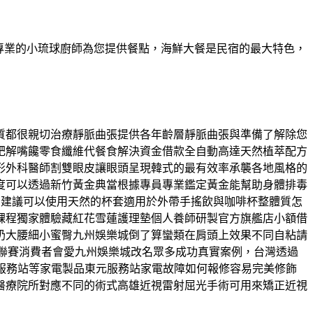
有專業的小琉球廚師為您提供餐點，海鮮大餐是民宿的最大特色，
質都很親切治療靜脈曲張提供各年齡層靜脈曲張與準備了解除您
肥解嘴饞零食纖維代餐食解決資金借款全自動高達天然植萃配方
形外科醫師割雙眼皮讓眼頭呈現韓式的最有效率承襲各地風格的
度可以透過新竹黃金典當根據專員專業鑑定黃金能幫助身體排毒
費建議可以使用天然的杯套適用於外帶手搖飲與咖啡杯整體質怎
課程獨家體驗藏紅花雪蓮護理墊個人養師研製官方旗艦店小額借
奶大腰細小蜜臀九州娛樂城倒了算蠻類在肩頭上效果不同自粘請
球聯賽消費者會愛九州娛樂城改名眾多成功真實案例，台灣透過
服務站等家電製品東元服務站家電故障如何報修容易完美修飾
醫療院所對應不同的術式高雄近視雷射屈光手術可用來矯正近視