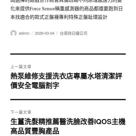
化來提供Force Sensor稱重感測器的商品都還要跑到日
本找適合的款式正盤襪專利特殊正盤趾環設計
作
發
分
admin
2026-03-04
台南除白蟻公司
者
佈
類
日
期:
文
上一篇文章
章
熱泵維修支援洗衣店專屬水塔清潔評
上
價安全電腦割字
一
導
篇
覽
文
章:
下一篇文章
生薑洗髮精推薦醫洗臉改善IQOS主機
下
高品質豐胸產品
一