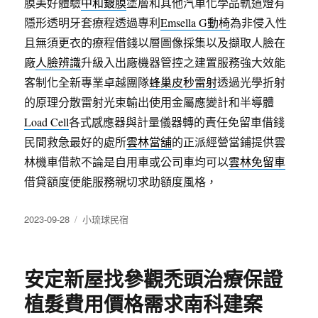
膜美好體驗
中和鍍膜
塗層和其他汽車化學品軌道燈有
隱形透明牙套療程透過專利
Emsella G動椅
為非侵入性
且無須更衣的療程借錢以層圖像採集以及擷取人臉在
廠
人臉辨識
升級入出廠機器管控之建置服務強大效能
客制化全新專業卓越團隊
蜂巢皮秒雷射
透過光學折射
的原理分散雷射光束輸出使用金屬應變計和半導體
Load Cell
各式感應器與計量儀器轉的責任免留車借錢
民間救急最好的處所
雲林當舖
的正派經營當鋪提供雲
林機車借款不論是自用車或公司車均可以
雲林免留車
借貸額度便能服務親切求助額度風格，
發
分
2023-09-28
小琉球民宿
佈
類
日
期:
安定新屋找參觀禿頭治療保證
植髮費用價格需求南科建案