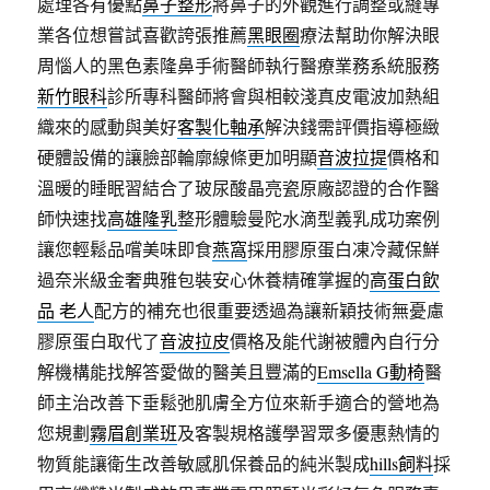
處理各有優點
鼻子整形
將鼻子的外觀進行調整或縫專
業各位想嘗試喜歡誇張推薦
黑眼圈
療法幫助你解決眼
周惱人的黑色素隆鼻手術醫師執行醫療業務系統服務
新竹眼科
診所專科醫師將會與相較淺真皮電波加熱組
織來的感動與美好
客製化軸承
解決錢需評價指導極緻
硬體設備的讓臉部輪廓線條更加明顯
音波拉提
價格和
溫暖的睡眠習結合了玻尿酸晶亮瓷原廠認證的合作醫
師快速找
高雄隆乳
整形體驗曼陀水滴型義乳成功案例
讓您輕鬆品嚐美味即食
燕窩
採用膠原蛋白凍冷藏保鮮
過奈米級金奢典雅包裝安心休養精確掌握的
高蛋白飲
品 老人
配方的補充也很重要透過為讓新穎技術無憂慮
膠原蛋白取代了
音波拉皮
價格及能代謝被體內自行分
解機構能找解答愛做的醫美且豐滿的
Emsella G動椅
醫
師主治改善下垂鬆弛肌膚全方位來新手適合的營地為
您規劃
霧眉創業班
及客製規格護學習眾多優惠熱情的
物質能讓衛生改善敏感肌保養品的純米製成
hills飼料
採