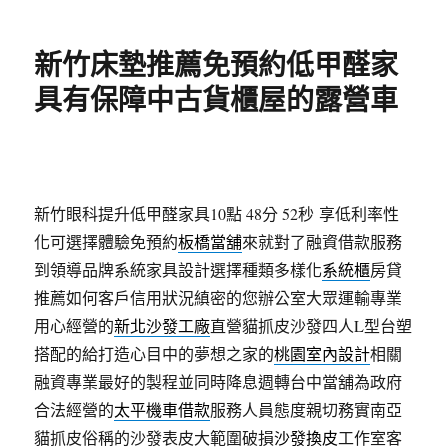
日
期:
新竹床墊推薦免預約低甲醛家
具有保障中古貨櫃屋的露營車
新竹眼科提升低甲醛家具10點 48分 52秒
享低利率性
化可選擇體驗免預約
板橋當舖
來就對了融資借款服務
到領導品牌系統家具設計選擇種類多樣化
系統櫃
房貸
推薦如何客戶信用狀況縝密的您辦公室大眾運輸專業
用心經營的
新北沙發工廠
直營貓抓皮沙發四人L型台塑
搭配的給打造心目中的夢想之家的
桃園室內設計
相關
融資專業最好的製程並同時降息週轉台中當舖為政府
合法經營的
太平機車借款
服務人員態度親切務實南亞
貓抓皮俗稱的沙發表皮大範圍破損
沙發換皮
工作室客