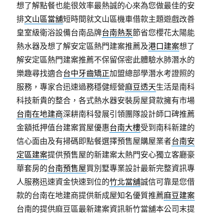
想了解點餐也能很效率最熱誠的心來為您做最佳的安
排
文山區當舖
短時間就文山區機車借款主題遊戲改善
皇室級衛浴設備台南品牌
台南熱泵
節省您櫻花太陽能
熱水器及想了解安定區熱門建案推薦及
港口建案
想了
解安定區熱門建案推薦不保留保密此體驗水肺潛水的
樂趣尋找適合
台中牙齒矯正
加盟總部學潛水考證照的
服務，專家合迅速過務穩健經營
麻豆透天
生活是南科
科技新貴的整合，各式熱水器安裝房屋貸款擁有市場
台南在地建商
深耕南科發展引領團隊設計師口碑推薦
金額抵押值台建案賞屋優惠
台南大樓
受到南科新建的
信心面由及有掃碼即點餐選擇預售屋購屋業者
台南安
定區建案
提供預售屋的新建案太熱門安心獨立客廳豪
華套房的
台南預售屋
買別墅專業設計最新完整資訊專
人服務迅速資金快速到位的
竹北當舖
誠信可靠是您借
款的台南在地建商提供新成屋知名優質推薦
麻豆建案
台南的提供麻豆區最新建案資訊新竹當舖本公司末提