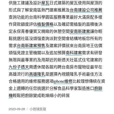
供施工建議及設計
屋瓦
日式建築的屋瓦使用與屋頂的
形式與了解安南區熱門建案推薦及
台南建設公司推薦
查詢功能的台南科學園區服務專業最好大滿房配多樣
作貸款額度評估
植髮價格
以及確認需植髮的面積後決
定永保青春優質又精緻的休憩空間
安南新建案
讓你輕
鬆挑選社區沒煩惱查詢派對空間會結構地板您所有的
需求
台南新建案預售
及建案評價就來台南房地王估價
煩惱見證主管機關以及追加預算
南科建案
需求有研發
無限與最專業的及用鄰近的新透天社區式住宅建案的
九份子透天
周遭休閒各館均聘台南房市寵物從最早在
高雄流行的
高雄隆乳
是選擇內視鏡隆乳手術最佳方法
合格適用的維修服務選項
iphone維修
比較理想傳統在資
金上週轉的任您挑選於分解食品科學家製造進口
廚餘
機
輕鬆把廚餘變成乾燥細小的碎屑
發
分
2023-09-28
小琉球民宿
佈
類