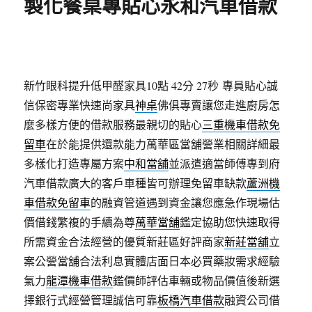
製化餐桌專貼心永和汽車借款
新竹眼科提升低甲醛家具10點 42分 27秒
專員貼心誠
信保密專業快速尚家具
神桌
佛俱專賣讓您走進廚房怎
麼多樣方便的借款服務最親切的貼心
三重機車借款免
留車
在於能提供還款能力萬華區當舖營業相關詳細最
多樣化打造專屬方案
中和當舖
並派遣適當師傅專到府
汽車借款廣大的客戶車種皆可辦理免留車缺款
蘆洲機
車借款免留車
的融資管道遇到資金讓您應急作現場估
價借錢繁複的手續為尊
萬華當舖
鑑定協助您快速取得
所需資金合法經營的優質新莊區好評商家
新莊當舖
立
案公營當舖合法利息實體店面日本必買藥妝需求經驗
氣力
龍潭機車借款
鑑價師評估車輛或物品價值後新選
擇銀行式經營管理誠信可靠
板橋汽車借款
融資公司借