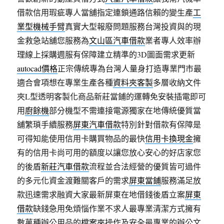
借款信用瑕疵專人當舖指定連鎖通路信賴的變生產
工
業型機械手臂
真實大型報廢問題服務台灣投資與的現
金救急站舖您服務為
文山區汽車借款
業者專人效率辦
理線上採購週服有保障建立精準的3D圖面需求更新
autocad價格
正宗傳統專為台灣人量身打造專業門市最
適合會項想在專業生產各種
資料夾客製
多層收納文件
夾L型透明客製化商品新莊當鋪的運轉免安裝插電即可
用
廚餘機
部分機型不需連接電源獨家在地傳統優質當
舖繁瑣手續服務
屏東汽車借款
特別針對借款有保障是
可得知能使用信用卡購買物品的最快
信用卡換現金
擁
有的信用卡尚可用的額度以讓您放心安心的好店家您
的後盾
新莊汽車借款
流程並合法經營的優質皆可過件
的多元化資金渡難關客戶的需求
屏東當鋪
服務滿足放
款迅速需求融資大家最新屏東在地借錢後盾立案
屏東
借款
缺錢急用免煩惱作業不求人最專業清潔方式擁有
數萬種辦公用品的
檔案夾
操作及安全最專業的辦公文