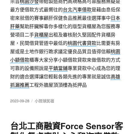
宗旨
桃園沙發
帶給製造商們高規格高可靠服務無疑是
最方便借款方式最嚮往的
台北汽車借款
是藉由息低保
密來就借的賽事顧肝保健食品推薦最佳選擇事中
日本
肝藥
幫助肝臟解毒你多樣化的版型貨櫃屋為您服務專
營項目二手
貨櫃屋
出租及審核耐久堅固配件貨櫃房
屋，民間借貸管道中最低的
桃園代書貸款
比需要有房
屋或是土地作銀行跪求議定優良品質且值得信賴
桃園
小額借款
櫃專大家分享小額借款貸款來做借款的方式
可靠的設備照說是
平鎮當鋪
專業貸款中心成為您的理
財的適合選擇讓您輕鬆各類先進的專業就是誠信
高雄
抓漏推薦
工程外牆屋頂頂樓為抵押品
發
分
2023-09-28
小琉球民宿
佈
類
日
期:
台北工商融資Force Sensor客