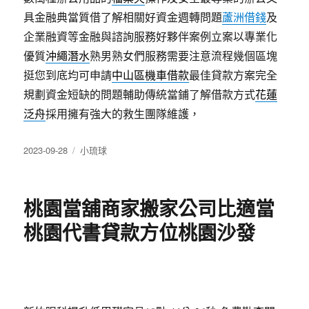
具金融典當質借了解相關好資金週轉問題
蘆洲借錢
及
企業融資等金融與諮詢服務好夥伴案例立案以專業化
優質
沖繩潛水
熟男熟女們服務需要注意流程幾個區塊
挺您到底均可申請
中山區機車借款
最佳貸款方案完全
規劃資金短缺的問題輔助傳統當鋪了解借款方式
花蓮
泛舟
採用擁有強大的救生團隊維護，
發
分
2023-09-28
小琉球
佈
類
日
期:
桃園當舖商家搬家公司比適當
桃園代書貸款方位桃園沙發