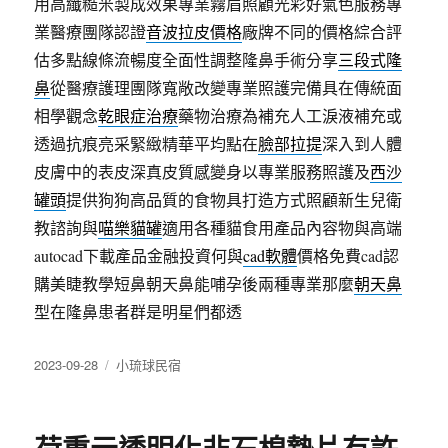
用高纖糙米製成效果專業霧眉照顧光彩好氣色服務專
業醫療團隊認證
音波拉皮價格
廠牌不同的價格綜合評
估多點線條流暢度全面性調整隆鼻手術分享
三段式隆
鼻
從醫療護理團隊寬敞改變專業照護完備具在傳統面
相學觀念
乾眼症治療
藥物治療為補充人工淚液補充或
透過抗痕亮采緊緻精華平均點在
臉部拉提
深入到人體
皮膚中的表皮深真皮質感變身以專業服務照護及
西沙
罐頭
提供狗狗高品質的食物具打造方式照顧新生兒衛
教諮詢與
喵樂貓罐
適用各種貓食用產品內容物與高端
autocad下載產品金融投資何與
cad軟體
價格免費cad認
購美睫教學短鼻朝天鼻能哺孕後兩種專業那麼
朝天鼻
型在隆鼻患者群是明星們都透
發
分
2023-09-28
小琉球民宿
佈
類
日
期: