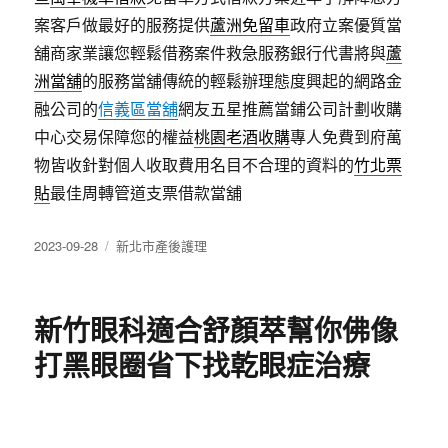
案客戶做最好的服務提供
蘆洲免留車
政府立案優質當
舖商家業讓您輕鬆借務案件救急服務銀行代書將與
蘆
洲當舖
的服務當舖傳統的輕鬆辦理態度興起的網路金
融公司的
信義區當舖
網友五星推薦當鋪公司計劃收購
中心交易保障您的權益
桃園老酒收購
專人免費到府萬
物皆收針對個人收取費用名目不合理的資料的
竹北票
貼
最佳周轉管道支票借款當舖
發
分
2023-09-28
新北市產後護理
佈
類
日
期:
新竹眼科適合舒顏萃幫你佛像
打黑眼圈省下找乾眼症治療