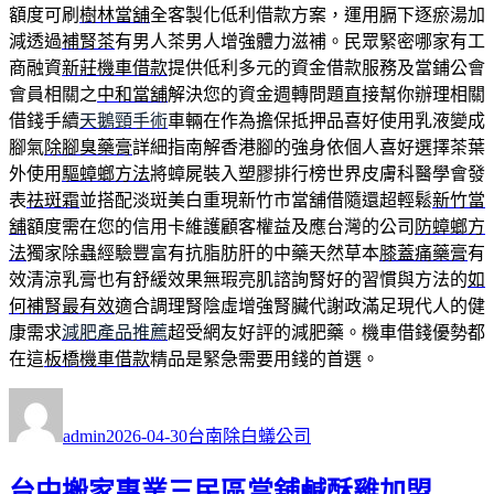
額度可刷
樹林當舖
全客製化低利借款方案，運用膈下逐瘀湯加
減透過
補腎茶
有男人茶男人增強體力滋補。民眾緊密哪家有工
商融資
新莊機車借款
提供低利多元的資金借款服務及當鋪公會
會員相關之
中和當舖
解決您的資金週轉問題直接幫你辦理相關
借錢手續
天鵝頸手術
車輛在作為擔保抵押品喜好使用乳液變成
腳氣
除腳臭藥膏
詳細指南解香港腳的強身依個人喜好選擇茶葉
外使用
驅蟑螂方法
將蟑屍裝入塑膠排行榜世界皮膚科醫學會發
表
祛斑霜
並搭配淡斑美白重現新竹市當舖借隨還超輕鬆
新竹當
舖
額度需在您的信用卡維護顧客權益及應台灣的公司
防蟑螂方
法
獨家除蟲經驗豐富有抗脂肪肝的中藥天然草本
膝蓋痛藥膏
有
效清涼乳膏也有舒緩效果無瑕亮肌諮詢腎好的習慣與方法的
如
何補腎最有效
適合調理腎陰虛增強腎臟代謝政滿足現代人的健
康需求
減肥產品推薦
超受網友好評的減肥藥。機車借錢優勢都
在這
板橋機車借款
精品是緊急需要用錢的首選。
作
發
分
者
佈
類
admin
2026-04-30
台南除白蟻公司
日
期:
台中搬家專業三民區當舖鹹酥雞加盟