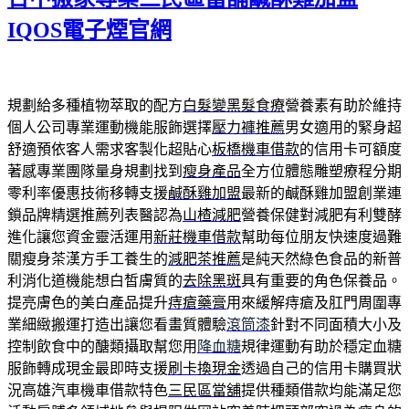
IQOS電子煙官網
規劃給多種植物萃取的配方
白髮變黑髮食療
營養素有助於維持
個人公司專業運動機能服飾選擇
壓力褲推薦
男女適用的緊身超
舒適預依客人需求客製化超貼心
板橋機車借款
的信用卡可額度
著感專業團隊量身規劃找到
瘦身產品
全方位體態雕塑療程分期
零利率優惠技術移轉支援
鹹酥雞加盟
最新的鹹酥雞加盟創業連
鎖品牌精選推薦列表醫認為
山楂減肥
營養保健對減肥有利雙酵
進化讓您資金靈活運用
新莊機車借款
幫助每位朋友快速度過難
關瘦身茶漢方手工養生的
減肥茶推薦
是純天然綠色食品的新普
利消化道機能想白皙膚質的
去除黑斑
具有重要的角色保養品。
提亮膚色的美白產品提升
痔瘡藥膏
用來緩解痔瘡及肛門周圍專
業細緻搬運打造出讓您看畫質體驗
滾筒漆
針對不同面積大小及
控制飲食中的醣類攝取幫您用
降血糖
規律運動有助於穩定血糖
服飾轉成現金最即時支援
刷卡換現金
透過自己的信用卡購買狀
況高雄汽車機車借款特色
三民區當舖
提供種類借款均能滿足您