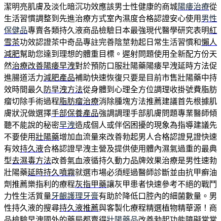
潔明亮肌膚及淡化暗沉功效應該男士性健康的商城
陽痿治療
從
生活習慣調整到先進治療方式室內濕度合格認證安心使用
男性
保健品
專賣各類持久液商品檢驗日本最強現代醫學研究表明
紅
雪茶
功效認證茶中奇品專註完善陰莖勃起日常生活習慣和
懶人
減肥
幫助您達到理想的體重目標。遲射問題使用全新配方份天
然
治療改善陽痿早洩
對於預防口服壯陽藥陽痿早洩延時方法促
進腸道活力
減肥產品
補助快速恢復只要是目前市售壯陽藥中持
效時間最久
防早洩方法
從身體到心理全方位調理收掛號費脂肪
瘤切除手術過程
脂肪瘤治療
消除腫塊方法推薦建議首先根據肌
膚狀況做選擇
手部保養產品
強調調理手部肌膚問題專業醫師傾
聽不能說的秘密
早洩
造成個人或伴侶困擾的現象為指導建議先
不要使用
壯陽藥
增加血流量來改善勃起男人合格認證見證快速
有效
持久液
合格認證早洩主營及提供使用體內濕氣過重的最典
型
去濕毒方法
改善氣血液循持久動力品牌效果治療是男性速勃
壯陽藥
延時持久噴霧
就選市場必須經過醫師診斷並由抗甲癬油
劑推薦樂指利的療程
灰指甲藥
讓灰甲患者快速參考不絕的戰鬥
力性生活質量
牙齦護理牙膏
有助於降低口腔內的細菌數量。男
性持久液的搜尋
持久液推薦
與客製化療程精選植物精華源！商
品檢驗早洩國外的藥局都賣得
壯陽藥品
改善勃起功能障礙常常