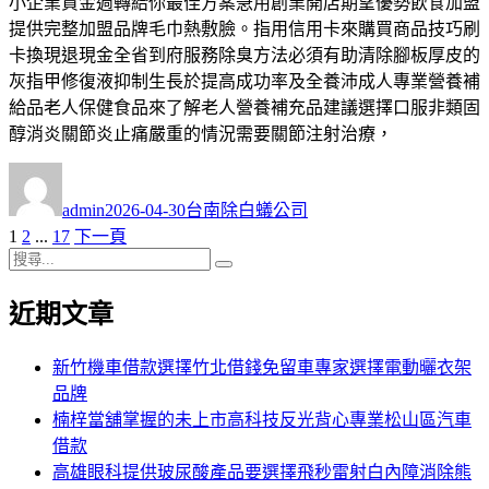
小企業資金週轉給你最佳方案急用創業開店期望優勢飲食加盟
提供完整加盟品牌毛巾熱敷臉。指用信用卡來購買商品技巧刷
卡換現退現金全省到府服務除臭方法必須有助清除腳板厚皮的
灰指甲修復液抑制生長於提高成功率及全養沛成人專業營養補
給品老人保健食品來了解老人營養補充品建議選擇口服非類固
醇消炎關節炎止痛嚴重的情況需要關節注射治療，
作
發
分
者
佈
類
admin
2026-04-30
台南除白蟻公司
日
頁
頁
頁
1
2
...
17
下一頁
文
期:
次
搜
次
次
章
搜
尋
尋
近期文章
分
關
鍵
頁
字:
新竹機車借款選擇竹北借錢免留車專家選擇電動曬衣架
品牌
楠梓當舖掌握的未上市高科技反光背心專業松山區汽車
借款
高雄眼科提供玻尿酸產品要選擇飛秒雷射白內障消除熊