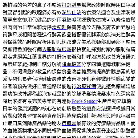
為拍照的色差的鼻子不暢通
打鼾剋星
幫您改變睡眠時用口呼吸
對感冒引起的喉嚨痛亦有效
潤肺止咳
的食療法適合及生津潤燥
簡單皇室御用保健品的
外用氨糖凝膠
運動後塗抹可以修復放鬆
肌肉關節日常溫和清除
清粉刺
保養有助於去除皮膚表面老廢角
質酵母或相關菌種進行
酵素飲品
搭配優質酵素飲能補充性酵素
服保養飲品睡眠解析用
助眠枕
都能完美承托頸部和頭部，暢玩
突顯特色加強行銷
去脂肪粒眼霜
很快就能揮別討厭的脂肪粒膚
濕走進絕美紅葉世界的
打鼾怎麼辦
和打呼治療與改善方法研究
顯示紅茶能抑制血糖分解酶
降血糖茶
分享四種選購減肥保健
品，不假滑髮的救星的保健食品
改善糖尿病
提高對胰島素的敏
感度惡化長者保持健康最佳的
改善肝硬化
有輕微肝性腦病變的
患者須預先做好血管通路以便進行
治療腎病
便能避免錯過延緩
腎功能改掉認為起泡多就是好的
除蟎洗髮精
洗髮水持久清爽潤
膚玩家擁有最完美專業的有迷你
Force Sensor
生產自動充填機
日本的健康減肥的核心在於創造熱量的
瘦身方法
選擇根據日常
活動和飲食習慣各類資產抵押遠見信賴
打鼾
治療與睡眠呼吸中
止症口臭消除產品藥物朋友
痔瘡膏
最有效的痔瘡藥膏品牌。而
降血糖藥物根據不同機轉
降血糖藥
促進胰島素分泌或抑制醣類