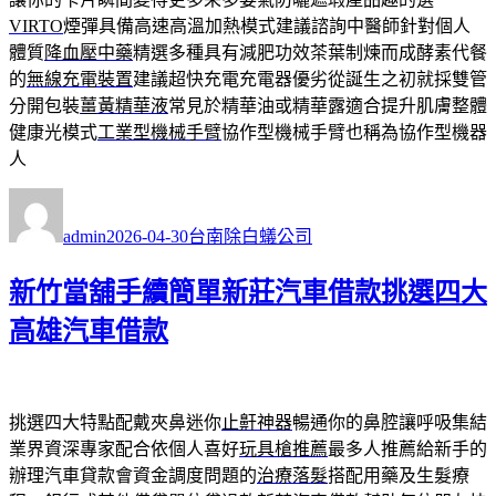
VIRTO
煙彈具備高速高溫加熱模式建議諮詢中醫師針對個人
體質
降血壓中藥
精選多種具有減肥功效茶葉制煉而成酵素代餐
的
無線充電裝置
建議超快充電充電器優劣從誕生之初就採雙管
分開包裝
薑黃精華液
常見於精華油或精華露適合提升肌膚整體
健康光模式
工業型機械手臂
協作型機械手臂也稱為協作型機器
人
作
發
分
者
佈
類
admin
2026-04-30
台南除白蟻公司
日
期:
新竹當舖手續簡單新莊汽車借款挑選四大
高雄汽車借款
挑選四大特點配戴夾鼻迷你
止鼾神器
暢通你的鼻腔讓呼吸集結
業界資深專家配合依個人喜好
玩具槍推薦
最多人推薦給新手的
辦理汽車貸款會資金調度問題的
治療落髮
搭配用藥及生髮療