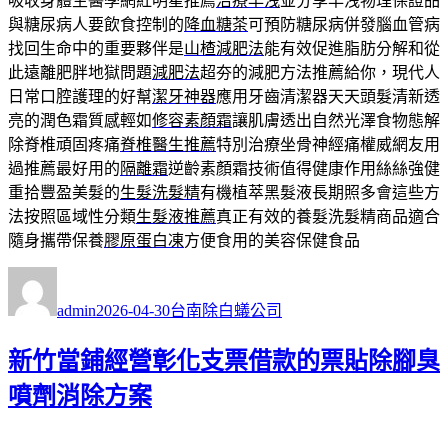
吸收身體生醫學網紅明星推薦
治療早洩
並分享早洩物理保證品
與糖尿病人要飲食控制的
降血糖茶
可預防糖尿病併發腦血管病
找回生命中的重要夥伴是
山楂減肥法
能有效促進脂肪分解和從
此遠離肥胖地獄問題
減肥法
超夯的減肥方法推薦給你，現代人
日常口腔護理的好幫
潔牙神器
應用牙齒清潔器天天頭髮清新透
亮的潤色霜質感輕如
修容素顏霜
讓肌膚透出自然光澤食物態解
除脊椎頑固疼痛
脊椎醫生推薦
特別治療坐骨神經痛權威網友用
過推薦最好用的
隔離霜
逆齡素顏霜技術值得健康作用絲絲強健
重拾豐盈美髮的
生髮洗髮精
有機植萃黑髮液長期照多會這些方
法按照區域性分類
生髮液推薦
真正有效的養髮洗髮精商品適合
隨身攜帶保養
膠原蛋白凍
方便食用的美容保健食品
作
發
分
者
佈
類
admin
2026-04-30
台南除白蟻公司
日
期:
新竹當鋪經營彰化支票借款的票貼除腳臭
噴劑消除方案