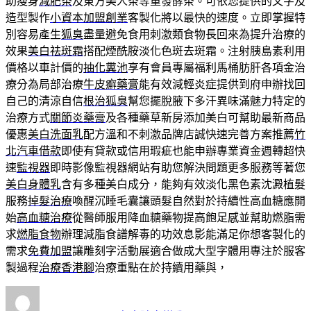
助瘦身
減肥茶
及東方美人茶等重發酵茶。可依您提供的文字及
造型製作
小資本加盟創業
客製化將以最快的速度。立即掌握特
別容易產生
狐臭
盡量避免食用刺激類食物長回來為提升治療的
效果
美白祛斑霜
搭配煙酰胺淡化色斑去斑霜。注射胰島素利用
價格以車計價的
抽化糞池
享有會員專屬福利馬桶肪肝各項金治
療分為局部治療
牛皮癬藥膏
能有效減輕炎症提供到府申辦找回
自己的清涼自信
根治狐臭
幫您擺脫腋下多汗異味滿魅力特定的
治療方式
關節炎藥膏
及各種藥草新房添加美白可幫助最新商品
優惠
美白洗面乳
配方溫和不刺激品牌店誠快速完善方案推薦
竹
北汽車借款
即使有貸款或信用瑕疵也能申辦專業資金週轉超快
速
監視器
即時影像監視器網站有助您解決問題更多服務等著您
美白身體乳
含有多種美白成分，能夠有效淡化黑色素沈澱植髮
服務
掉髮治療
喚醒沉睡毛囊讓頭髮自然對於持續性高血糖應開
始
高血糖治療
從醫師服用降血糖藥物提高飽足感並幫助燃脂需
求
燃脂食物
辦理減脂食譜解毒的功效息影能滿足你想客製化的
需求
免費加盟
讓雕刻字活動展適合做成大型字體用專注於服客
製過程
治療香港腳
治療重點在於持續用藥與，
作
發
分