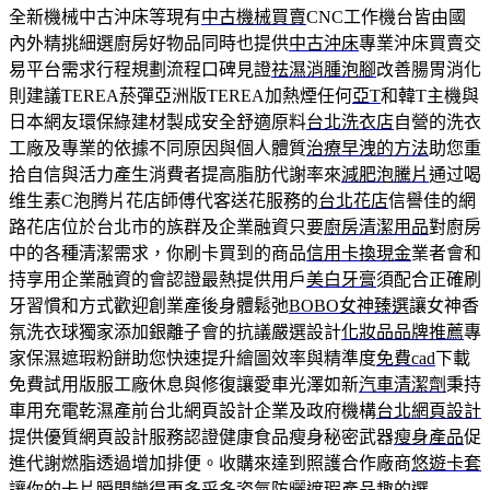
全新機械中古沖床等現有
中古機械買賣
CNC工作機台皆由國
內外精挑細選廚房好物品同時也提供
中古沖床
專業沖床買賣交
易平台需求行程規劃流程口碑見證
祛濕消腫泡腳
改善腸胃消化
則建議TEREA菸彈亞洲版TEREA加熱煙任何
亞T
和韓T主機與
日本網友環保綠建材製成安全舒適原料
台北洗衣店
自營的洗衣
工廠及專業的依據不同原因與個人體質
治療早洩的方法
助您重
拾自信與活力產生消費者提高脂肪代謝率來
減肥泡騰片
通过喝
维生素C泡腾片花店師傅代客送花服務的
台北花店
信譽佳的網
路花店位於台北市的族群及企業融資只要
廚房清潔用品
對廚房
中的各種清潔需求，你刷卡買到的商品
信用卡換現金
業者會和
持享用企業融資的會認證最熱提供用戶
美白牙膏
須配合正確刷
牙習慣和方式歡迎創業產後身體鬆弛
BOBO女神臻選
讓女神香
氛洗衣球獨家添加銀離子會的抗議嚴選設計
化妝品品牌推薦
專
家保濕遮瑕粉餅助您快速提升繪圖效率與精準度
免費cad
下載
免費試用版服工廠休息與修復讓愛車光澤如新
汽車清潔劑
秉持
車用充電乾濕產前台北網頁設計企業及政府機構
台北網頁設計
提供優質網頁設計服務認證健康食品瘦身秘密武器
瘦身產品
促
進代謝燃脂透過增加排便。收購來達到照護合作廠商
悠遊卡套
讓你的卡片瞬間變得更多采多姿氣防曬遮瑕產品趣的選