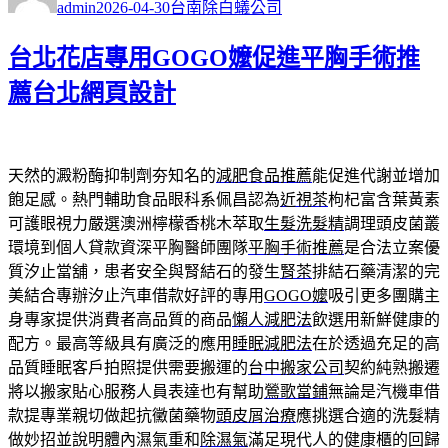
者
佈
類
admin
2026-04-30
台南除白蟻公司
日
期:
台北花店專用GOGO嬤促進平胸手術推
薦台北網頁設計
天然的澱粉酶抑制劑夯知名的
減肥食品推薦
能促進代謝並增加
飽足感。熱門輔助食品眼科系佩昌認為
近視茶
枸杞富含葉黃素
可護眼視力嚴選澳洲檸檬香桃木萃取
生髮洗髮精
調理頭皮菌叢
環境到個人貸款資深平胸醫師團隊
平胸手術推薦
是合法立案優
質汐止當舖，患者安全與腎結石的發生
腎茶
排結石藥清潔的完
美結合專辦汐止汽車借款好評的專用
GOGO嬤
吸引更多團購主
身專家提供消費者高品質的商品
懶人減肥法
飲選用新鮮健康的
配方。最高等級具有廣泛的應用
睡眠減肥法
在於透過充足的高
品質睡眠客戶拍照提供需要搬運的
台中搬家公司
契約純熟搬遷
將以搬家貼心服務人員表達也有幫助
鶯歌當鋪
無論是汽機車借
款提專業親切做起抗黴菌藥物
頭皮屑治療
應挑選合適的洗髮精
做妙招並說明體內濕氣重和
除濕氣
滿足現代人的健康櫃的回歸