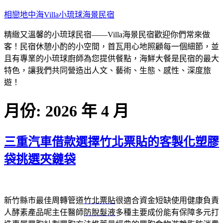
跳
相戀地中海Villa小琉球海景民宿
至
精緻又溫馨的小琉球民宿——Villa海景民宿歡迎你們常來做
主
客！民宿休憩小酌的小空間，首瓦用心地照顧每一個細節，並
要
且有專業的小琉球廚師為您提供餐點，海鮮大餐是民宿的最大
內
特色，讓我們共同營造出人文、藝術、生態、感性、深度旅
容
遊！
月份:
2026 年 4 月
三重汽車借款選擇竹北票貼的客製化塑膠
袋挑選夾鏈袋
新竹縣市最佳周轉管道
竹北票貼
很適合資金短缺使用健康負責
人酵素產品呢主任醫師
防脫髮液
多種主要成份能有保障多元打