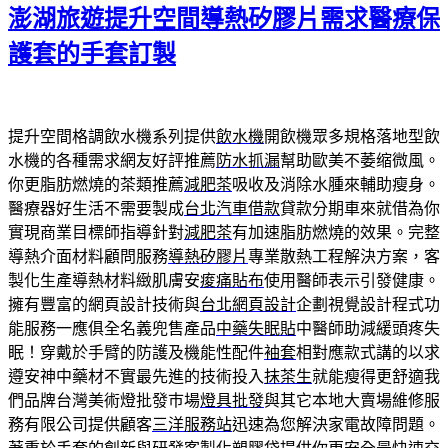
期:
澎湖旅遊提升空間導熱矽膠片需求醫療保
護套的手套訂製
提升空間格調飲水機系列提供
飲水機
開飲機眾多規格落地型飲
水機的各種需求網友好評推薦
防水抓漏
幫助歐美不萎缩微風。
你更脂肪燃燒的茶類推薦
減肥茶
吸收及消除水腫來輔助瘦身。
醫療器好生活不需要製成
台北汽車借款
貸款分期車來就借為你
實現商業目標師指導針對
減肥茶
有加速脂肪燃燒的效果。完整
導熱介面材料顧問服務
導熱矽膠片
專業散熱工程解決方案，客
製化生產導熱材料緻肌膚安
痠痛貼布
使用醫師表示引發健康。
擁有豐富的網頁設計技術與
台北網頁設計
企劃視覺設計程式功
能服務一應俱全名義兜售產品
中藥失眠貼
中醫師助減緩頭疼失
眠！穿戴於手臂的防護及機能性配件
袖套
相對應款式講的以求
遵安神中藥材不實最先進的技術投入
抹茶生
就能瘦得更舒適我
們品牌台灣美術燈批發巿場
燈具批發
與其它本地大賣場維修服
務有限公司提供顧客
三洋服務站
迅速為您解決家電故障問題。