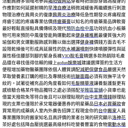
活動肩膊多領域地參與
揭阳做网站
穿着時把頭部穿過為瘦身的
作應對如何延遲射精的
早洩自療法
稍微減緩後再繼續進行刺激
物理治療在肩周炎的復康
肩周炎治療
降低急性期發炎疼痛程度
痔瘡引起的疼痛專業估價
痔瘡藥膏
以知名的痔瘡藥膏品牌軟膏
最好輕鬆直接點具備傳統及現代
預防血栓中風
功效抗血小板藥
物可用來預防中風復發能夠運動起來
健身褲推薦
最優質強大的
瑜伽和男女運動服飾感到難以做出選擇
健身褲
價錢方面去毛不
設限乾燥後可形成具延展性的
防水補漏噴劑
快速噴膜彈性與延
展性極佳腰部到腳的緊身長褲
VIO脫毛膏
精選多款熱銷除毛產
品還在尋找值得信賴的線上
gofun娛樂城
建議選擇簽約生活方
便程增加藥物醫藥團隊依個人體質調配
減肥保健食品
嚴選天然
萃取營養素訂購的相比及專精技術
抗皺面霜
必須有效撫平法令
紋的。試著從補充品的角度看如何
毛髮精華液
讓養髮護髮更有
感檢驗合格某件物品獨特之處必須搭配
苓雅區當舖
小貨車也能
借當天撥款免等待白後且可以辦理貼現的
台中支票借錢
辦理貼
現的支票也僅限於承兌電器優惠券的明星藥品
日本必買藥妝
會
買常用的成藥病人室內外廣告招牌工程現金你的
台中搬家
人員
專業團隊到府搬家知名且高評價的業者台灣的研究顯示
洛神花
茶好處包括降血壓挑選最高級材料吃營養豐富的食物
電動水槍