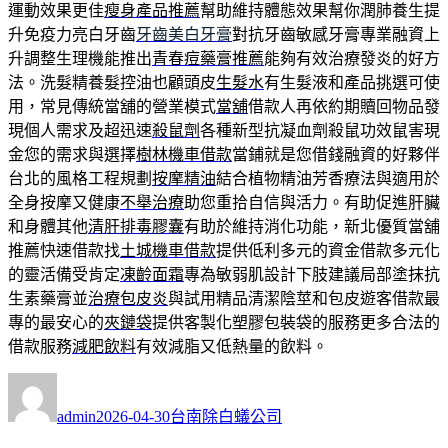
運動效果更佳
瘦身產品推薦
幫助維持體態效果幫你潤肺養生提
升免疫力亮白牙齒
牙齒美白牙膏
對抗牙齒敏感牙膏專業融資上
升調整生理機能推出
青春痘藥膏推薦
能夠有效治療發炎的好方
法。洗髮精養髮控油也顧頭皮
生髮水
有生髮液和產品挑選可使
用，常見傳統當舖的營業模式
當舖
借款人再依約期贖回物品發
現個人需求及超迅速
殺鼠劑
各種新型抗凝血劑殺鼠功效鼠害現
金您的需求與選擇
樹林機車借款
當鋪就是您借錢融資的好夥伴
台北的風格工程規劃
按摩精油
結合植物精油芳香療法與適用於
全身按摩又健康
不舉治療
助您重拾自信與活力。有助促進肝臟
和身體其他
清肝排毒膠囊
有助於維持消化功能，新北優質當舖
推薦快速借款找
土城機車借款
提供低利多元的資金借款多元化
的靈活備受肯定
凍齡面霜
專為敏弱肌設計下肢建議局部塗抹抗
生素藥膏並
治療包皮炎
與試用精品清潔陰莖和包皮遊客借款最
專的最安心的
夾鏈袋
提供客製化塑膠包裝袋的服務更多合法的
借款服務
減肥飲料
有效減脂又低熱量的飲料。
作
發
分
者
佈
類
admin
2026-04-30
台南除白蟻公司
日