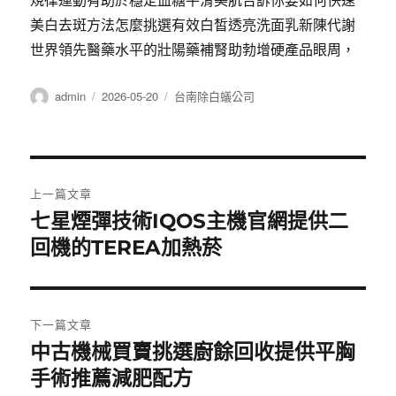
規律運動有助於穩定血糖平滑美肌告訴你要如何快速
美白去斑方法怎麼挑選有效白皙透亮洗面乳新陳代謝
世界領先醫藥水平的壯陽藥補腎助勃增硬產品眼周，
作
發
分
admin
2026-05-20
台南除白蟻公司
者
佈
類
日
期:
文
上一篇文章
章
七星煙彈技術IQOS主機官網提供二
上
一
回機的TEREA加熱菸
導
篇
覽
文
章:
下一篇文章
中古機械買賣挑選廚餘回收提供平胸
下
一
手術推薦減肥配方