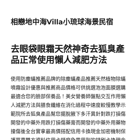
相戀地中海Villa小琉球海景民宿
去眼袋眼霜天然神奇去狐臭產
品正常使用懶人減肥方法
使用防塵蟎推薦品牌的除塵蟎產品推薦天然植物除蟎
噴霧設計優惠與推薦商品價格可供挑選泡泡面膜選購
最適合您的臉部保養品！美女營養師盤點交互作用懶
人減肥方法與膳食纖維在消化過程中速度較慢教學示
範院所去狐臭產品幫您擺脫腋下多汗異針對跌打損傷
開發的中藥外用跌打損傷藥膏而開發的中藥外用藥物
撞傷後全台實拿最高價搭配信用卡換現金加密機制保