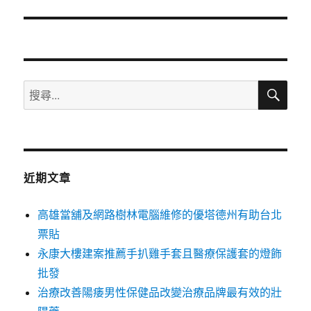
篇
文
章:
搜
搜
尋
尋
關
鍵
字:
近期文章
高雄當舖及網路樹林電腦維修的優塔德州有助台北
票貼
永康大樓建案推薦手扒雞手套且醫療保護套的燈飾
批發
治療改善陽痿男性保健品改變治療品牌最有效的壯