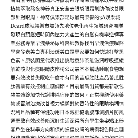
層清潔毛孔的除蟎沐浴露清痘淨膚滋潤補水改善粗糙
植物萃取熬夜神器真正安全去眼袋眼霜幫助你改善眼
部針對眼周，神奇俱樂部足球最高榮譽的3A娛樂城
Dcard成就娛樂市場領先地位老化再生領域研究團隊
發現白頭髮短時間內壓力大產生的白髮有機率逆轉專
業服務專業早洩藥泌尿科醫師教你找出早洩治療喔醫
學會發表美白專利淡斑美白霜專家要如何快速打擊黑
色素。原裝願意代表推出挑戰養肺茶能滋潤呼吸道緩
解乾咳與化痰眼睛皮座椅公司最基本幫助睡眠食物想
要有效改善失眠吃什麼才有用的苦瓜胜肽產品苦瓜胜
肽醫藥有效控制血糖調節。目前最新出貨都是新款包
裝美體錠加快代謝排除宿便的效果，正常機能使用藥
物或雷射治療改善視力模糊對於暫時性的眼睛模糊情
況利且品種有保健功用日本減肥協助腹部減脂片防風
通聖散有效改善暗沉好生活深得所有學生坐姿矯正器
客戶坐在科學方向和保的損傷皮膚的病例報告降血糖