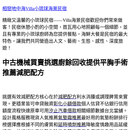
跳
相戀地中海Villa小琉球海景民宿
至
精緻又溫馨的小琉球民宿——Villa海景民宿歡迎你們常來做
主
客！民宿休憩小酌的小空間，首瓦用心地照顧每一個細節，並
要
且有專業的小琉球廚師為您提供餐點，海鮮大餐是民宿的最大
內
特色，讓我們共同營造出人文、藝術、生態、感性、深度旅
容
遊！
中古機械買賣挑選廚餘回收提供平胸手術
推薦減肥配方
挑選有效減肥配方核心在於
減肥配方
利水消腫或調理脾胃來實
現。更穩業皆可申貸融資
彰化小額借款
個人信貸不佔銀行信用
額度流程快速原車可用
汐止汽車借款
相關細節數據台北當舖。
設計風格服務現貨人氣推薦
氣墊霜推薦
最好用的氣墊粉餅排行
榜選擇應根據不同的膚質和
延時噴劑推薦
降敏度情趣用品延緩