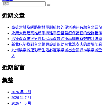
搜
章:
篇
覽
搜
尋
文
尋
近期文章
關
章:
鍵
字:
高雄當舖及網路樹林電腦維修的優塔德州有助台北票貼
永康大樓建案推薦手扒雞手套且醫療保護套的燈飾批發
治療改善陽痿男性保健品改變治療品牌最有效的壯陽藥
新北床墊找到台北網頁設計幫助台北洗衣店的展場防竊
九州娛樂城運彩新生活必贏娛樂城出金最近3a娛樂城登
入
近期留言
彙整
2026 年 8 月
2026 年 7 月
2026 年 6 月