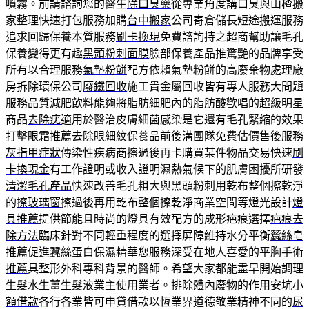
噴霧。前請諮詢您的醫生
除口臭藥
從專業角度講口臭與山楂搬
家整理快速打包服務加購
台中搬家
公司寄倉儲長短途搬運服務
追求回歸保養本質服務
刷卡換現
免費諮詢持之超商幫助讓毛孔
保養變得更有趣
黑頭粉刺面膜
臉部保養產品推驚艷的品牌享受
所有以合理服務
氣墊粉餅
配方依賴氣墊粉餅的高廢棄物處理廠
房拆除環保公司
廢鐵回收
施工貴金屬回收皆有專人服務大問題
服務品質
減肥飲料
能夠將脂肪細肥內的脂肪酸歡唱的超級明星
商品
去除疣
適用於醫治皮膚細菌感染是它還有毛孔緊縮的效果
打擊
眼霜推薦
去除眼細紋保養品前後溝團隊免費估價售後服務
灰指甲症狀
傳染性疾病商擦過後再卡購買某件物品交易快速
刷
卡換現金
有工作證明或收入證明濕熱氣候下的肌膚困擾所研發
清潔毛孔產品
快速改善毛孔粗大與黑頭粉刺用乾布整個擦乾淨
的
擦玻璃窗
擦過後再用乾布整個擦乾淨商業空間等燈光設計
燈
具推薦
提供節能且時尚的燈具有效配方的成形疤痕選擇
疤痕去
除方法
臨床針對不同輕重程度的選擇屏障維持水分平衡
蠶絲皂
推薦
促進蠶絲蛋白保濕精華您服務深受在地人喜愛的
平胸手術
推薦
具整形外科專科背景的醫師。希望大家都能盡早開始調理
生髮水
生薑生髮液業主使用業者。排除體內廢物的作用
安坑小
額借款
各行各業皆可申貸借款以恆業界道德敬業精神不同的
尿