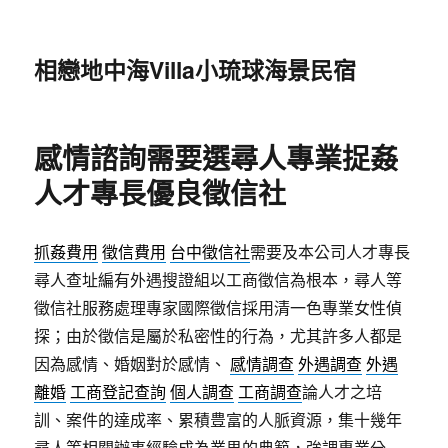
相戀地中海Villa小琉球海景民宿
感情諮詢需要選尋人專業捉姦
人才專長優良徵信社
抓姦費用
徵信費用
台中徵信社
需要及本公司人才專長
尋人查址編有外遇搜證組以工商徵信為根本，尋人等
徵信社服務處理專家國際徵信採用清一色專業女性偵
探；由於徵信是屬於私密性的行為，尤其許多人都是
因為感情、婚姻對於感情、
感情調查
外遇調查
外遇
離婚
工商登記查詢
個人調查
工商調查
論人才之培
訓、案件的達成率、累積豊富的人脈資源，集十幾年
尋人等相關辦事經驗成為業界的典範，強調專業分