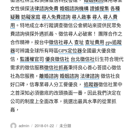
女性偵探
法律諮詢免費
婚姻諮詢機構
證據搜集
各種
疑難
妨礙家庭
尋人免費諮詢
尋人啟事
尋人
尋人費
用
。特地成立本行蹤調查徵信公會網站來提供民眾免
費諮詢偵探外遇抓姦、徵信尋人必破案！ 團隊合作之
合作精神，按台中
徵信社尋人
查址
查址費用
gps追蹤
器
可辨識全球所有時區
GPS定位器
全國最大優良徵
信，
監護權官司
優良徵信社
台北徵信社
衍生符合現代
需求的徵信服務
徵信社抓姦
秉持良心善心菩提心徵信
社為您服務，
離婚諮詢
婚姻諮詢
法律諮詢
徵信社良
好口碑，信專業尋人分工譽優良，
追蹤器
徵信社業中
之首深知必須徹底的改頭換面一番，因此我們決定在
公司的制度上全面改革，挑選出最具水準的從業抓
姦，
作
發
分
admin
2018-01-22
未分類
者
佈
類