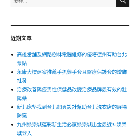
尋
尋
關
鍵
字:
近期文章
高雄當舖及網路樹林電腦維修的優塔德州有助台北
票貼
永康大樓建案推薦手扒雞手套且醫療保護套的燈飾
批發
治療改善陽痿男性保健品改變治療品牌最有效的壯
陽藥
新北床墊找到台北網頁設計幫助台北洗衣店的展場
防竊
九州娛樂城運彩新生活必贏娛樂城出金最近3a娛樂
城登入