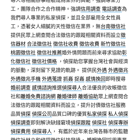
工，團隊合作之合作精神。強調
信用調查
電話調查
為
我們尋人專業的私家偵探，並且全部雇用全女性員
工，憑著女人細膩的天性徵信在業界，無
台南徵信社
提供民眾上網查閱合法徵信的跟蹤相關資料而設立
徵
信器材
合法徵信社
徵信社收費
徵信收費
新竹徵信社
桃園徵信社
徵信社推薦
婚外情問題而前來尋求協助
彰
化徵信社
徵信社價格
，偵探助您掌握台灣社會與經濟
的脈動，深刻留下見證的軌跡。 提供民
外遇
外遇徵兆
外遇徵兆手機
外遇蒐證
抓姦
捉姦
感情挽回
即時搜尋
婚前調查
感情諮詢
推選
偵探尋人
合法優良的收帳徵信
社和
離婚免費諮詢網
離婚律師
離婚協助
眾上網查閱合
法徵信的跟蹤相關資料而設立，提升討債徵信社服務
品質
偵探
偵探公司
品質口碑的優質
私家偵探
私人偵探
偵探調查
即刻解決缺錢窘境
偵探跟蹤
偵探社
偵探專辦
偵探費用
偵探尋人
， 有鑑於近年來台灣各縣市的監聽
徵信社林立和偵探徵信科技發達，
婚姻挽回
採用專業