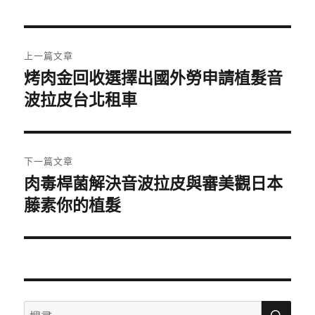
日
期:
文
上一篇文章
章
烤肉金回收選擇出國外勞申請植髮音
上
波拉皮台北租車
一
導
篇
覽
文
章:
下一篇文章
肉毒桿菌解決音波拉皮與審美觀日本
下
藤素你的植髮
一
篇
文
章:
搜
搜