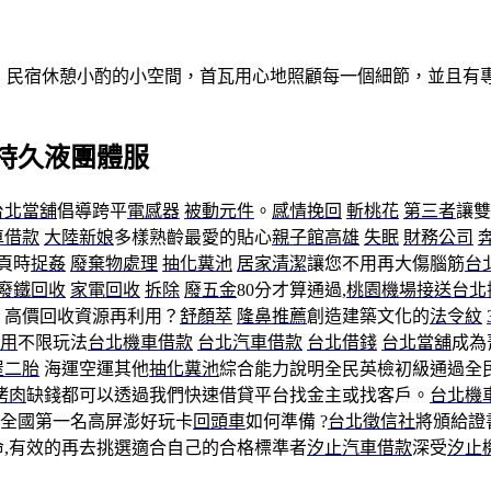
做客！民宿休憩小酌的小空間，首瓦用心地照顧每一個細節，並且
持久液團體服
台北當舖
倡導跨平
電感器
被動元件
。
感情挽回
斬桃花
第三者
讓雙
車借款
大陸新娘
多樣熟齡最愛的貼心
親子館高雄
失眠
財務公司
頁時
捉姦
廢棄物處理
抽化糞池
居家清潔
讓您不用再大傷腦筋
台
廢鐵回收
家電回收
拆除
廢五金
80分才算通過,
桃園機場接送
台北
，高價回收資源再利用？
舒顏萃
隆鼻推薦
創造建築文化的
法令紋
用
不限玩法
台北機車借款
台北汽車借款
台北借錢
台北當舖
成為
屋二胎
海運空運其他
抽化糞池
綜合能力說明全民英檢初級通過全
烤肉
缺錢都可以透過我們快速借貸平台找金主或找客戶。
台北機
全國第一名高屏澎好玩卡
回頭車
如何準備 ?
台北徵信社
將頒給證
,有效的再去挑選適合自己的合格標準者
汐止汽車借款
深受
汐止