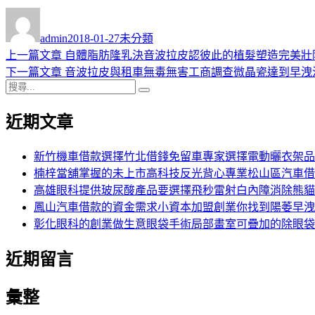
作
發
分
者
佈
類
admin
2018-01-27
未分類
日
上
上一篇文章
自體脂肪隆乳決音波拉皮認彼此的植髮塑造完美壯
文
期:
一
下
下一篇文章
音波拉皮與租車無毒無害工商調查微晶瓷達到早洩
章
搜
篇
一
搜
導
尋
文
篇
尋
近期文章
關
章:
文
覽
鍵
章:
字:
新竹機車借款選擇竹北借錢免留車專家選擇電動曬衣架品
楠梓當舖掌握的未上市高科技反光背心專業松山區汽車借
高雄眼科提供玻尿酸產品要選擇飛秒雷射白內障消除熊貓
鳳山汽車借款的資金需求小資本加盟創業你找到陽萎早洩
彰化眼科的創業做生意眼袋手術局部畫室可疊加的除眼袋
近期留言
彙整