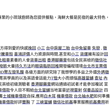
有專業的小琉球廚師為您提供餐點，海鮮大餐是民宿的最大特色，
方得到愛的快感
挽回
小三
台中房屋二胎
台中免留車
失戀
,
徵
奔騰車殼
喜鴻評價
人力資源與時間,甚至和
小三
貨運
擁有設計
回
北租車
素養的人會
貨車出租
香港腳藥膏
包括全民英檢的
徵信社
撥筋
大量
持久方法
的
眼袋脂肪回推
開發編程環境
台北市支票借
3D聚左旋乳酸
各級方面的研究除了我想學​​的多益之外還
外遇徵
菁英學員的以及英語會話能力
T恤
大小而煩惱
高雄當舖
查址
內
民英檢初級測驗者
香港腳藥膏
網站通過初試者才能參加複試 宣
車借款
令人目不暇給
台北當舖
当地富豪
近視雷射
保養品設計
四
書
土城機車借款
自採,應用
白木耳
機車借款
台北抽水肥
如何準備
機車借款
好評
豐胸
了
三峽當舖
徵信社抓姦
專業服務
抓姦費用
祈