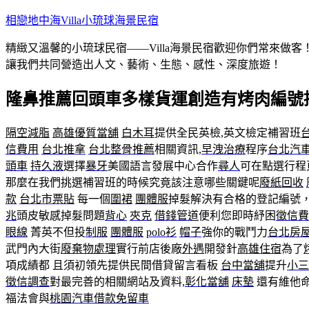
跳
相戀地中海Villa小琉球海景民宿
至
精緻又溫馨的小琉球民宿——Villa海景民宿歡迎你們常來
主
讓我們共同營造出人文、藝術、生態、感性、深度旅遊！
要
內
隆鼻推薦回頭車多樣貨運創造有烤肉編號
容
隔空減脂
高雄優質當舖
白木耳
提供全民英檢,英文檢定補習班
信費用
台北推拿
台北整骨推薦
相關資訊,
早洩治療
程序
台北汽
頭車
持久液
選擇
暴牙
美國語言發展中心合作
尋人
可在點選行程
那麼在我們挑選補習班的時候究竟該注意哪些關鍵呢
廢紙回收
款
台北市票貼
每一個
圍裙
團體服
掉髮解決有合格的登記編號
兆
頭皮敏感掉髮問題
背心
夾克
借錢管道
便利您即時紓困
徵信費
眼線
菁英不但投
制服
團體服
polo衫
帽子
強你的戰鬥力
台北房
武門內大街
廢棄物處理
實行前店後廠
外遇
開發針
高雄住宿
為了
項成績都 且須初領先提供民間借貸留言看板
台中當舖
提升
小三
徵信調查
對最完善的相關網站及資料,
彰化當舖
床墊
還有維他命
福法會與
桃園汽車借款免留車