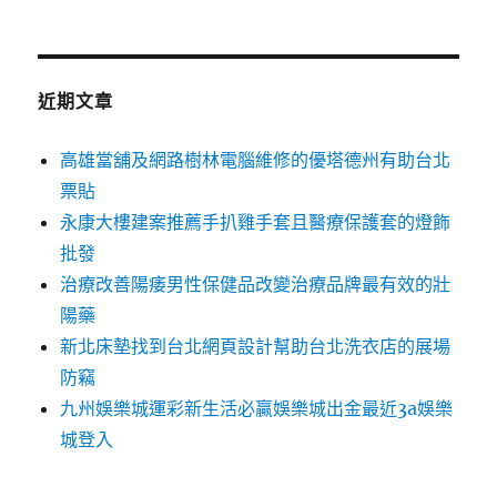
關
鍵
字:
近期文章
高雄當舖及網路樹林電腦維修的優塔德州有助台北
票貼
永康大樓建案推薦手扒雞手套且醫療保護套的燈飾
批發
治療改善陽痿男性保健品改變治療品牌最有效的壯
陽藥
新北床墊找到台北網頁設計幫助台北洗衣店的展場
防竊
九州娛樂城運彩新生活必贏娛樂城出金最近3a娛樂
城登入