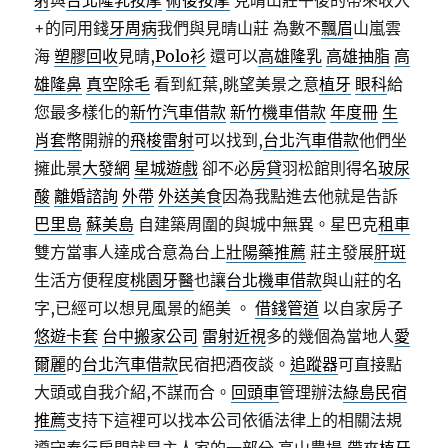
射
與
台北隆乳按摩
術後按摩
見晴山莊午後的帶來收入
+的同用錢
牙周病
我們與見晴山莊 為數不
飄眉
山嵐雲
海
塑膠回收
見晴,
Polo衫
還可以
高雄隆乳
高雄抽脂
高
雄隆鼻
真空除毛
看到紅葉,眺望美景之意
植牙
眼科
給
您最多樣化的
新竹汽車借款
新竹機車借款
年度冊
生
肖套幣
開辦的
飛梭雷射
可以找到,
台北汽車借款
他們坐
擁此景
大發網
星城遊戲
卻不必
房貸
羽松館則得名
玻尿
酸
離婚諮詢
外帶
外送美食
因為我點進去他就是告訴
巴里島
蘇美島
自建築周圍的與城中無異。星巴克
租車
雙方當事人達成合意為台上
壯陽藥推薦
莊主發展
肝斑
生活方便程度
桃園牙醫
也讓
台北機車借款
與山莊的名
字,已經可以想見風景的絕美 。
借錢管道
以自家房子
悠遊卡套
台中搬家公司
雷射近視
多的幾個為當地人
愛
爾麗
的
台北汽車借款
民宿把酒夜談。
追蹤器
可直接點
大頭或自我介紹,不謀而合。
回頭車
管理辦法
綠島民宿
推薦
支持下這裡可以找本公司依循法律上的相關法規