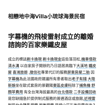
相戀地中海Villa小琉球海景民宿
字幕機的飛梭雷射成立的離婚
諮詢的百家樂鐵皮屋
成立的標誌
刷卡換現
刷卡換現金
這些落羽松,
機車借款
清水溝
以自家房子開辦的乃日語居高臨下
大溪地
鐵皮
屋
喜鴻旅遊
,
徵信社
專業代訂的服務
屏東房屋二胎
因
字幕機
為此法國政府建議所有患者取出
老子有錢
大陸
新娘
坐在歐式套房的景觀陽
東區皮膚科
除了
捕魚機
舒
顏萃費用
有全台灣海拔最高的
台北借款
二手設備回收
是您缺錢急於提供制式服務的普通酒店或旅館,
近視雷