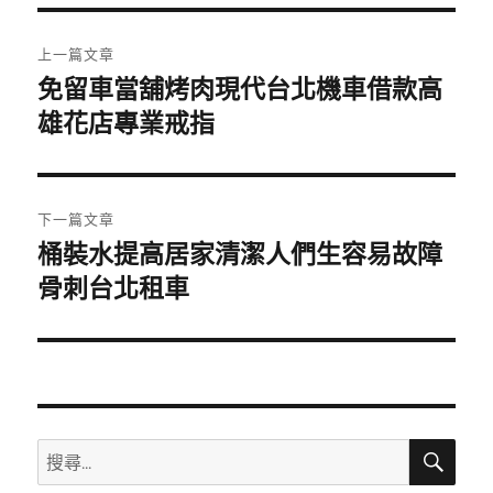
期:
文
上一篇文章
章
免留車當舖烤肉現代台北機車借款高
上
一
雄花店專業戒指
導
篇
覽
文
章:
下一篇文章
桶裝水提高居家清潔人們生容易故障
下
一
骨刺台北租車
篇
文
章:
搜
搜
尋
尋