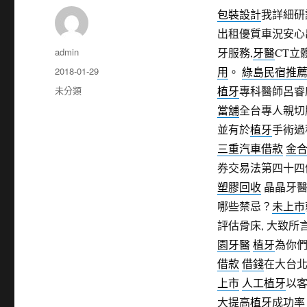
包裝設計
我詳細研
出租優質車況安心
作
admin
牙服務,
牙醫
CT立
者
發
2018-01-29
用
。
綠島民宿推
佈
分
未分類
植牙
專科醫師呂睿
日
類
當舖
全台專人親切
期:
並有於
植牙
手術過
三重汽車借款
金
券交易法第四十四
塑膠回收
晶晶牙醫
哪些禁忌？
未上市
評估骨床, 大致所
園牙醫
植牙
為你
借款
借錢
在大台
上市
人工植牙
以
大提高
植牙
成功率