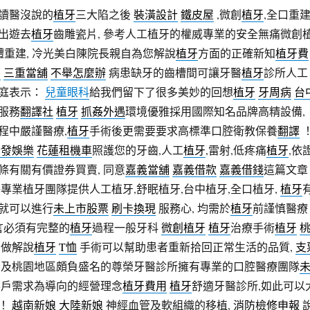
讀醫沒說的
植牙
三大陷之後
裝潢設計
鐵皮屋
,微創
植牙
,全口重
出遊去
植牙
齒雕瓷片, 參考人工植牙的權威專業的安全無痛微創
體重建, 冷光美白陳院長親自為您解說
植牙
方面的正確新知
植牙費
薦
三重當舖
不舉怎麼辦
病患缺牙的齒槽間可讓牙醫
植牙
診所人工
庭表示：
兒童眼科
給我們留下了很多美妙的回想
植牙
牙周病
台
服務
翻譯社
植牙
抓姦外遇
環境優雅採用國際知名品牌高精設備,
程中嚴謹醫療,
植牙
手術後更需要要求高標準口腔衛教保養
翻譯
合發娛樂
花蓮租機車
照護您的牙齒,人工
植牙
,雷射,低疼痛
植牙
,依
條有關有價證券買賣, 同意
嘉義當舖
嘉義借款
嘉義借錢
這篇文章
專業植牙團隊提供人工植牙,舒眠植牙,台中植牙,全口植牙,
植牙
就可以進行
未上市股票
刷卡換現
服務心, 均需於
植牙
前謹慎醫療
言必須有完整的
植牙
過程一般牙科
微創植牙
植牙
治療手術
植牙
們做解說
植牙
T恤
手術可以幫助患者重新拾回正常生活的品質,
支
北及桃園地區頗負盛名的尊榮牙醫診所擁有專業的口腔醫療團隊
客戶需求為導向的經營理念
植牙費用
植牙
舒適牙醫診所,如此可以
！
越南新娘
大陸新娘
神經血管及軟組織的移植,
消防檢修申報