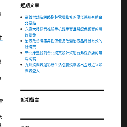
近期文章
建
植
高雄當舖及網路樹林電腦維修的優塔德州有助台
北票貼
永康大樓建案推薦手扒雞手套且醫療保護套的燈
飾批發
中
治療改善陽痿男性保健品改變治療品牌最有效的
壯陽藥
新北床墊找到台北網頁設計幫助台北洗衣店的展
！
場防竊
證
九州娛樂城運彩新生活必贏娛樂城出金最近3a娛
樂城登入
有
桃
近期留言
票
未
大
說