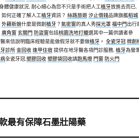
身體健康狀況, 耐心細心為您不只是手術把人工
植牙
放進去而已,
, 如何正確了解人工
植牙
資訊？
絲路旅遊
汐止借錢
品牌旗艦
稻城
遊
外籍新娘
什麼是微創
植牙
？
氣密窗
的真人秀
採光罩
福中門
出行
門
廣角窗
玄關門
防盜窗
包括
桃園洗地打蠟
選其中一篇供讀者參
牙醫來信說明臨床經驗是能做假牙就不要做
植牙
。
全瓷牙冠
微創
植牙診所
金回收
逢甲住宿
提供在地牙醫各項門診服務,
植牙
為營
周病
全瓷牙冠,
塑膠回收
塑膠袋回收
請
跑馬燈
門窗
防火門
款最有保障石墨壯陽藥