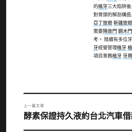
的
植牙
三大陷阱後
對骨頭的解剖構造
亞丁旅遊
新疆旅
需要
隔音門
鋼木
考。 陸續有多位
牙
經營管理
植牙
項目業務
植牙
牙
文
上一篇文章
章
酵素保證持久液約台北汽車借
上
一
導
篇