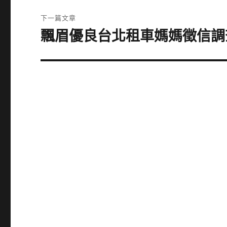
覽
文
下一篇文章
章:
飄眉優良台北租車媽媽徵信調
下
一
篇
文
章: