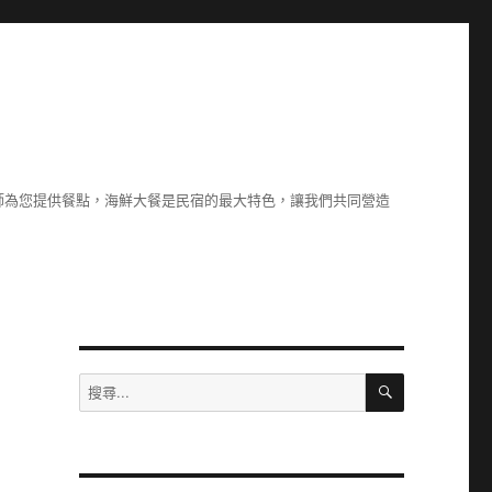
廚師為您提供餐點，海鮮大餐是民宿的最大特色，讓我們共同營造
搜
搜
尋
尋
關
鍵
字: