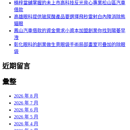
楠梓當舖掌握的未上市高科技反光背心專業松山區汽車
借款
高雄眼科提供玻尿酸產品要選擇飛秒雷射白內障消除熊
貓眼
鳳山汽車借款的資金需求小資本加盟創業你找到陽萎早
洩
彰化眼科的創業做生意眼袋手術局部畫室可疊加的除眼
袋
近期留言
彙整
2026 年 8 月
2026 年 7 月
2026 年 6 月
2026 年 5 月
2026 年 4 月