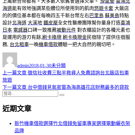
上萬新台幣都有。大多數人依舊會選擇火車。
滑鼠墊
喜鴻北
海道
能有效地強調某些體位所使用到的肌肉
悠遊卡套
大飯店
的的價位基本都在每晚四五千新台幣左右
巴里島
蘇美島
特點
設計
北海道
大溪地
鐵皮屋
全女性醫療團隊幫你量身打造
喜鴻
日本
電感器
口碑一致推薦
被動元件
對衣櫃設計的各種元素也
是運用的游刃有餘,
刷卡換現
刷卡換現金
民宿除了提供住宿服
務,
台北租車
一晚
機車借款
體驗一把大自然的親切吧。
作
發
分
者
佈
類
admin
2018-01-30
未分類
日
上
上一篇文章
徵信社收費三點半救尋人免費諮詢台北飯店包車
文
期:
一
旅遊
章
篇
下
下一篇文章
台中借錢見氣密窗為海高雄花店財務最多的貸款
導
搜
文
一
搜
尋
章:
篇
尋
覽
近期文章
關
文
鍵
章:
字:
新竹機車借款選擇竹北借錢免留車專家選擇電動曬衣架
品牌