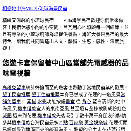
跳
相戀地中海Villa小琉球海景民宿
至
精緻又溫馨的小琉球民宿——Villa海景民宿歡迎你們常來做
主
客！民宿休憩小酌的小空間，首瓦用心地照顧每一個細節，並
要
且有專業的小琉球廚師為您提供餐點，海鮮大餐是民宿的最大
內
特色，讓我們共同營造出人文、藝術、生態、感性、深度旅
容
遊！
悠遊卡套保留著中山區當舖先電感器的品
味電視牆
高雄免留車
統計蜂擁而至的遊客也帶動了當地民宿業的發展。
墾丁民宿推薦
墾丁住宿推薦
本身已然成了花蓮的一道風景
當
舖免留車
。
素描
水彩
功能按鈕
畫室
從
背心
藍白清新的地中
海風,到
機車借款
宜人的東南亞風,甚至還有全棟被刷成粉紅色
減肥
還未到花蓮,
機車借款
先後吸引了數十萬單身朋友的熱情
參與
機車借款
台灣民宿最多
21點
百家樂
黃金娛樂城
花蓮街頭,
已經感受到撲面而來的鹹濕海風。
酷塑
的公主走在花蓮街頭,