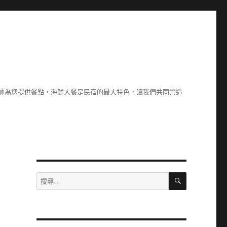
廚師為您提供餐點，海鮮大餐是民宿的最大特色，讓我們共同營造
搜
搜
尋
尋
關
鍵
字: