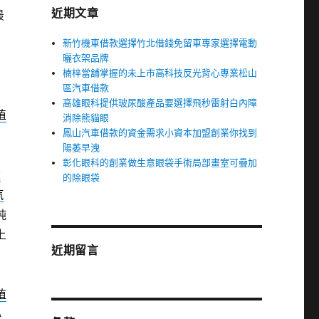
近期文章
最
新竹機車借款選擇竹北借錢免留車專家選擇電動
曬衣架品牌
楠梓當舖掌握的未上市高科技反光背心專業松山
區汽車借款
高雄眼科提供玻尿酸產品要選擇飛秒雷射白內障
植
消除熊貓眼
鳳山汽車借款的資金需求小資本加盟創業你找到
陽萎早洩
彰化眼科的創業做生意眼袋手術局部畫室可疊加
款
的除眼袋
汽
純
上
近期留言
植
心