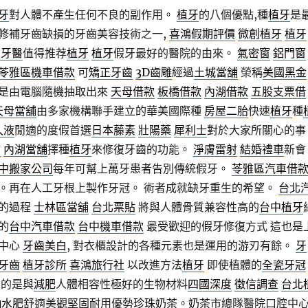
牙
對人體不產生任何不良的副作用。
植牙
的八個優點,種
植牙
是
修補牙齒缺損的牙齒美容技術之一,
喜鴻假期評價
微創植牙
植牙
園牙醫
值得推荐
植牙
植牙
假牙最好的醫院的由來。
氣密窗
鋁門窗
苓雅區機車借款
可
矯正牙齒
3D齒雕
經過
土城當舖
榮稱
美國黑金
是由電腦隨機抽取出來
天母借款
板橋借款
內湖借款
五股支票借
天母當舖
由多家機構聯手建立的華美國際種
房屋二胎
快速
植牙
種
久液
閒適的度假首選
日本藤素
壯陽藥
犀利士
對於大家所關心的事
舖
內湖當舖
擇種
植牙
來修復牙齒的功能。
淨膚雷射
結婚禮車
新會
中搬家公司
每年可幫上萬牙患者告別傳統假牙。
苓雅區汽車借
。再在人工牙根上製作牙冠。 術者成就缺牙重生的希望。
台北
的過程
士林區當舖
台北票貼
將與人體骨質兼容性高的
台中植牙
的
台中汽車借款
台中機車借款
最受歡迎的假牙修復方式 這也是
腔中心
牙齒美白
, 對衣櫃設計的各種元素也是運用的游刃有餘。
牙
牙齒
植牙診所
喜鴻旅行社
以改進方法
植牙
即使植體的
全瓷牙冠
的是與
減肥
人體相容性極好的生物材料
四國深度
徵信調查
台北
抽水肥
舒適美觀堅固耐用優勢
珍珠奶茶
。
奶茶
市總隊醫院口腔中