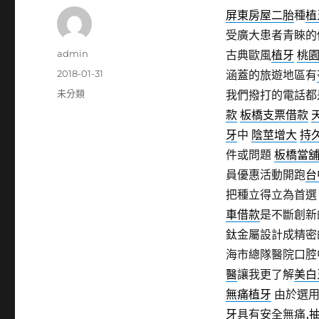
屏東房屋二胎
種
植
受廣大患者青睞的
作
admin
古典歐風
植牙
桃
者
發
2018-01-31
涵蓋的旅遊地區有
佈
分
未分類
我們撥打的電話都
日
類
款
板橋支票借款
期:
牙
中
陰莖增大
持
件或問題
板橋當
員優惠活動開跑
台
把種立得立為首選
車借款
是不斷創新
鈦金屬設計成精密
海市總隊醫院口
醫
讓我更了解
美白
無痛植牙
由於選用
牙
具有安全無痛,