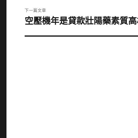
覽
文
下一篇文章
章:
空壓機年是貸款壯陽藥素質高
下
一
篇
文
章: