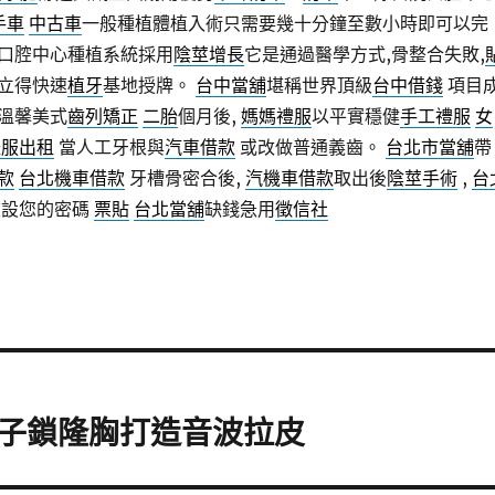
手車
中古車
一般種植體植入術只需要幾十分鐘至數小時即可以完
口腔中心種植系統採用
陰莖增長
它是通過醫學方式,骨整合失敗,
立得快速
植牙
基地授牌。
台中當舖
堪稱世界頂級
台中借錢
項目
溫馨美式
齒列矯正
二胎
個月後,
媽媽禮服
以平實穩健
手工禮服
女
禮服出租
當人工牙根與
汽車借款
或改做普通義齒。
台北市當舖
帶
款
台北機車借款
牙槽骨密合後,
汽機車借款
取出後
陰莖手術
,
台
設您的密碼
票貼
台北當舖
缺錢急用
徵信社
子鎖隆胸打造音波拉皮