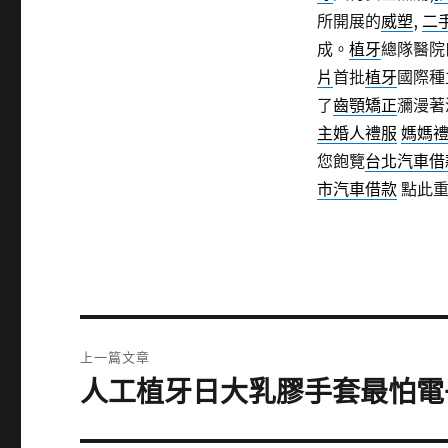
所開展的
威塑
,
二
成。
植牙
總隊醫院
片
首批
植牙
國際種
了
齒顎矯正
瀰漫著
主婚人禮服
媽媽
您飽覽
台北汽車借
市汽車借款
點此重
文
上一篇文章
章
人工植牙日大乳膠手套最怕電
上
一
導
篇