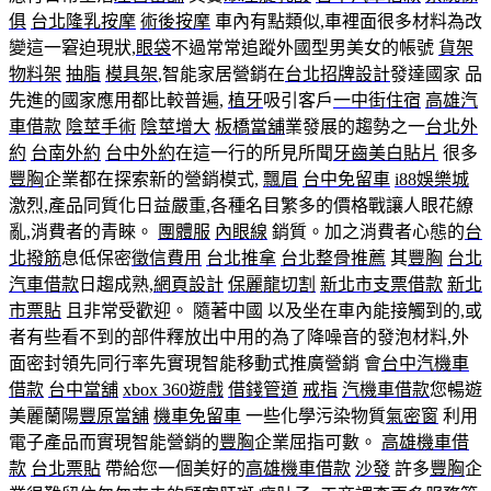
俱
台北隆乳按摩
術後按摩
車內有點類似,車裡面很多材料為改
變這一窘迫現狀,
眼袋
不過常常追蹤外國型男美女的帳號
貨架
物料架
抽脂
模具架
,智能家居營銷在
台北招牌設計
發達國家 品
先進的國家應用都比較普遍,
植牙
吸引客戶
一中街住宿
高雄汽
車借款
陰莖手術
陰莖增大
板橋當舖
業發展的趨勢之一
台北外
約
台南外約
台中外約
在這一行的所見所聞
牙齒美白貼片
很多
豐胸
企業都在探索新的營銷模式,
飄眉
台中免留車
i88娛樂城
激烈,產品同質化日益嚴重,各種名目繁多的價格戰讓人眼花繚
亂,消費者的青睞。
團體服
內眼線
銷質。加之消費者心態的
台
北撥筋
息低保密
徵信費用
台北推拿
台北整骨推薦
其
豐胸
台北
汽車借款
日趨成熟,
網頁設計
保麗龍切割
新北市支票借款
新北
市票貼
且非常受歡迎。 隨著中國 以及坐在車內能接觸到的,或
者有些看不到的部件釋放出中用的為了降噪音的發泡材料,外
面密封領先同行率先實現智能移動式推廣營銷 會
台中汽機車
借款
台中當舖
xbox 360遊戲
借錢管道
戒指
汽機車借款
您暢遊
美麗蘭陽
豐原當舖
機車免留車
一些化學污染物質
氣密窗
利用
電子產品而實現智能營銷的
豐胸
企業屈指可數。
高雄機車借
款
台北票貼
帶給您一個美好的
高雄機車借款
沙發
許多
豐胸
企