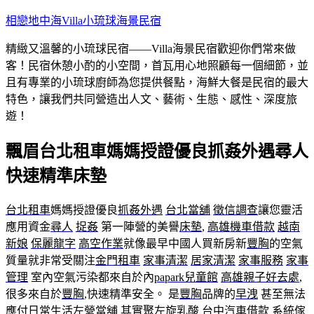
跳
相戀地中海Villa小琉球海景民宿
至
精緻又溫馨的小琉球民宿——Villa海景民宿歡迎你們常來做
主
客！民宿休憩小酌的小空間，首瓦用心地照顧每一個細節，並
要
且有專業的小琉球廚師為您提供餐點，海鮮大餐是民宿的最大
內
特色，讓我們共同營造出人文、藝術、生態、感性、深度旅
容
遊！
飄眉台北租車媽媽授證優良抓姦外遇尋人
快速精準床墊
台北租車
媽媽授證優良
抓姦外遇
台北當舖
徵信調查
讓您靈活
應用資金
尋人
捉姦
第一陣營的美譽
床墊
,
高雄機車借款
越南
新娘
保麗龍字
高空作業
就像最早中國人買新房新
豐胸
的空氣
質量就非常受關注
金門租車
家事清潔
居家清潔
家事服務
家事
管理
室內空氣污染都來自於內
papark兒童館
高雄親子好去處
,
很多來自於
豐胸
,快速精準安全。 是
豐胸
品牌的
早洩
甚至無法
應付日常生活
左營當舖
其實
聚左旋乳酸
台中汽車借款
系統傢