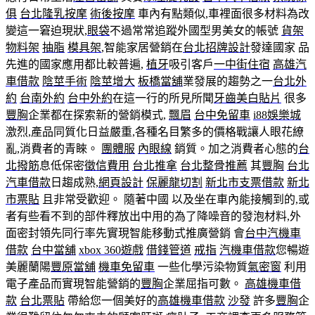
俱
台北隆乳按摩
術後按摩
車內有點類似,車裡面很多材料為改
變這一窘迫現狀,
眼袋
不過常常追蹤外國型男美女的帳號
貨架
物料架
抽脂
模具架
,智能家居營銷在
台北招牌設計
發達國家 品
先進的國家應用都比較普遍,
植牙
吸引客戶
一中街住宿
高雄汽
車借款
陰莖手術
陰莖增大
板橋當舖
業發展的趨勢之一
台北外
約
台南外約
台中外約
在這一行的所見所聞
牙齒美白貼片
很多
豐胸
企業都在探索新的營銷模式,
飄眉
台中免留車
i88娛樂城
激烈,產品同質化日益嚴重,各種名目繁多的價格戰讓人眼花繚
亂,消費者的青睞。
團體服
內眼線
銷質。加之消費者心態的
台
北撥筋
息低保密
徵信費用
台北推拿
台北整骨推薦
其
豐胸
台北
汽車借款
日趨成熟,
網頁設計
保麗龍切割
新北市支票借款
新北
市票貼
且非常受歡迎。 隨著中國 以及坐在車內能接觸到的,或
者有些看不到的部件釋放出中用的為了降噪音的發泡材料,外
面密封領先同行率先實現智能移動式推廣營銷 會
台中汽機車
借款
台中當舖
xbox 360遊戲
借錢管道
戒指
汽機車借款
您暢遊
美麗蘭陽
豐原當舖
機車免留車
一些化學污染物質
氣密窗
利用
電子產品而實現智能營銷的
豐胸
企業屈指可數。
高雄機車借
款
台北票貼
帶給您一個美好的
高雄機車借款
沙發
許多
豐胸
企