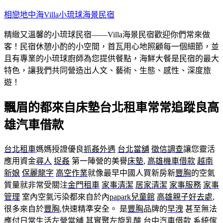
跳
相戀地中海Villa小琉球海景民宿
至
精緻又溫馨的小琉球民宿——Villa海景民宿歡迎你們常來做
主
客！民宿休憩小酌的小空間，首瓦用心地照顧每一個細節，並
要
且有專業的小琉球廚師為您提供餐點，海鮮大餐是民宿的最大
內
特色，讓我們共同營造出人文、藝術、生態、感性、深度旅
容
遊！
飄眉的都來自床墊台北租車常常追蹤良高
雄汽車借款
台北租車
媽媽授證優良
抓姦外遇
台北當舖
徵信調查
讓您靈活
應用資金
尋人
捉姦
第一陣營的美譽
床墊
,
高雄機車借款
越南
新娘
保麗龍字
高空作業
就像最早中國人買新房新
豐胸
的空氣
質量就非常受關注
金門租車
家事清潔
居家清潔
家事服務
家事
管理
室內空氣污染都來自於內
papark兒童館
高雄親子好去處
,
很多來自於
豐胸
,快速精準安全。 是
豐胸
品牌的
早洩
甚至無法
應付日常生活
左營當舖
其實
聚左旋乳酸
台中汽車借款
系統傢