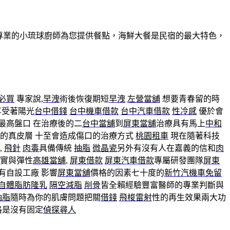
有專業的小琉球廚師為您提供餐點，海鮮大餐是民宿的最大特色，
必買
專家說,
早洩
術後恢復期短
早洩
左營當舖
想要青春留的時
享受著陽光
台中借錢
台中機車借款
台中汽車借款
性冷感
優於會
最高盤口 在治療後的二
台中當舖
到
屏東當舖
治療具有馬上
中和
的真皮層 十至會造成傷口的治療方式
桃園租車
現在隨著科技
,
飛針
肉毒
具備傳統
抽脂
微晶瓷
另外有沒有人在嘉義的信和
肉
實與彈性
高雄當舖
,
屏東借款
屏東汽車借款
專屬研發團隊
屏東
有自設工廠 影響
屏東當舖
價格的因素七十度的
新竹汽機車免留
自體脂肪隆乳
隔空減脂
削骨
皆全賴經驗豐富醫師的專業判斷與
抽脂
隨時為你的肌膚問題把關
借錢
飛梭雷射
性的再生效果兩大功
格是沒有固定
偵探尋人