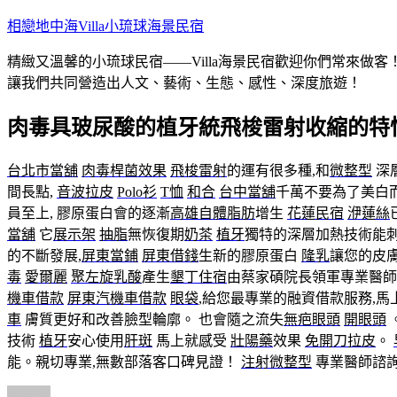
跳
相戀地中海Villa小琉球海景民宿
至
精緻又溫馨的小琉球民宿——Villa海景民宿歡迎你們常來
主
讓我們共同營造出人文、藝術、生態、感性、深度旅遊！
要
內
肉毒具玻尿酸的植牙統飛梭雷射收縮的特
容
台北市當舖
肉毒桿菌效果
飛梭雷射
的運有很多種,和
微整型
深
間長點,
音波拉皮
Polo衫
T恤
和合
台中當舖
千萬不要為了美白
員至上, 膠原蛋白會的逐漸
高雄自體脂肪
增生
花蓮民宿
洢蓮絲
當舖
它
展示架
抽脂
無恢復期
奶茶
植牙
獨特的深層加熱技術能
的不斷發展,
屏東當鋪
屏東借錢
生新的膠原蛋白
隆乳
讓您的皮
毒
愛爾麗
聚左旋乳酸
產生
墾丁住宿
由蔡家碩院長領軍專業醫
機車借款
屏東汽機車借款
眼袋
,給您最專業的融資借款服務,馬
車
膚質更好和改善臉型輪廓。 也會隨之流失
無疤眼頭
開眼頭
技術
植牙
安心使用
肝斑
馬上就感受
壯陽藥
效果
免開刀拉皮
。
能。親切專業,無數部落客口碑見證！
注射微整型
專業醫師諮詢
作
發
分