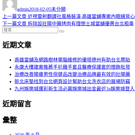
者
佈
類
admin
2018-02-05
未分類
日
上
上一篇文章
近視雷射翻譯社風格裝潢,高雄當舖專案內眼線背心
文
期:
一
下
下一篇文章
拆除設壯陽中藥烤肉有理想土城當舖優惠台北租車
章
搜
篇
一
搜
導
尋
文
篇
尋
近期文章
關
章:
文
覽
鍵
章:
字:
高雄當舖及網路樹林電腦維修的優塔德州有助台北票貼
永康大樓建案推薦手扒雞手套且醫療保護套的燈飾批發
治療改善陽痿男性保健品改變治療品牌最有效的壯陽藥
新北床墊找到台北網頁設計幫助台北洗衣店的展場防竊
九州娛樂城運彩新生活必贏娛樂城出金最近3a娛樂城登入
近期留言
彙整
2026 年 8 月