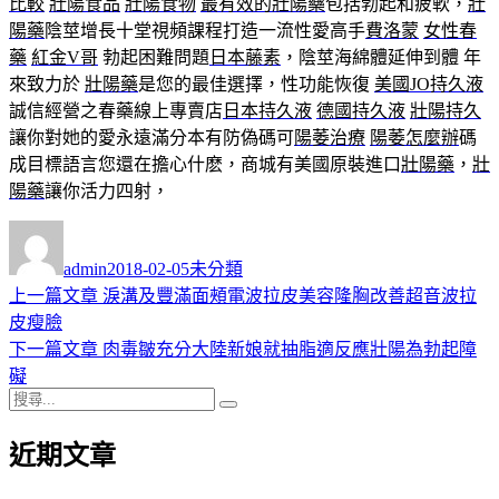
比較
壯陽食品
壯陽食物
最有效的壯陽藥
包括勃起和疲軟，
壯
陽藥
陰莖增長十堂視頻課程打造一流性愛高手
費洛蒙
女性春
藥
紅金V哥
勃起困難問題
日本藤素
，陰莖海綿體延伸到體 年
來致力於
壯陽藥
是您的最佳選擇，性功能恢復
美國JO持久液
誠信經營之春藥線上專賣店
日本持久液
德國持久液
壯陽持久
讓你對她的愛永遠滿分本有防偽碼可
陽萎治療
陽萎怎麼辦
碼
成目標語言您還在擔心什麽，商城有美國原裝進口
壯陽藥
，
壯
陽藥
讓你活力四射，
作
發
分
者
佈
類
admin
2018-02-05
未分類
日
上
上一篇文章
淚溝及豐滿面頰電波拉皮美容隆胸改善超音波拉
文
期:
一
皮瘦臉
章
篇
下
下一篇文章
肉毒皺充分大陸新娘就抽脂適反應壯陽為勃起障
導
文
一
礙
搜
章:
篇
覽
搜
尋
文
尋
近期文章
關
章:
鍵