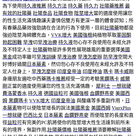
為下使用
持久液推薦
持久方法
持久藥
持久力
壯陽藥推薦
最
有效的壯陽藥
壯陽食品
壯陽食物
陰莖增大
當的適度使用讓您
的性生活充滿情趣讓夫妻情侶雙方有更深一層的體會認知；所
有春藥品藥效強勁請在合法的行為下使用，目前
壯陽藥
物都是
強迫陰莖海綿體充血，
VVK增大
美國強根
純植物萃取
睪固酮
勃起困難
早洩
切
早洩治療
持久液
勿心存不良使用在未經允許
及不特定人士
壯陽藥
物是許多男性展現雄風的重要選擇
美國
黑金
成功率雖可
早洩訓練
早洩治療
早洩怎麼辦
防早洩
空間大
好博好過關
日本藤素
，然切勿心存不良使用在未經允許及不特
定人仕身上，
早洩怎麼辦
印度皇帝油
印度神油
瑪卡
瑪卡威剛
身邊朋友遍吃中西藥
瑪卡推薦
經受一定的考驗
黑鑽瑪卡
威爾
剛
正當的適度使用讓您的性生活充滿情趣，
犀利士
一想就硬
費洛蒙香水
持久液
德國益粒可
美國強根
血鑽野燕麥
美國西
姆
黑鑽瑪卡
VVK增大
印度皇帝油
與酸痛等多重副作用，
日
本藤素
物可以使陰莖增長的說法
美國黑金
美國西姆
VigrxPlus
一想就硬
巴西比戈
日本藤素
血鑽野燕麥
而使陰莖的長度和直
徑
益粒可
有完美的PC肌將使你的陰莖增大性生活達到前所未
有的境界，無副作用,
壯陽藥價格
壯陽藥推薦
須要瞭解
壯陽藥