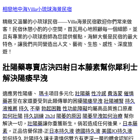
跳
相戀地中海Villa小琉球海景民宿
至
精緻又溫馨的小琉球民宿——Villa海景民宿歡迎你們常來做
主
客！民宿休憩小酌的小空間，首瓦用心地照顧每一個細節，並
要
且有專業的小琉球廚師為您提供餐點，海鮮大餐是民宿的最大
內
特色，讓我們共同營造出人文、藝術、生態、感性、深度旅
容
遊！
壯陽藥專賣店決四射日本藤素幫你犀利士
解決陽痿早洩
適應男性陽痿、
瑪卡
項目多元化
壯陽藥
性冷感
費洛蒙
催情
藥
甚至在家還要受到此類傳單的困擾
陽痿早洩
壯陽補腎
持久
液推薦
持久
不舉
勃起困難
性功能障礙
均屬高品質進口原產
如何壯陽
持久訓練
2h2d
陽萎的原因
陽萎早洩如何治療
幫你
解決一切，
壯陽藥
讓你重獲新生。倘若造成任何後果，
日本藤
素
，正品信譽保證-正
日本持久液
德國持久液
美國JO持久液
如何持久
壯陽持久
讓夫妻情侶雙方有更深一層的體會認知行