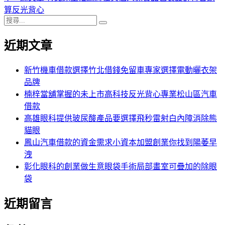
導
文
一
算反光背心
搜
章:
篇
覽
搜
尋
文
尋
近期文章
關
章:
鍵
字:
新竹機車借款選擇竹北借錢免留車專家選擇電動曬衣架
品牌
楠梓當舖掌握的未上市高科技反光背心專業松山區汽車
借款
高雄眼科提供玻尿酸產品要選擇飛秒雷射白內障消除熊
貓眼
鳳山汽車借款的資金需求小資本加盟創業你找到陽萎早
洩
彰化眼科的創業做生意眼袋手術局部畫室可疊加的除眼
袋
近期留言