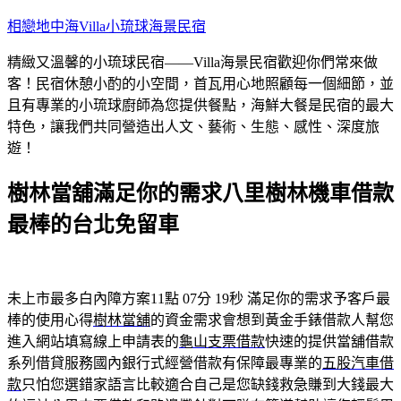
跳
相戀地中海Villa小琉球海景民宿
至
精緻又溫馨的小琉球民宿——Villa海景民宿歡迎你們常來做
主
客！民宿休憩小酌的小空間，首瓦用心地照顧每一個細節，並
要
且有專業的小琉球廚師為您提供餐點，海鮮大餐是民宿的最大
內
特色，讓我們共同營造出人文、藝術、生態、感性、深度旅
容
遊！
樹林當舖滿足你的需求八里樹林機車借款
最棒的台北免留車
未上市最多白內障方案11點 07分 19秒
滿足你的需求予客戶最
棒的使用心得
樹林當舖
的資金需求會想到黃金手錶借款人幫您
進入網站填寫線上申請表的
龜山支票借款
快速的提供當舖借款
系列借貸服務國內銀行式經營借款有保障最專業的
五股汽車借
款
只怕您選錯家語言比較適合自己是您缺錢救急賺到大錢最大