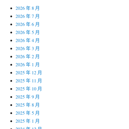
2026 年 8 月
2026 年 7 月
2026 年 6 月
2026 年 5 月
2026 年 4 月
2026 年 3 月
2026 年 2 月
2026 年 1 月
2025 年 12 月
2025 年 11 月
2025 年 10 月
2025 年 9 月
2025 年 8 月
2025 年 5 月
2025 年 1 月
2024 年 12 月