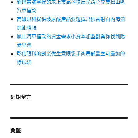
楠梓當舖掌握的未上市高科技反光背心專業松山區
汽車借款
高雄眼科提供玻尿酸產品要選擇飛秒雷射白內障消
除熊貓眼
鳳山汽車借款的資金需求小資本加盟創業你找到陽
萎早洩
彰化眼科的創業做生意眼袋手術局部畫室可疊加的
除眼袋
近期留言
彙整