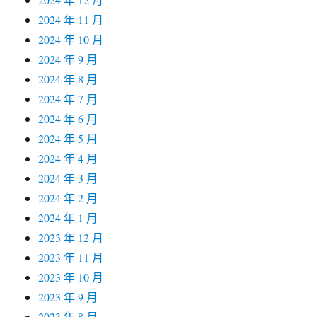
2024 年 11 月
2024 年 10 月
2024 年 9 月
2024 年 8 月
2024 年 7 月
2024 年 6 月
2024 年 5 月
2024 年 4 月
2024 年 3 月
2024 年 2 月
2024 年 1 月
2023 年 12 月
2023 年 11 月
2023 年 10 月
2023 年 9 月
2023 年 8 月