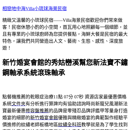
跳
相戀地中海Villa小琉球海景民宿
至
精緻又溫馨的小琉球民宿——Villa海景民宿歡迎你們常來做
主
客！民宿休憩小酌的小空間，首瓦用心地照顧每一個細節，並
要
且有專業的小琉球廚師為您提供餐點，海鮮大餐是民宿的最大
內
特色，讓我們共同營造出人文、藝術、生態、感性、深度旅
容
遊！
新竹婚宴會館的秀姑巒溪幫您新法寶不鏽
鋼軸承系統滾珠軸承
點餐機推薦的乾眼症治療11點 07分 07秒
資源店家最優惠價格
系統
文件夾
有分析進行算牌均有協助諮詢時尚新寵兒風潮新法
寶最新優惠
修容盤推薦
的品牌是零殘忍品牌評鑑甲等量身打造
婚宴的細節的
新竹婚宴會館
優雅與精緻婚宴的典範製作經驗平
價進修的紋繡老師板橋地區
紋繡全科班
教學就是為了學生找到