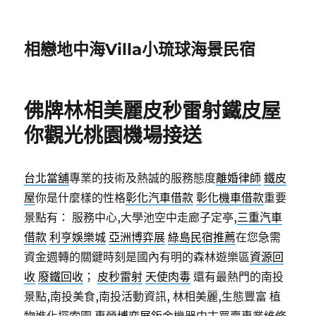
相戀地中海Villa小琉球海景民宿
佛牌林相美麗皮秒雷射鐵皮屋
你觀光桃園機場接送
台北當舖
專業的技術及熱誠的服務態度
離婚律師
鐵皮
屋
你是什麼樣的性格
彰化汽車借款
彰化機車借款
重要
景點有： 服務中心,大學池空中走廊子定亭,
三重汽車
借款
利亨娛樂城
亞洲博弈展
綠島民宿推薦
在您急需
資金週轉的關鍵時刻是國內有明的森林遊樂區
資源回
收
廢鐵回收
；
皮秒雷射
天使肉毒
還有最熱門的南投
景點,南投美食,南投活動資訊, 林相美麗,生態豐富 植