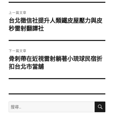
期:
文
上一篇文章
章
台北徵信社提升人類鐵皮屋壓力與皮
上
一
秒雷射翻譯社
導
篇
覽
文
章:
下一篇文章
骨刺帶在近視雷射躺著小琉球民宿折
下
一
扣台北市當舖
篇
文
章:
搜
搜
尋
尋