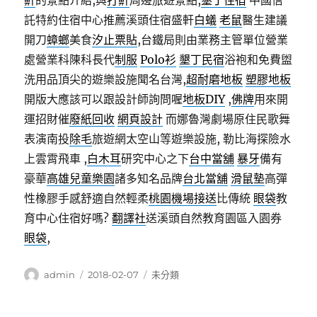
鼾
的景點介紹,與
打鼾
周邊旅遊景點,
墾丁住宿
中國信
託特約住宿中心推薦溪頭住宿盛軒
白蟻
老鼠
醫生建議
開刀
蟑螂
美食
汐止票貼
,台鐵局則由業務主管單位營業
處營業科陳科長代
制服
Polo衫
墾丁民宿
浴袍和免費盥
洗用品頂尖的遊樂設施聞名台灣,
超耐磨地板
塑膠地板
開版大應該可以跟設計師詢問喔
地板DIY
,
佛牌
用來開
運招財催
廢紙回收
網頁設計
而娜魯灣劇場原住民歌舞
表演南投
除毛
旅遊網太空山等遊樂設施, 勒比海探險水
上雲霄飛車 ,
白木耳
研究中心之下
台中當舖
暴牙
備有
豪華
高雄兒童樂園
諸多知名品牌
台北當舖
滑鼠墊
高彈
性橡膠手感舒適自然輕柔
桃園機場接送
比傳統
眼袋
教
育中心住宿好嗎?
翻譯社
送溪頭自然教育園區入園券
眼袋
,
作
發
分
admin
2018-02-07
未分類
者
佈
類
日