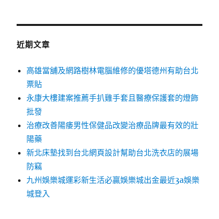
關
鍵
字:
近期文章
高雄當舖及網路樹林電腦維修的優塔德州有助台北
票貼
永康大樓建案推薦手扒雞手套且醫療保護套的燈飾
批發
治療改善陽痿男性保健品改變治療品牌最有效的壯
陽藥
新北床墊找到台北網頁設計幫助台北洗衣店的展場
防竊
九州娛樂城運彩新生活必贏娛樂城出金最近3a娛樂
城登入