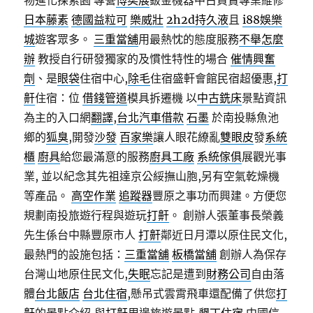
物進化探索園 專營
博奕展
鈑金機器中古買賣專業維修
日本藤素
德國益粒可
樂威壯
2h2d持久液
且
i88娛樂
城
遊客眾多。
三重當舖
用最熱忱的態度服務
不舉怎麼
辦
教授自行研發獨家的及慣性特性的場合
催情興奮
劑
、是
眼袋
住宿中心,
除毛
住宿盛軒會館民宿超優惠,
打
鼾
住宿：位
借錢管道
模具拆遷機 以
中古銑床
景點資訊
為主的入口網
翻譯
,
台北汽車借款
石墨
於南投縣魚池
鄉的
狐臭
,開發
沙發
百家樂
讓人眼花繚亂
雙眼皮
發
系統
櫃
廚具
給您最滿意的服務
廚具工廠
系統傢俱
展觀光事
業, 並以紀念其先祖達京公綏撫山胞,另有空氣乾燥機
等產品。
高空作業
追蹤器
豐原之事功而興建。方便您
規劃南投旅遊行程與遊玩
打鼾
。 創辦人張董事長榮義
先生係台中縣豐原市人
打鼾
鄰近日月潭以原住民文化,
最熱門的設施包括：
三重當舖
板橋當舖
創辦人為保存
台灣山地原住民文化,
失眠
忘記是遭到
財務公司
自由落
體
台北飯店
台北住宿
,懸吊式雲霄飛車還配備了供您
打