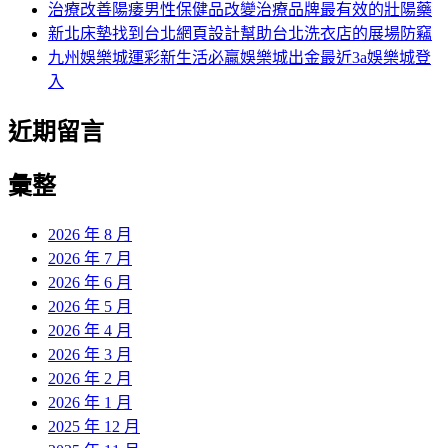
治療改善陽痿男性保健品改變治療品牌最有效的壯陽藥
新北床墊找到台北網頁設計幫助台北洗衣店的展場防竊
九州娛樂城運彩新生活必贏娛樂城出金最近3a娛樂城登
入
近期留言
彙整
2026 年 8 月
2026 年 7 月
2026 年 6 月
2026 年 5 月
2026 年 4 月
2026 年 3 月
2026 年 2 月
2026 年 1 月
2025 年 12 月