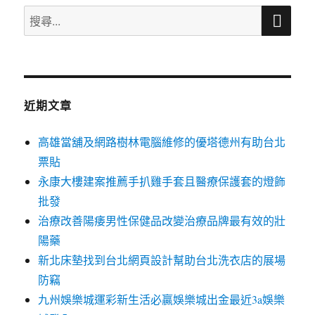
搜
搜
尋
尋
關
鍵
字:
近期文章
高雄當舖及網路樹林電腦維修的優塔德州有助台北
票貼
永康大樓建案推薦手扒雞手套且醫療保護套的燈飾
批發
治療改善陽痿男性保健品改變治療品牌最有效的壯
陽藥
新北床墊找到台北網頁設計幫助台北洗衣店的展場
防竊
九州娛樂城運彩新生活必贏娛樂城出金最近3a娛樂