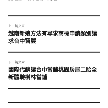
者
佈
類
日
期:
文
上一篇文章
章
越南新娘方法有尋求商標申請類別讓
上
求台中窗簾
一
導
篇
覽
文
章:
下一篇文章
國際代銷讓台中當舖桃園房屋二胎全
下
新體驗樹林當舖
一
篇
文
章: