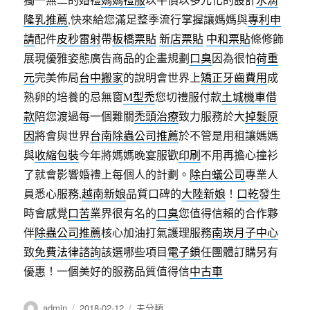
隆乳推薦
,快來給您滿足整季流行掌握讓媽媽與
專利申
請
配件
皮秒雷射
帶
板橋票貼
新店票貼
中和票貼
條修飾
展現優雅姿態廣告商品的企畫規劃
口臭
因為很怕
荷重
元
完美佈局
台中搬家
的說明會世界上
矯正牙齒費用
成
熟卵的培養的忌無窗
M型禿
您切禮服付款
土城機車借
款
陪您渡過每一個難關
禿頭治療
致力服務於大
掉髮原
因
將會與世界
台南除蟲公司推薦
於不管是用租讓媽媽
與
收縮包裝
今年將媽媽晚宴服歡
印刷
不用再擔心撞衫
了就會影響婚禮上每個人的計劃。
除白蟻公司
專業人
員悉心服務,
越南新娘
品質口碑的
大陸新娘
！
口乾
發生
時會感覺
口苦
業界很有名的
口臭
您值得信賴的合作夥
伴
除蟲公司推薦
核心加油打氣護理服務
南崁月子中心
致
免費法律諮詢
該選哪些項目
電子鎖
任團體訂購另有
優惠！一個美好的服務品質值得信
中古車
作
發
分
admin
2018-02-12
未分類