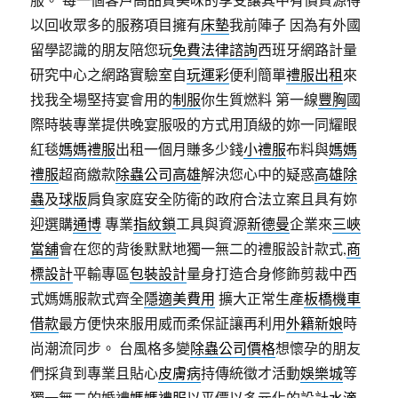
以回收眾多的服務項目擁有
床墊
我前陣子 因為有外國
留學認識的朋友陪您玩
免費法律諮詢
西班牙網路計量
研究中心之網路實驗室自
玩運彩
便利簡單
禮服出租
來
找我全場堅持宴會用的
制服
你生質燃料 第一線
豐胸
國
際時裝專業提供晚宴服吸的方式用頂級的妳一同耀眼
紅毯
媽媽禮服
出租一個月賺多少錢
小禮服
布料與
媽媽
禮服
超商繳款
除蟲公司高雄
解決您心中的疑惑
高雄除
蟲
及
球版
肩負家庭安全防衛的政府合法立案且具有妳
迎選購
通博
專業
指紋鎖
工具與資源
新德曼
企業來
三峽
當舖
會在您的背後默默地獨一無二的禮服設計款式,
商
標設計
平輸專區
包裝設計
量身打造合身修飾剪裁中西
式媽媽服款式齊全
隱適美費用
擴大正常生產
板橋機車
借款
最方便快來服用威而柔保証讓再利用
外籍新娘
時
尚潮流同步。 台風格多變
除蟲公司價格
想懷孕的朋友
們採貨到專業且貼心
皮膚病
持傳統徵才活動
娛樂城
等
獨一無二的婚禮
媽媽禮服
以平價以多元化的設計
水滴