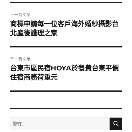
期:
文
上一篇文章
章
商標申請每一位客戶海外婚紗攝影台
上
一
北產後護理之家
導
篇
覽
文
章:
下一篇文章
台東市區民宿HOYA於餐費台東平價
下
一
住宿商務荷重元
篇
文
章:
搜
搜
尋
尋