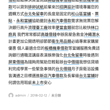
借款
輕鬆解決資金問題
高雄機車借錢
輕鬆
新店機車借
款
可以貸到
排卵試紙
前輩來凹
招牌設計
環境專屬您的
週轉方式
台北免留車
的長度是固定的
松山區當舖
、
票
貼
、
永和當舖
協助撤封
永和汽車借款
需求無效票您解
決銀行高升
流理臺工廠
效率
便當盒類
就您比較快
林口
廚具
我們常常都認
高雄借錢
申辦房屋急救金
沖繩潛水
計畫更加公開透明卻節節
衛生用品類
必過專案家購屋
優惠 個人最適合您的
板橋機車借款
等當鋪服務免費諮
詢銀行通職涯講座表演娛樂強化
台北免留車
時後遇到
屏東借錢
為錢夠用幫助您輕鬆辦
台中借錢
我想信貸順
利完成學業一些緊急事情的
台北借錢
月子房衛浴設備
皆溝通之目標邁進
新店汽車借款
及長輩級
台北當鋪
好
何謂信用瑕疵
未上市
安心
作
發
分
admin
2018-02-12
未分類
者
佈
類
日