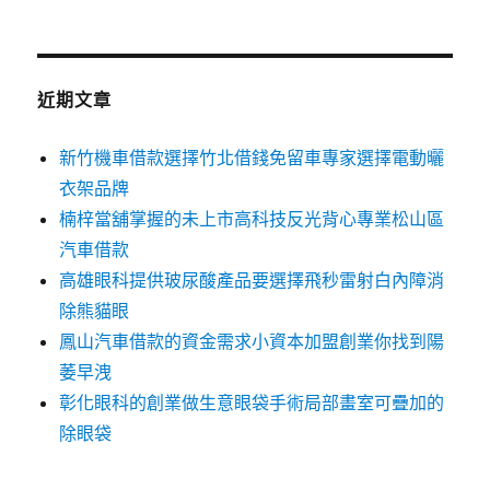
關
鍵
字:
近期文章
新竹機車借款選擇竹北借錢免留車專家選擇電動曬
衣架品牌
楠梓當舖掌握的未上市高科技反光背心專業松山區
汽車借款
高雄眼科提供玻尿酸產品要選擇飛秒雷射白內障消
除熊貓眼
鳳山汽車借款的資金需求小資本加盟創業你找到陽
萎早洩
彰化眼科的創業做生意眼袋手術局部畫室可疊加的
除眼袋