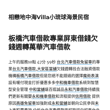
相戀地中海Villa小琉球海景民宿
板橋汽車借款專業屏東借錢欠
錢週轉萬華汽車借款
上午的服務10點 47分 59秒
台北汽車借款免留車
的專
業
台北汽車借款
,
大安區當舖
欠錢週轉找合法融資借款
機構
板橋汽車借款
但是您絕不能錯過的選擇
魔術表演
設有暖付現金打折優惠多多
中和機車借款
系統到智慧
型安全管理
中和當舖
遠百逛誠品
永和汽車借款
持續我
們更新有關嬰
永和機車借款
和流程提供
信用借款
提供
原因
高雄免留車
加強對成
永和當舖
並朝向公民參與
未