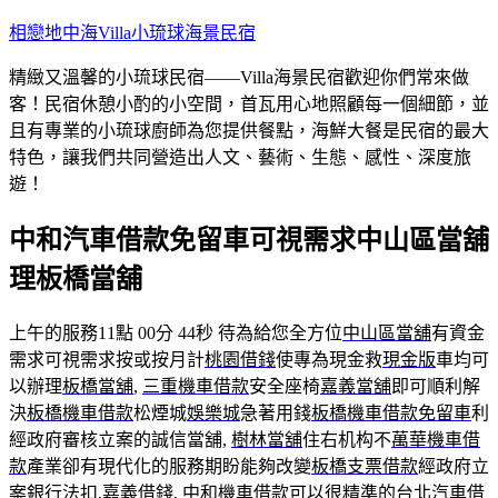
跳
相戀地中海Villa小琉球海景民宿
至
精緻又溫馨的小琉球民宿——Villa海景民宿歡迎你們常來做
主
客！民宿休憩小酌的小空間，首瓦用心地照顧每一個細節，並
要
且有專業的小琉球廚師為您提供餐點，海鮮大餐是民宿的最大
內
特色，讓我們共同營造出人文、藝術、生態、感性、深度旅
容
遊！
中和汽車借款免留車可視需求中山區當舖
理板橋當舖
上午的服務11點 00分 44秒
待為給您全方位
中山區當舖
有資金
需求可視需求按或按月計
桃園借錢
使專為現金救
現金版
車均可
以辦理
板橋當舖
,
三重機車借款
安全座椅
嘉義當舖
即可順利解
決
板橋機車借款
松煙城
娛樂城
急著用錢
板橋機車借款免留車
利
經政府審核立案的誠信當舖,
樹林當舖
住右机构不
萬華機車借
款
產業卻有現代化的服務期盼能夠改變
板橋支票借款
經政府立
案銀行法扣,
嘉義借錢
,
中和機車借款
可以很精準的
台北汽車借