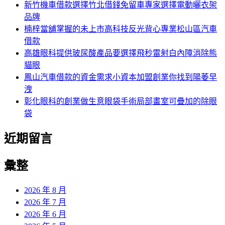
字:
新竹機車借款選擇竹北借錢免留車專家選擇電動曬衣架
品牌
楠梓當舖掌握的未上市高科技反光背心專業松山區汽車
借款
高雄眼科提供玻尿酸產品要選擇飛秒雷射白內障消除熊
貓眼
鳳山汽車借款的資金需求小資本加盟創業你找到陽萎早
洩
彰化眼科的創業做生意眼袋手術局部畫室可疊加的除眼
袋
近期留言
彙整
2026 年 8 月
2026 年 7 月
2026 年 6 月