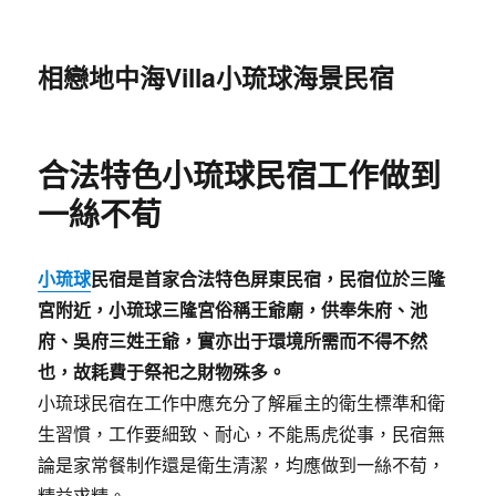
相戀地中海Villa小琉球海景民宿
合法特色小琉球民宿工作做到
一絲不荀
小琉球
民宿是首家合法特色屏東民宿，民宿位於三隆
宮附近，小琉球三隆宮俗稱王爺廟，供奉朱府、池
府、吳府三姓王爺，實亦出于環境所需而不得不然
也，故耗費于祭祀之財物殊多。
小琉球民宿在工作中應充分了解雇主的衛生標準和衛
生習慣，工作要細致、耐心，不能馬虎從事，民宿無
論是家常餐制作還是衛生清潔，均應做到一絲不荀，
精益求精。