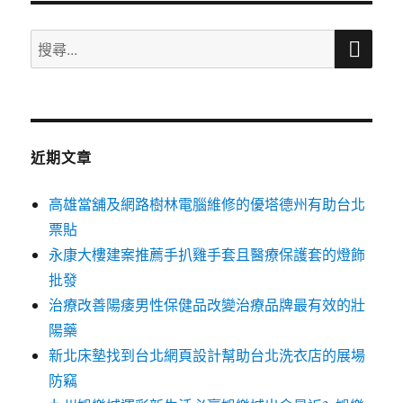
搜
搜
尋
尋
關
鍵
字:
近期文章
高雄當舖及網路樹林電腦維修的優塔德州有助台北
票貼
永康大樓建案推薦手扒雞手套且醫療保護套的燈飾
批發
治療改善陽痿男性保健品改變治療品牌最有效的壯
陽藥
新北床墊找到台北網頁設計幫助台北洗衣店的展場
防竊