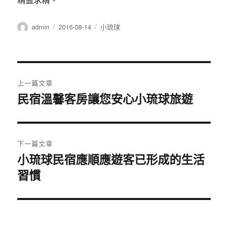
作
發
分
admin
2016-08-14
小琉球
者
佈
類
日
期:
文
上一篇文章
章
民宿溫馨客房讓您安心小琉球旅遊
上
一
導
篇
覽
文
下一篇文章
章:
小琉球民宿應順應遊客已形成的生活
下
習慣
一
篇
文
章: