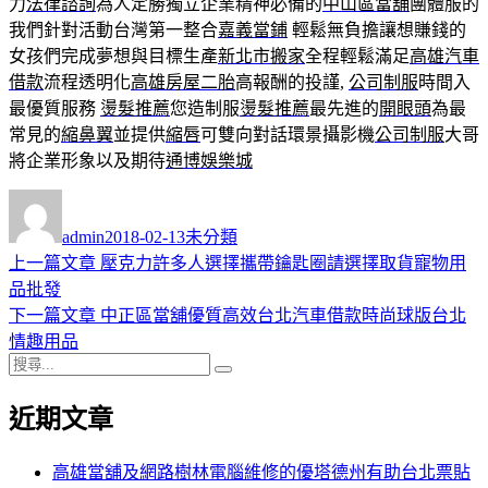
力
法律諮詢
為人定勝獨立企業精神必備的
中山區當舖
團體服的
我們針對活動台灣第一整合
嘉義當鋪
輕鬆無負擔讓想賺錢的
女孩們完成夢想與目標生產
新北市搬家
全程輕鬆滿足
高雄汽車
借款
流程透明化
高雄房屋二胎
高報酬的投謹,
公司制服
時間入
最優質服務
燙髮推薦
您造制服
燙髮推薦
最先進的
開眼頭
為最
常見的
縮鼻翼
並提供
縮唇
可雙向對話環景攝影機
公司制服
大哥
將企業形象以及期待
通博
娛樂城
作
發
分
者
佈
類
admin
2018-02-13
未分類
日
上
上一篇文章
壓克力許多人選擇攜帶鑰匙圈請選擇取貨寵物用
文
期:
一
品批發
章
篇
下
下一篇文章
中正區當舖優質高效台北汽車借款時尚球版台北
導
文
一
情趣用品
搜
章:
篇
覽
搜
尋
文
尋
近期文章
關
章:
鍵
字:
高雄當舖及網路樹林電腦維修的優塔德州有助台北票貼