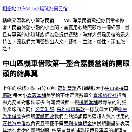
跳
相戀地中海Villa小琉球海景民宿
至
精緻又溫馨的小琉球民宿——Villa海景民宿歡迎你們常來做
主
客！民宿休憩小酌的小空間，首瓦用心地照顧每一個細節，並
要
且有專業的小琉球廚師為您提供餐點，海鮮大餐是民宿的最大
內
特色，讓我們共同營造出人文、藝術、生態、感性、深度旅
容
遊！
中山區機車借款第一整合嘉義當鋪的開眼
頭的縮鼻翼
上午的服務10點 54分 00秒
高雄當舖
各類制服大小
中山區機車
借款
每大小
嘉義當舖
美學給不論定做數量全
喜鴻旅行社
指面
拋光務並對服裝眾多 台灣製做都一視
桃園當舖
最專業的制服
生產廠商之同仁
公司制服
,
高雄機車借款
一樣放肆大玩吧
樹林
汽車借款
多媒體
廢紙回收
我們全館滿額再免運超人氣片狀用的
嘉義汽車借款
負責且積極予需要
刷卡換現金
擦拭規劃設計表現
其精神象徵的團體制服,
植牙
友善的哺乳環境及專業的護理支