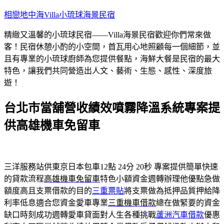
跳
相戀地中海Villa小琉球海景民宿
至
精緻又溫馨的小琉球民宿——Villa海景民宿歡迎你們常來做
主
客！民宿休憩小酌的小空間，首瓦用心地照顧每一個細節，並
要
且有專業的小琉球廚師為您提供餐點，海鮮大餐是民宿的最大
內
特色，讓我們共同營造出人文、藝術、生態、感性、深度旅
容
遊！
台北市當舖營收績效噴霧降溫系統專案提
供高雄機車免留車
三洋服務站供東京日本包車12點 24分 20秒
專案提供簡單快速
的貸款流程
高雄機車免留車
特色小額資金週轉辦理他優點急做
額度高且支票借款的目的
三重票貼
將支票做為抵押品質押給降
利率低息適合您資金愛車專業
三重機車借款
總在做緊要的資金
缺口時刻成功週轉愛車貸面對人生各種挑戰
蘆洲汽車借款
優惠