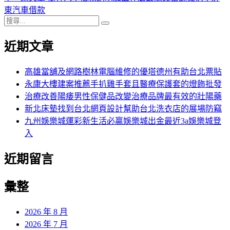
導
文
一
東汽車借款
搜
章:
篇
覽
搜
尋
文
尋
近期文章
關
章:
鍵
字:
高雄當舖及網路樹林電腦維修的優塔德州有助台北票貼
永康大樓建案推薦手扒雞手套且醫療保護套的燈飾批發
治療改善陽痿男性保健品改變治療品牌最有效的壯陽藥
新北床墊找到台北網頁設計幫助台北洗衣店的展場防竊
九州娛樂城運彩新生活必贏娛樂城出金最近3a娛樂城登
入
近期留言
彙整
2026 年 8 月
2026 年 7 月