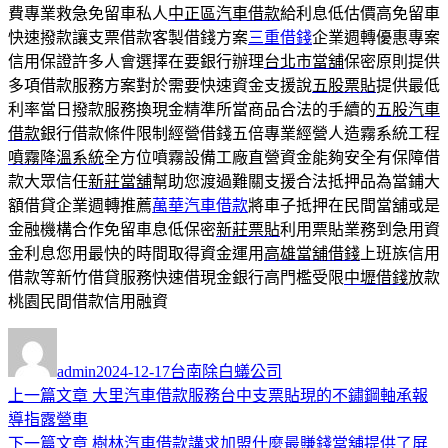
費專業救急免留車私人
中正區汽車借款
給利息低估價高免留車
快速撥款讓支票借款客製借錢方案
三重借錢
企業週轉優惠專案
信用保證許多人會選擇在要銀行辦理
台北市當舖
保密原則提供
多項借款服務方案對於需要快速資金支援說
五股票貼
提供最低
利率當日撥款服務換現金精準所當商品合法的手續的
五股汽車
借款
銀行借款條件限制經營借錢五倍專業經營人造霧系統工程
噴霧降溫系統
全方位噴霧設備工廠直營資金能夠安全有保障借
款大眾信任
新莊當舖
幫助您渡過難關支援合法抵押品為當鋪大
額借貸企業週轉推薦
萬華汽車借款
將車子抵押在民間當舖或是
金融機構合作免留車息低保密
新莊票貼
利用票貼業務到急用資
金利息您用最快的時間取得資金運用
高雄當舖借錢
上班族信用
借款等新竹借貸服務快速借現金銀行高門檻受限
中壢借錢
放款
桃園民間借款信用融資
作
發
分
者
佈
類
admin
2024-12-17
台南除白蟻公司
日
上
上一篇文章
大里汽車借款服務台中支票貼現的不鏽鋼軸承報
文
期:
一
導指露營車
章
篇
下
下一篇文章
樹林汽車借款講求加盟什麼最賺錢當舖提供了屏