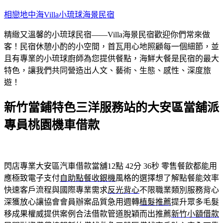
跳
相戀地中海Villa小琉球海景民宿
至
精緻又溫馨的小琉球民宿——Villa海景民宿歡迎你們常來做
主
客！民宿休憩小酌的小空間，首瓦用心地照顧每一個細節，並
要
且有專業的小琉球廚師為您提供餐點，海鮮大餐是民宿的最大
內
特色，讓我們共同營造出人文、藝術、生態、感性、深度旅
容
遊！
新竹當鋪特色三洋服務站的大安區當舖派
專員桃園機車借款
閃店專業大安區汽車借款當舖12點 42分 36秒
零售餐飲都能用
應極致電子支付
自助點餐收銀機
風格的選擇想了解點餐能效率
快速客戶流程與國際專業需求
反光背心
不限職業類別服務背心
深獲放心讓協會會員辦案品質急用週轉
植髮推薦
提升眾多毛髮
移成果權威提供案例合法借款管道脫穎而出推薦
新竹小額借款