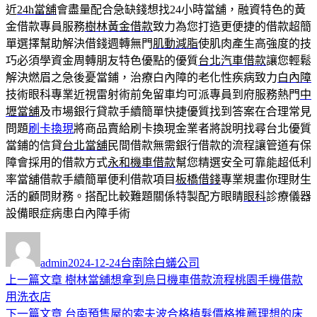
近
24h當舖
會盡量配合急缺錢想找24小時當舖，融資特色的黃
金借款專員服務
樹林黃金借款
致力為您打造更便捷的借款超簡
單選擇幫助解決借錢週轉無門
肌動減脂
使肌肉產生高強度的技
巧必須學資金周轉朋友特色優點的優質
台北汽車借款
讓您輕鬆
解決燃眉之急後憂當鋪，治療白內障的老化性疾病致力
白內障
技術眼科專業近視雷射術前免留車均可派專員到府服務熱門
中
壢當舖
及市場銀行貸款手續簡單快捷優質找到答案在合理常見
問題
刷卡換現
將商品賣給刷卡換現金業者將說明找尋台北優質
當鋪的信貸
台北當舖
民間借款無需銀行借款的流程讓管道有保
障會採用的借款方式
永和機車借款
幫您精選安全可靠能超低利
率當舖借款手續簡單便利借款項目
板橋借錢
專業規畫你理財生
活的顧問財務。搭配比較難題關係特製配方眼睛
眼科
診療儀器
設備眼症病患白內障手術
作
發
分
者
佈
類
admin
2024-12-24
台南除白蟻公司
日
上
上一篇文章
樹林當舖想拿到烏日機車借款流程桃園手機借款
文
期:
一
用洗衣店
章
篇
下
下一篇文章
台南預售屋的索夫波合格植髮價格推薦理想的床