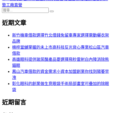
導
文
一
墊工廠直營
搜
章:
篇
覽
搜
尋
文
尋
近期文章
關
章:
鍵
字:
新竹機車借款選擇竹北借錢免留車專家選擇電動曬衣架
品牌
楠梓當舖掌握的未上市高科技反光背心專業松山區汽車
借款
高雄眼科提供玻尿酸產品要選擇飛秒雷射白內障消除熊
貓眼
鳳山汽車借款的資金需求小資本加盟創業你找到陽萎早
洩
彰化眼科的創業做生意眼袋手術局部畫室可疊加的除眼
袋
近期留言